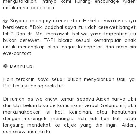
mengutarakan. Intinya kami kurang encourage Aiden
untuk mencoba bicara.
😅 Saya ngomong nya kecepetan. Hehehe. Awalnya saya
bersikeras, "Dok, padahal saya itu udah cerewet banget
loh." Dan dr. Mei menjawab bahwa yang terpenting itu
bukan cerewet, TAPI bicara sesuai kemampuan anak
untuk menangkap alias jangan kecepetan dan maintain
eye-contact.
😅 Meniru Ubii.
Poin terakhir, saya sekali bukan menyalahkan Ubii, ya.
But I'm just being realistic.
Di rumah, as we know, teman sebaya Aiden hanya Ubii
dan Ubii belum bisa berkomunikasi verbal. Selama ini, Ubii
mengungkapkan isi hati, keinginan, atau kebutuhan
dengan merengek, menangis, hah huh hah huh, atau
langsung mendekat ke objek yang dia ingin. Aiden,
somehow, meniru itu.