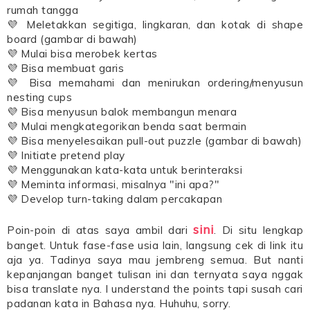
rumah tangga
💜 Meletakkan segitiga, lingkaran, dan kotak di shape
board (gambar di bawah)
💜 Mulai bisa merobek kertas
💜 Bisa membuat garis
💜 Bisa memahami dan menirukan ordering/menyusun
nesting cups
💜 Bisa menyusun balok membangun menara
💜 Mulai mengkategorikan benda saat bermain
💜 Bisa menyelesaikan pull-out puzzle (gambar di bawah)
💜 Initiate pretend play
💜 Menggunakan kata-kata untuk berinteraksi
💜 Meminta informasi, misalnya "ini apa?"
💜 Develop turn-taking dalam percakapan
sini
Poin-poin di atas saya ambil dari
. Di situ lengkap
banget. Untuk fase-fase usia lain, langsung cek di link itu
aja ya. Tadinya saya mau jembreng semua. But nanti
kepanjangan banget tulisan ini dan ternyata saya nggak
bisa translate nya. I understand the points tapi susah cari
padanan kata in Bahasa nya. Huhuhu, sorry.