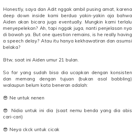
Honestly, saya dan Adit nggak ambil pusing amat, karena
deep down inside kami berdua yakin-yakin aja bahwa
Aiden akan bicara juga eventually. Mungkin kami terlalu
menyepelekan? Ah, tapi nggak juga, nanti penjelasan nya
di bawah ya. But one question remains, is he really having
a speech delay? Atau itu hanya kekhawatiran dan asumsi
belaka?
Btw, saat ini Aiden umur 21 bulan.
So far yang sudah bisa dia ucapkan dengan konsisten
dan memang dengan tujuan (bukan asal babbling)
walaupun belum kata beneran adalah:
😎 Ne untuk nenen
😎 Nidia untuk ini dia (saat nemu benda yang dia abis
cari-cari)
😎 Neya ckck untuk cicak