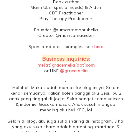
Book author
Mami Ubii (special needs) & Aiden
CBT Practitioner
Play Therapy Practitioner
Founder @rumahramahrubella
Creator @mainsamaaiden
Sponsored post examples, see
here
Business inquiries:
me[at]gracemelia[dot]com
or LINE
@gracemelia
*
Haloha! Makaci udah mampir ke blog ini ya. Salam
kenal, semuanya. Kalian boleh panggil aku Gesi. Ibu 2
anak yang tinggal di Jogja. Suka banget sama unicorn
& indomie. Gasuka masak. Anak susah mangap,
mending aku beli KFC, lol
Selain di blog, aku juga suka sharing di Instagram. 3 hal
yang aku suka share adalah parenting, marriage, &