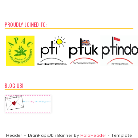
PROUDLY JOINED TO:
BLOG UBII
Header + DiariPapiUbii Banner by
HaloHeader
- Template