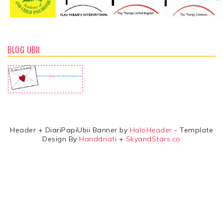
BLOG UBII
Header + DiariPapiUbii Banner by
HaloHeader
- Template
Design By
Handdriati
+
SkyandStars.co