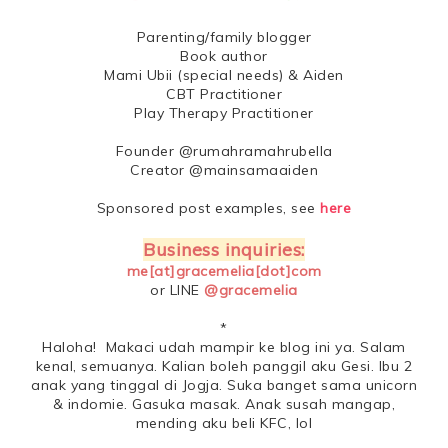
Parenting/family blogger
Book author
Mami Ubii (special needs) & Aiden
CBT Practitioner
Play Therapy Practitioner
Founder @rumahramahrubella
Creator @mainsamaaiden
Sponsored post examples, see
here
Business inquiries:
me[at]gracemelia[dot]com
or LINE
@gracemelia
*
Haloha! Makaci udah mampir ke blog ini ya. Salam
kenal, semuanya. Kalian boleh panggil aku Gesi. Ibu 2
anak yang tinggal di Jogja. Suka banget sama unicorn
& indomie. Gasuka masak. Anak susah mangap,
mending aku beli KFC, lol