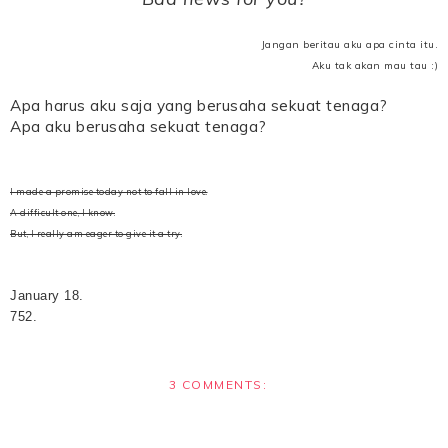
Jangan beritau aku apa cinta itu.
Aku tak akan mau tau :)
Apa harus aku saja yang berusaha sekuat tenaga?
Apa aku berusaha sekuat tenaga?
I made a promise today not to fall in love.
A difficult one, I know.
But, I really am eager to give it a try.
January 18.
752.
3 COMMENTS: