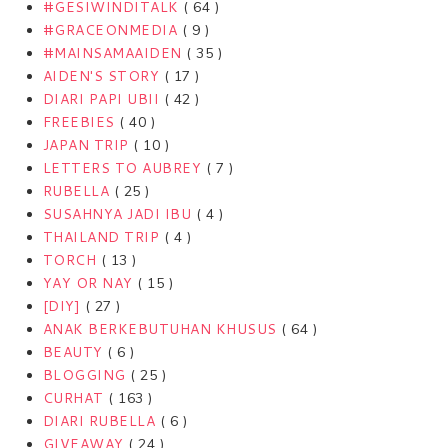
#GESIWINDITALK
( 64 )
#GRACEONMEDIA
( 9 )
#MAINSAMAAIDEN
( 35 )
AIDEN'S STORY
( 17 )
DIARI PAPI UBII
( 42 )
FREEBIES
( 40 )
JAPAN TRIP
( 10 )
LETTERS TO AUBREY
( 7 )
RUBELLA
( 25 )
SUSAHNYA JADI IBU
( 4 )
THAILAND TRIP
( 4 )
TORCH
( 13 )
YAY OR NAY
( 15 )
[DIY]
( 27 )
ANAK BERKEBUTUHAN KHUSUS
( 64 )
BEAUTY
( 6 )
BLOGGING
( 25 )
CURHAT
( 163 )
DIARI RUBELLA
( 6 )
GIVEAWAY
( 24 )