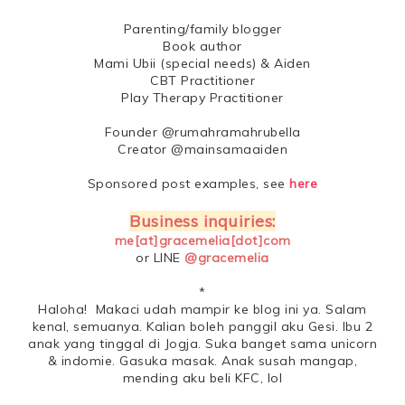
Parenting/family blogger
Book author
Mami Ubii (special needs) & Aiden
CBT Practitioner
Play Therapy Practitioner
Founder @rumahramahrubella
Creator @mainsamaaiden
Sponsored post examples, see
here
Business inquiries:
me[at]gracemelia[dot]com
or LINE
@gracemelia
*
Haloha! Makaci udah mampir ke blog ini ya. Salam
kenal, semuanya. Kalian boleh panggil aku Gesi. Ibu 2
anak yang tinggal di Jogja. Suka banget sama unicorn
& indomie. Gasuka masak. Anak susah mangap,
mending aku beli KFC, lol