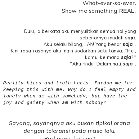
What-ever-so-ever.
Show me something
REAL.
Dulu, ia berkata aku menyulitkan semua hal yang
sebenarnya mudah
saja
.
Aku selalu bilang, "Ah! Yang benar
saja
".
Kini, rasa-rasanya aku ingin sodorkan satu tanya, "Hei,
kamu, ke mana
saja
?"
"Aku rindu. Dalam hati
saja
".
Reality bites and truth hurts. Pardon me for
keeping this with me. Why do I feel empty and
lonely when am with somebody, but have the
joy and gaiety when am with nobody?
Sayang, sayangnya aku bukan tipikal orang
dengan toleransi pada masa lalu.
Bad news for you?