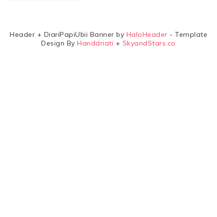
Header + DiariPapiUbii Banner by
HaloHeader
- Template
Design By
Handdriati
+
SkyandStars.co