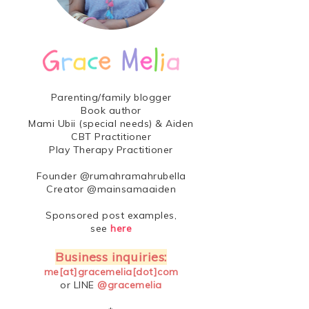
Parenting/family blogger
Book author
Mami Ubii (special needs) & Aiden
CBT Practitioner
Play Therapy Practitioner
Founder @rumahramahrubella
Creator @mainsamaaiden
Sponsored post examples,
see
here
Business inquiries:
me[at]gracemelia[dot]com
or LINE
@gracemelia