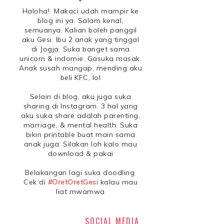
*
Haloha! Makaci udah mampir ke
blog ini ya. Salam kenal,
semuanya. Kalian boleh panggil
aku Gesi. Ibu 2 anak yang tinggal
di Jogja. Suka banget sama
unicorn & indomie. Gasuka masak.
Anak susah mangap, mending aku
beli KFC, lol
Selain di blog, aku juga suka
sharing di Instagram. 3 hal yang
aku suka share adalah parenting,
marriage, & mental health. Suka
bikin printable buat main sama
anak juga. Silakan loh kalo mau
download & pakai
Belakangan lagi suka doodling.
Cek di
#OretOretGesi
kalau mau
liat mwamwa
SOCIAL MEDIA