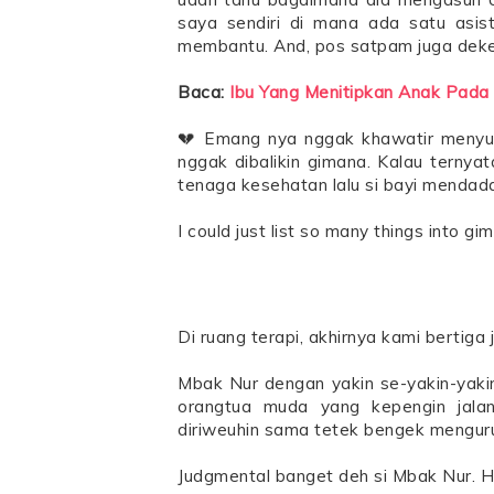
saya sendiri di mana ada satu asis
membantu. And, pos satpam juga deket
Baca:
Ibu Yang Menitipkan Anak Pada
💔 Emang nya nggak khawatir menyur
nggak dibalikin gimana. Kalau ternya
tenaga kesehatan lalu si bayi menda
I could just list so many things into 
Di ruang terapi, akhirnya kami bertiga j
Mbak Nur dengan yakin se-yakin-yakin
orangtua muda yang kepengin jala
diriweuhin sama tetek bengek menguru
Judgmental banget deh si Mbak Nur. 