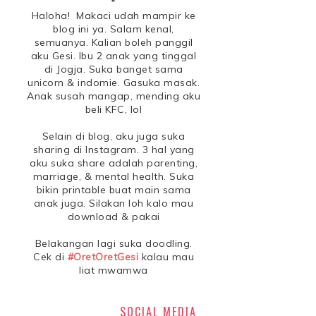
*
Haloha! Makaci udah mampir ke
blog ini ya. Salam kenal,
semuanya. Kalian boleh panggil
aku Gesi. Ibu 2 anak yang tinggal
di Jogja. Suka banget sama
unicorn & indomie. Gasuka masak.
Anak susah mangap, mending aku
beli KFC, lol
Selain di blog, aku juga suka
sharing di Instagram. 3 hal yang
aku suka share adalah parenting,
marriage, & mental health. Suka
bikin printable buat main sama
anak juga. Silakan loh kalo mau
download & pakai
Belakangan lagi suka doodling.
Cek di
#OretOretGesi
kalau mau
liat mwamwa
SOCIAL MEDIA