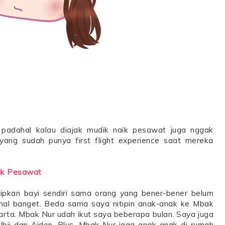
 padahal kalau diajak mudik naik pesawat juga nggak
yang sudah punya first flight experience saat mereka
ik Pesawat
pkan bayi sendiri sama orang yang bener-bener belum
enal banget. Beda sama saya nitipin anak-anak ke Mbak
arta. Mbak Nur udah ikut saya beberapa bulan. Saya juga
ii dan Aiden. Plus, Mbak Nur jaga anak-anak di rumah