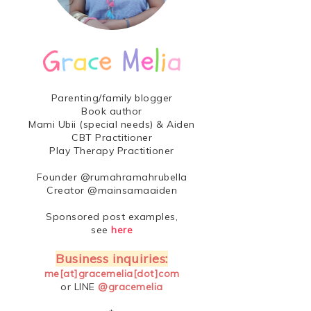
Parenting/family blogger
Book author
Mami Ubii (special needs) & Aiden
CBT Practitioner
Play Therapy Practitioner
Founder @rumahramahrubella
Creator @mainsamaaiden
Sponsored post examples,
see
here
Business inquiries:
me[at]gracemelia[dot]com
or LINE
@gracemelia