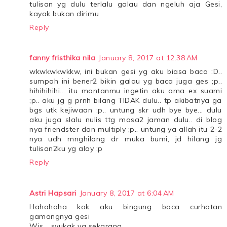
tulisan yg dulu terlalu galau dan ngeluh aja Gesi,
kayak bukan dirimu
Reply
fanny fristhika nila
January 8, 2017 at 12:38 AM
wkwkwkwkkw, ini bukan gesi yg aku biasa baca :D..
sumpah ini bener2 bikin galau yg baca juga ges ;p..
hihihihihi... itu mantanmu ingetin aku ama ex suami
;p.. aku jg g prnh bilang TIDAK dulu.. tp akibatnya ga
bgs utk kejiwaan ;p.. untung skr udh bye bye... dulu
aku juga slalu nulis ttg masa2 jaman dulu.. di blog
nya friendster dan multiply ;p.. untung ya allah itu 2-2
nya udh mnghilang dr muka bumi, jd hilang jg
tulisan2ku yg alay ;p
Reply
Astri Hapsari
January 8, 2017 at 6:04 AM
Hahahaha kok aku bingung baca curhatan
gamangnya gesi
Wis... syukak yg sekarang