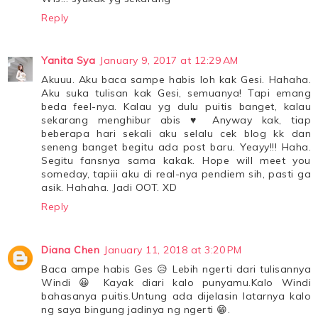
Reply
Yanita Sya
January 9, 2017 at 12:29 AM
Akuuu. Aku baca sampe habis loh kak Gesi. Hahaha.
Aku suka tulisan kak Gesi, semuanya! Tapi emang
beda feel-nya. Kalau yg dulu puitis banget, kalau
sekarang menghibur abis ♥ Anyway kak, tiap
beberapa hari sekali aku selalu cek blog kk dan
seneng banget begitu ada post baru. Yeayy!!! Haha.
Segitu fansnya sama kakak. Hope will meet you
someday, tapiii aku di real-nya pendiem sih, pasti ga
asik. Hahaha. Jadi OOT. XD
Reply
Diana Chen
January 11, 2018 at 3:20 PM
Baca ampe habis Ges 😥 Lebih ngerti dari tulisannya
Windi 😀 Kayak diari kalo punyamu.Kalo Windi
bahasanya puitis.Untung ada dijelasin latarnya kalo
ng saya bingung jadinya ng ngerti 😁.