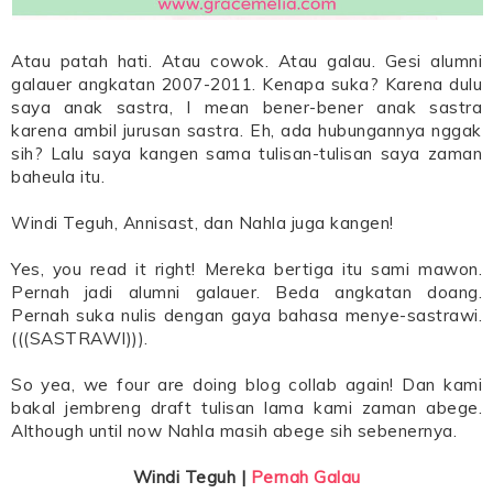
Atau patah hati. Atau cowok. Atau galau. Gesi alumni
galauer angkatan 2007-2011. Kenapa suka? Karena dulu
saya anak sastra, I mean bener-bener anak sastra
karena ambil jurusan sastra. Eh, ada hubungannya nggak
sih? Lalu saya kangen sama tulisan-tulisan saya zaman
baheula itu.
Windi Teguh, Annisast, dan Nahla juga kangen!
Yes, you read it right! Mereka bertiga itu sami mawon.
Pernah jadi alumni galauer. Beda angkatan doang.
Pernah suka nulis dengan gaya bahasa menye-sastrawi.
(((SASTRAWI))).
So yea, we four are doing blog collab again! Dan kami
bakal jembreng draft tulisan lama kami zaman abege.
Although until now Nahla masih abege sih sebenernya.
Windi Teguh |
Pernah Galau