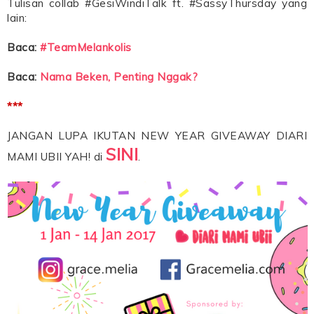
Tulisan collab #GesiWindiTalk ft. #SassyThursday yang
lain:
Baca:
#TeamMelankolis
Baca:
Nama Beken, Penting Nggak?
***
JANGAN LUPA IKUTAN NEW YEAR GIVEAWAY DIARI
SINI
MAMI UBII YAH! di
.