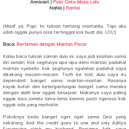
Annisast |
Puisi Cinta Masa Lalu
Nahla |
Rantai
(Maaf ya, Papi. Ini tulisan tentang mantanku. Tapi aku
udah nggak punya rasa tertinggal kok buat dia. LOL!)
Baca:
Berteman dengan Mantan Pacar
Kalau baca tulisan zaman dulu ini, saya jadi kasihan sama
diri sendiri. Kok segitunya apa-apa demi mantan, padahal
mantan nyebelin. Kok segitunya ngalahan padahal saya
dikekang macam-macam. Truth be told, dulu saya itu
dependant banget sama mantan-mantan. Rasanya
kayak butuh dan ketergantungan banget sama mereka
dengan dalih biar nggak kesepian. Makanya saya paling
nggak bisa jomblo lama-lama karena pasti ngerasa kok
nggak ada yang merhatiin.
Pokoknya beda banget nget nget sama Gesi yang
sekarang. And the credit goes to one and only Aditya
Suryaputra slash my husband. Bersama Adit, saya