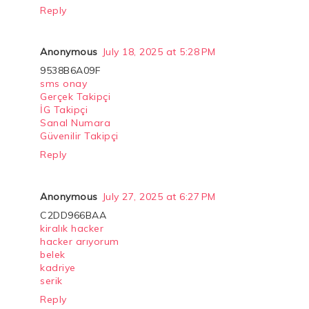
Reply
Anonymous
July 18, 2025 at 5:28 PM
9538B6A09F
sms onay
Gerçek Takipçi
İG Takipçi
Sanal Numara
Güvenilir Takipçi
Reply
Anonymous
July 27, 2025 at 6:27 PM
C2DD966BAA
kiralık hacker
hacker arıyorum
belek
kadriye
serik
Reply