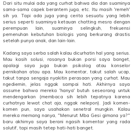
Dari situ mulai ada yang curhat bahwa dia dan suaminya
sama-sama capek berantem juga, etc. Itu masih 'remeh'
sih ya. Tapi ada juga yang cerita sesuatu yang lebih
serius seperti suaminya ketauan chatting mesra dengan
perempuan lain, suaminya selingkuh, frekuensi
pemenuhan kebutuhan biologis yang berkurang drastis
setelah punya anak, dan lain-lain.
Kadang saya serba salah kalau dicurhatin hal yang serius.
Mau kasih solusi, rasanya bukan porsi saya banget,
apalagi saya juga bukan psikolog atau konselor
pernikahan atau apa. Mau komentar, takut salah ucap,
takut tanpa sengaja nyakitin perasaan yang curhat. Mau
ngediemin, jelas nggak sampai hati. Akhirnya saya
assume bahwa mereka 'hanya' butuh seseorang untuk
mendengarkan (membaca sih lebih tepatnya karena
curhatnya lewat chat aja, nggak nelepon). Jadi komen-
komen pun, saya usahakan senetral mungkin. Kalau
mereka memang nanya, "Menurut Mba Gesi gimana ya?"
baru akhirnya saya berani ngasih komentar yang rada
solutif, tapi masih tetep hati-hati banget.