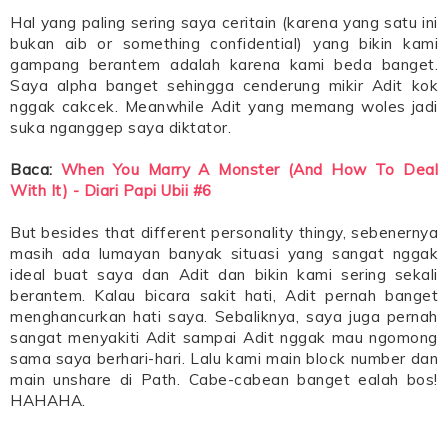
Hal yang paling sering saya ceritain (karena yang satu ini
bukan aib or something confidential) yang bikin kami
gampang berantem adalah karena kami beda banget.
Saya alpha banget sehingga cenderung mikir Adit kok
nggak cakcek. Meanwhile Adit yang memang woles jadi
suka nganggep saya diktator.
Baca:
When You Marry A Monster (And How To Deal
With It) - Diari Papi Ubii #6
But besides that different personality thingy, sebenernya
masih ada lumayan banyak situasi yang sangat nggak
ideal buat saya dan Adit dan bikin kami sering sekali
berantem. Kalau bicara sakit hati, Adit pernah banget
menghancurkan hati saya. Sebaliknya, saya juga pernah
sangat menyakiti Adit sampai Adit nggak mau ngomong
sama saya berhari-hari. Lalu kami main block number dan
main unshare di Path. Cabe-cabean banget ealah bos!
HAHAHA.