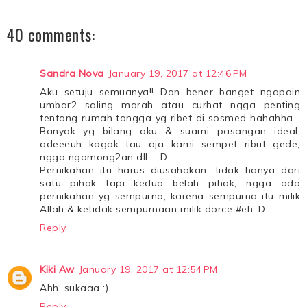
40 comments:
Sandra Nova
January 19, 2017 at 12:46 PM
Aku setuju semuanya!! Dan bener banget ngapain
umbar2 saling marah atau curhat ngga penting
tentang rumah tangga yg ribet di sosmed hahahha...
Banyak yg bilang aku & suami pasangan ideal,
adeeeuh kagak tau aja kami sempet ribut gede,
ngga ngomong2an dll... :D
Pernikahan itu harus diusahakan, tidak hanya dari
satu pihak tapi kedua belah pihak, ngga ada
pernikahan yg sempurna, karena sempurna itu milik
Allah & ketidak sempurnaan milik dorce #eh :D
Reply
Kiki Aw
January 19, 2017 at 12:54 PM
Ahh, sukaaa :)
Reply