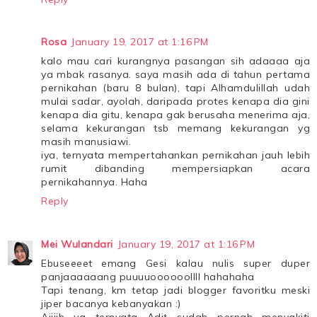
Rosa
January 19, 2017 at 1:16 PM
kalo mau cari kurangnya pasangan sih adaaaa aja
ya mbak rasanya. saya masih ada di tahun pertama
pernikahan (baru 8 bulan), tapi Alhamdulillah udah
mulai sadar, ayolah, daripada protes kenapa dia gini
kenapa dia gitu, kenapa gak berusaha menerima aja,
selama kekurangan tsb memang kekurangan yg
masih manusiawi.
iya, ternyata mempertahankan pernikahan jauh lebih
rumit dibanding mempersiapkan acara
pernikahannya. Haha
Reply
Mei Wulandari
January 19, 2017 at 1:16 PM
Ebuseeeet emang Gesi kalau nulis super duper
panjaaaaaang puuuuoooooollll hahahaha
Tapi tenang, km tetap jadi blogger favoritku meski
jiper bacanya kebanyakan :)
Aiiiih ya ternyata Adit sudah pernah menyakiti