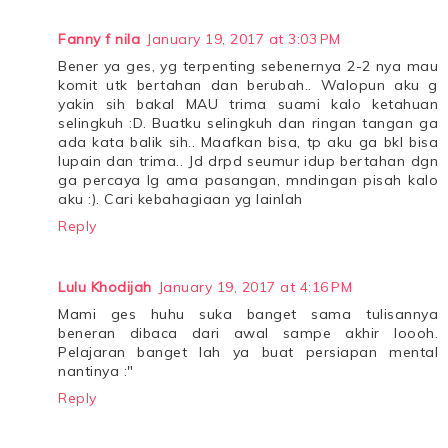
Fanny f nila
January 19, 2017 at 3:03 PM
Bener ya ges, yg terpenting sebenernya 2-2 nya mau
komit utk bertahan dan berubah.. Walopun aku g
yakin sih bakal MAU trima suami kalo ketahuan
selingkuh :D. Buatku selingkuh dan ringan tangan ga
ada kata balik sih.. Maafkan bisa, tp aku ga bkl bisa
lupain dan trima.. Jd drpd seumur idup bertahan dgn
ga percaya lg ama pasangan, mndingan pisah kalo
aku :). Cari kebahagiaan yg lainlah
Reply
Lulu Khodijah
January 19, 2017 at 4:16 PM
Mami ges huhu suka banget sama tulisannya
beneran dibaca dari awal sampe akhir loooh.
Pelajaran banget lah ya buat persiapan mental
nantinya :"
Reply