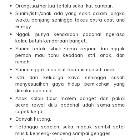
Orangtua/mertua terlalu suka ikut campur.
Suami/istri/anak ada yang sakit dalam jangka
waktu panjang sehingga takes extra cost and
energy.
Nggak punya kendaraan padahal ngerasa
kalau butuh kendaraan banget.
Suami terlalu sibuk sama kerjaan dan nggak
pernah mau tahu keadaan istri, anak, dan
rumah.
Suami nggak mau ikut bantuin ngasuh anak.
Istri dari keluarga kaya sehingga susah
menyesuaikan gaya hidup pernikahan yang
dimulai dari enol.
Anak kalau tidur malem banget dan pakai
acara rewel dulu padahal udah sama-sama
capek kerja.
Banyak hutang.
Tetangga sebelah suka mabuk sambil setel
musik kenceng-kenceng sampai gengges.