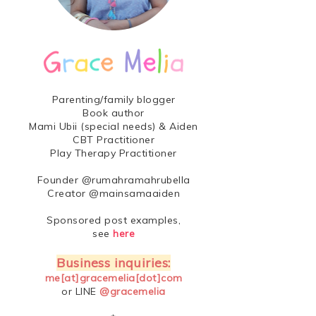
Parenting/family blogger
Book author
Mami Ubii (special needs) & Aiden
CBT Practitioner
Play Therapy Practitioner
Founder @rumahramahrubella
Creator @mainsamaaiden
Sponsored post examples,
see
here
Business inquiries:
me[at]gracemelia[dot]com
or LINE
@gracemelia