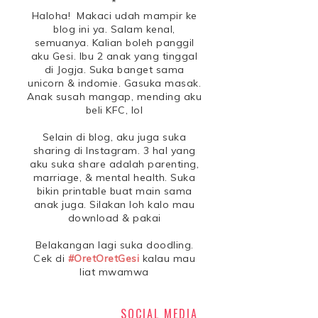
*
Haloha! Makaci udah mampir ke
blog ini ya. Salam kenal,
semuanya. Kalian boleh panggil
aku Gesi. Ibu 2 anak yang tinggal
di Jogja. Suka banget sama
unicorn & indomie. Gasuka masak.
Anak susah mangap, mending aku
beli KFC, lol
Selain di blog, aku juga suka
sharing di Instagram. 3 hal yang
aku suka share adalah parenting,
marriage, & mental health. Suka
bikin printable buat main sama
anak juga. Silakan loh kalo mau
download & pakai
Belakangan lagi suka doodling.
Cek di
#OretOretGesi
kalau mau
liat mwamwa
SOCIAL MEDIA