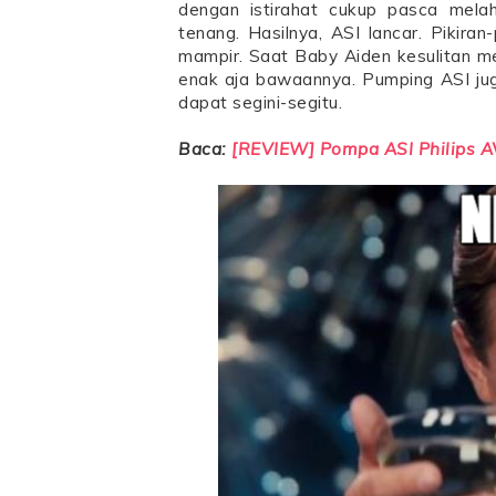
dengan istirahat cukup pasca melahi
tenang. Hasilnya, ASI lancar. Pikira
mampir. Saat Baby Aiden kesulitan m
enak aja bawaannya. Pumping ASI jug
dapat segini-segitu.
Baca:
[REVIEW] Pompa ASI Philips AV