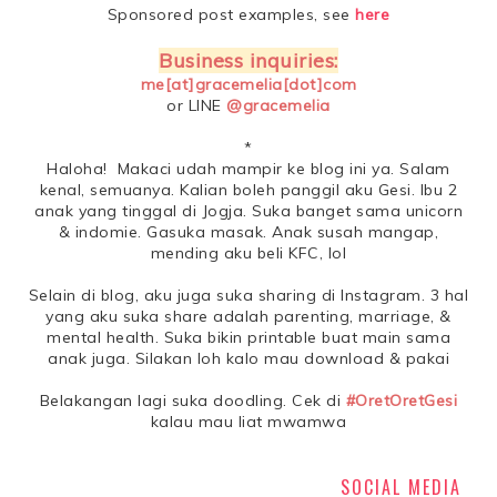
Sponsored post examples, see
here
Business inquiries:
me[at]gracemelia[dot]com
or LINE
@gracemelia
*
Haloha! Makaci udah mampir ke blog ini ya. Salam
kenal, semuanya. Kalian boleh panggil aku Gesi. Ibu 2
anak yang tinggal di Jogja. Suka banget sama unicorn
& indomie. Gasuka masak. Anak susah mangap,
mending aku beli KFC, lol
Selain di blog, aku juga suka sharing di Instagram. 3 hal
yang aku suka share adalah parenting, marriage, &
mental health. Suka bikin printable buat main sama
anak juga. Silakan loh kalo mau download & pakai
Belakangan lagi suka doodling. Cek di
#OretOretGesi
kalau mau liat mwamwa
SOCIAL MEDIA