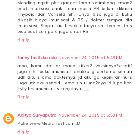
Mending ngirit pke gadget lama ketimbang eman2
buat imunisasi anak. Luna masih PR belum dikasih
Thypoid dan Varisela nih.. Ohya, bisa juga di buku
dikasih biaya imunisasi & RS / dokter tempat dia
imunisasi. Siapa tau besok ditanya sm temen, trus
bisa buat compare juga antar RS.
Reply
fanny fristhika nila
November 24, 2015 at 5:49 PM
mba, kamu dpt dr mana stiker2 vaksinnya?kreatif
juga nih.. buku imunisasi anakku g pertama semua
udh ditulis ama dokternya, jd aku ga kepikiran nulis
juga utk aku sendiri... emg sih ujung2nya jd lupa kpn
Fylly hrs imunisasi selanjutnya -__-
Reply
Aditya Suryaputra
November 24, 2015 at 6:53 PM
Pake www.MedicTrust.com :D
Reply