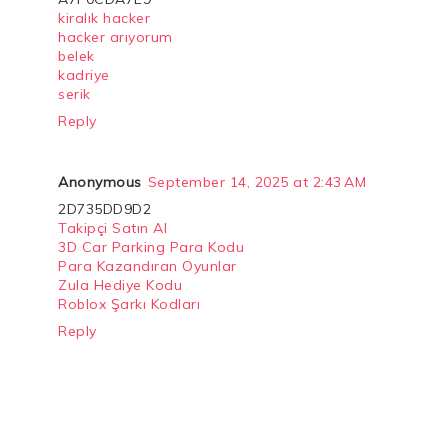
kiralık hacker
hacker arıyorum
belek
kadriye
serik
Reply
Anonymous
September 14, 2025 at 2:43 AM
2D735DD9D2
Takipçi Satın Al
3D Car Parking Para Kodu
Para Kazandıran Oyunlar
Zula Hediye Kodu
Roblox Şarkı Kodları
Reply