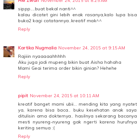
HM Zwan
November 24, 2015 at 8:25 AM
sippp....buat bekal nanti^^
kalau dicatet gini lebih enak rasanya,kalo lupa bisa
buka2 kagi catatannya..kreatif mak^^
Reply
Kartika Nugmalia
November 24, 2015 at 9:15 AM
Rajiiin nyaaaaahhhhh
Aku juga jadi mupeng bikin buat Aisha hahaha
Mami Geai terima order bikin ginian? Hehehe
Reply
pipit
November 24, 2015 at 10:11 AM
kreatif banget mami ubii... mending kita yang nyatet
ya, karena bisa baca.. buku kesehatan anak saya
ditulisin ama dokternya.. hasilnya sekarang bacanya
mesti nyureng-nyureng gak ngerti karena hurufnya
keriting semua :(
Reply