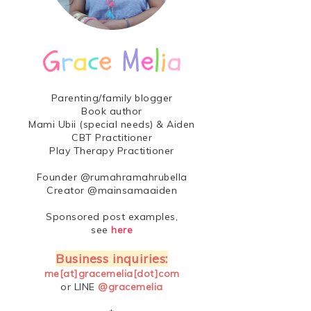
Parenting/family blogger
Book author
Mami Ubii (special needs) & Aiden
CBT Practitioner
Play Therapy Practitioner
Founder @rumahramahrubella
Creator @mainsamaaiden
Sponsored post examples,
see
here
Business inquiries:
me[at]gracemelia[dot]com
or LINE
@gracemelia