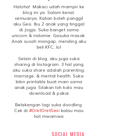
*
Haloha! Makaci udah mampir ke
blog ini ya. Salam kenal,
semuanya. Kalian boleh panggil
aku Gesi. Ibu 2 anak yang tinggal
di Jogja. Suka banget sama
unicorn & indomie. Gasuka masak.
Anak susah mangap, mending aku
beli KFC, lol
Selain di blog, aku juga suka
sharing di Instagram. 3 hal yang
aku suka share adalah parenting,
marriage, & mental health. Suka
bikin printable buat main sama
anak juga. Silakan loh kalo mau
download & pakai
Belakangan lagi suka doodling.
Cek di
#OretOretGesi
kalau mau
liat mwamwa
SOCIAL MEDIA