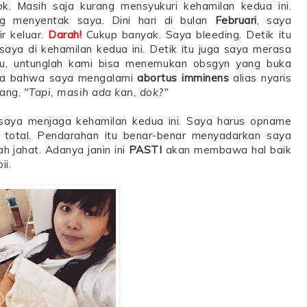
k. Masih saja kurang mensyukuri kehamilan kedua ini.
ng menyentak saya. Dini hari di bulan
Februari
, saya
r keluar.
Darah!
Cukup banyak. Saya bleeding. Detik itu
aya di kehamilan kedua ini. Detik itu juga saya merasa
nggu, untunglah kami bisa menemukan obsgyn yang buka
kata bahwa saya mengalami
abortus imminens
alias nyaris
lang,
"Tapi, masih ada kan, dok?"
 saya menjaga kehamilan kedua ini. Saya harus opname
 total. Pendarahan itu benar-benar menyadarkan saya
 jahat. Adanya janin ini
PASTI
akan membawa hal baik
ii.