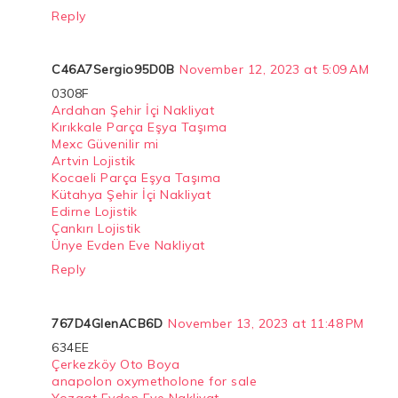
Reply
C46A7Sergio95D0B
November 12, 2023 at 5:09 AM
0308F
Ardahan Şehir İçi Nakliyat
Kırıkkale Parça Eşya Taşıma
Mexc Güvenilir mi
Artvin Lojistik
Kocaeli Parça Eşya Taşıma
Kütahya Şehir İçi Nakliyat
Edirne Lojistik
Çankırı Lojistik
Ünye Evden Eve Nakliyat
Reply
767D4GlenACB6D
November 13, 2023 at 11:48 PM
634EE
Çerkezköy Oto Boya
anapolon oxymetholone for sale
Yozgat Evden Eve Nakliyat