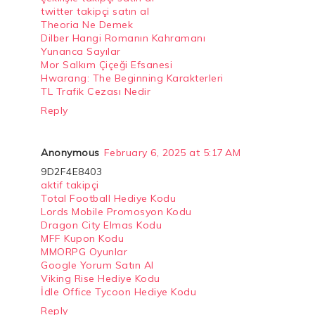
twitter takipçi satın al
Theoria Ne Demek
Dilber Hangi Romanın Kahramanı
Yunanca Sayılar
Mor Salkım Çiçeği Efsanesi
Hwarang: The Beginning Karakterleri
TL Trafik Cezası Nedir
Reply
Anonymous
February 6, 2025 at 5:17 AM
9D2F4E8403
aktif takipçi
Total Football Hediye Kodu
Lords Mobile Promosyon Kodu
Dragon City Elmas Kodu
MFF Kupon Kodu
MMORPG Oyunlar
Google Yorum Satın Al
Viking Rise Hediye Kodu
İdle Office Tycoon Hediye Kodu
Reply