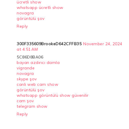
ücretli show
whatsapp ücretli show
novagra
görüntülü şov
Reply
300F335609BrookeD642CFFB35
November 24, 2024
at 4:51 AM
5C86D8BA06
bayan azdırıcı damla
vigrande
novagra
skype şov
canli web cam show
görüntülü şov
whatsapp görüntülü show güvenilir
cam şov
telegram show
Reply