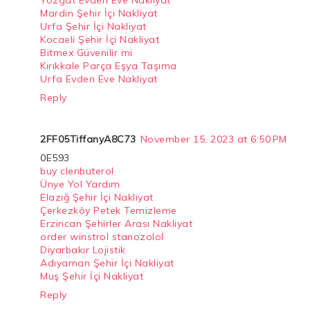
Mardin Şehir İçi Nakliyat
Urfa Şehir İçi Nakliyat
Kocaeli Şehir İçi Nakliyat
Bitmex Güvenilir mi
Kırıkkale Parça Eşya Taşıma
Urfa Evden Eve Nakliyat
Reply
2FF05TiffanyA8C73
November 15, 2023 at 6:50 PM
0E593
buy clenbuterol
Ünye Yol Yardım
Elazığ Şehir İçi Nakliyat
Çerkezköy Petek Temizleme
Erzincan Şehirler Arası Nakliyat
order winstrol stanozolol
Diyarbakır Lojistik
Adıyaman Şehir İçi Nakliyat
Muş Şehir İçi Nakliyat
Reply