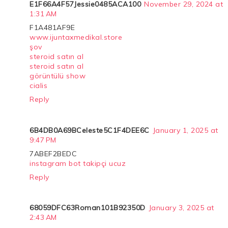
E1F66A4F57Jessie0485ACA100
November 29, 2024 at
1:31 AM
F1A481AF9E
www.ijuntaxmedikal.store
şov
steroid satın al
steroid satın al
görüntülü show
cialis
Reply
6B4DB0A69BCeleste5C1F4DEE6C
January 1, 2025 at
9:47 PM
7ABEF2BEDC
instagram bot takipçi ucuz
Reply
68059DFC63Roman101B92350D
January 3, 2025 at
2:43 AM