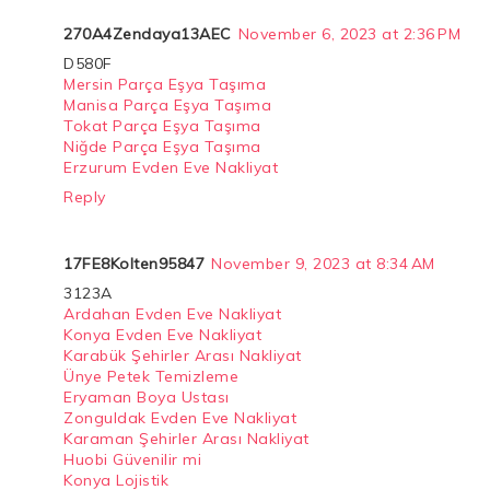
270A4Zendaya13AEC
November 6, 2023 at 2:36 PM
D580F
Mersin Parça Eşya Taşıma
Manisa Parça Eşya Taşıma
Tokat Parça Eşya Taşıma
Niğde Parça Eşya Taşıma
Erzurum Evden Eve Nakliyat
Reply
17FE8Kolten95847
November 9, 2023 at 8:34 AM
3123A
Ardahan Evden Eve Nakliyat
Konya Evden Eve Nakliyat
Karabük Şehirler Arası Nakliyat
Ünye Petek Temizleme
Eryaman Boya Ustası
Zonguldak Evden Eve Nakliyat
Karaman Şehirler Arası Nakliyat
Huobi Güvenilir mi
Konya Lojistik