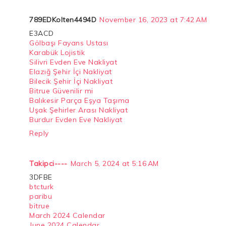
789EDKolten4494D
November 16, 2023 at 7:42 AM
E3ACD
Gölbaşı Fayans Ustası
Karabük Lojistik
Silivri Evden Eve Nakliyat
Elazığ Şehir İçi Nakliyat
Bilecik Şehir İçi Nakliyat
Bitrue Güvenilir mi
Balıkesir Parça Eşya Taşıma
Uşak Şehirler Arası Nakliyat
Burdur Evden Eve Nakliyat
Reply
Takipci----
March 5, 2024 at 5:16 AM
3DFBE
btcturk
paribu
bitrue
March 2024 Calendar
June 2024 Calendar