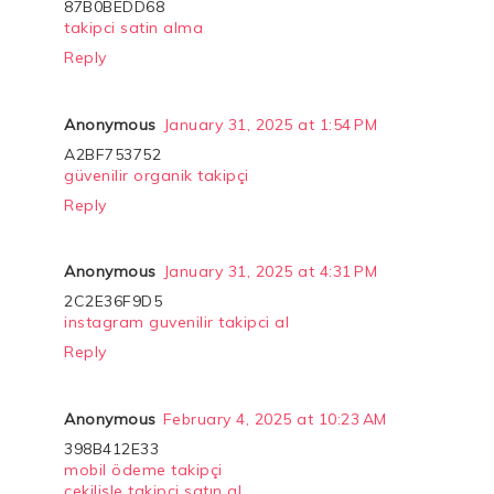
87B0BEDD68
takipci satin alma
Reply
Anonymous
January 31, 2025 at 1:54 PM
A2BF753752
güvenilir organik takipçi
Reply
Anonymous
January 31, 2025 at 4:31 PM
2C2E36F9D5
instagram guvenilir takipci al
Reply
Anonymous
February 4, 2025 at 10:23 AM
398B412E33
mobil ödeme takipçi
çekilişle takipçi satın al