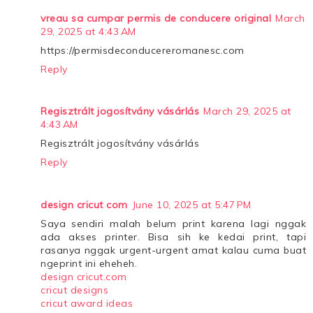
vreau sa cumpar permis de conducere original
March
29, 2025 at 4:43 AM
https://permisdeconducereromanesc.com
Reply
Regisztrált jogosítvány vásárlás
March 29, 2025 at
4:43 AM
Regisztrált jogosítvány vásárlás
Reply
design cricut com
June 10, 2025 at 5:47 PM
Saya sendiri malah belum print karena lagi nggak
ada akses printer. Bisa sih ke kedai print, tapi
rasanya nggak urgent-urgent amat kalau cuma buat
ngeprint ini eheheh.
design cricut.com
cricut designs
cricut award ideas