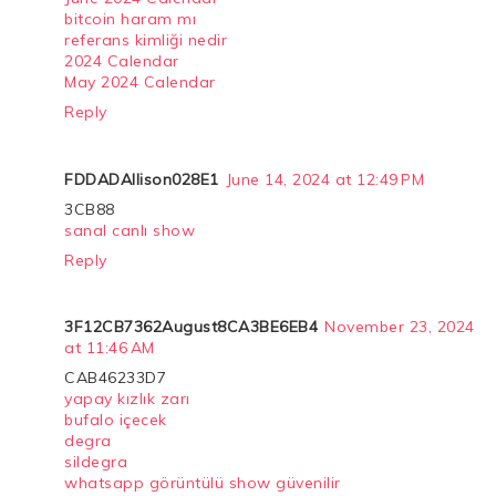
bitcoin haram mı
referans kimliği nedir
2024 Calendar
May 2024 Calendar
Reply
FDDADAllison028E1
June 14, 2024 at 12:49 PM
3CB88
sanal canlı show
Reply
3F12CB7362August8CA3BE6EB4
November 23, 2024
at 11:46 AM
CAB46233D7
yapay kızlık zarı
bufalo içecek
degra
sildegra
whatsapp görüntülü show güvenilir