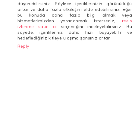
düşünebilirsiniz. Böylece içeriklerinizin görünürlüğü
artar ve daha fazla etkileşim elde edebilirsiniz. Eğer
bu konuda daha fazla bilgi almak veya
hizmetlerimizden yararlanmak isterseniz,
reels
izlenme satın al
seçeneğini inceleyebilirsiniz. Bu
sayede, içerikleriniz daha hızlı büyüyebilir ve
hedeflediğiniz kitleye ulaşma şansınız artar.
Reply