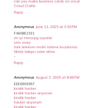
can you make business cards on cricut
Cricut Crafts
Reply
Anonymous
June 11, 2025 at 3:30 PM
F4608E1531
en iyi mmorpg oyunlar
sms onay
türk telekom mobil ödeme bozdurma
tiktok takipci satın alma
-
Reply
Anonymous
August 3, 2025 at 8:46 PM
EEE6903957
kiralık hacker
kiralık hacker arıyorum
kiralık hacker
hacker arıyorum
kiralık hacker