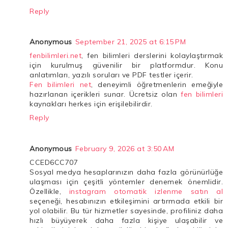
Reply
Anonymous
September 21, 2025 at 6:15 PM
fenbilimleri.net
, fen bilimleri derslerini kolaylaştırmak
için kurulmuş güvenilir bir platformdur. Konu
anlatımları, yazılı soruları ve PDF testler içerir.
Fen bilimleri net
, deneyimli öğretmenlerin emeğiyle
hazırlanan içerikleri sunar. Ücretsiz olan
fen bilimleri
kaynakları herkes için erişilebilirdir.
Reply
Anonymous
February 9, 2026 at 3:50 AM
CCED6CC707
Sosyal medya hesaplarınızın daha fazla görünürlüğe
ulaşması için çeşitli yöntemler denemek önemlidir.
Özellikle,
instagram otomatik izlenme satın al
seçeneği, hesabınızın etkileşimini artırmada etkili bir
yol olabilir. Bu tür hizmetler sayesinde, profiliniz daha
hızlı büyüyerek daha fazla kişiye ulaşabilir ve