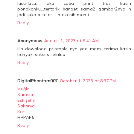
lucu-lucu, aku coba print trus kasih
ponakanku...tertarik banget sama2 gambar2nya n
jadi suka belajar.... makasih mami
Reply
Anonymous
August 1, 2023 at 9:41 AM
ijin download printable nya yaa mom, terima kasih
banyak, sukses selaluu
Reply
DigitalPhantom007
October 1, 2023 at 8:37 PM
Muğla
Samsun
Eskişehir
Sakarya
Kars
HRPAF5
Reply