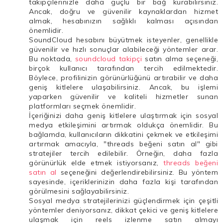
takipçilerinizle daha güçlü bir bağ kurabilirsiniz.
Ancak, doğru ve güvenilir kaynaklardan hizmet
almak, hesabınızın sağlıklı kalması açısından
önemlidir.
SoundCloud hesabını büyütmek isteyenler, genellikle
güvenilir ve hızlı sonuçlar alabileceği yöntemler arar.
Bu noktada,
soundcloud takipçi
satın alma seçeneği,
birçok kullanıcı tarafından tercih edilmektedir.
Böylece, profilinizin görünürlüğünü artırabilir ve daha
geniş kitlelere ulaşabilirsiniz. Ancak, bu işlemi
yaparken güvenilir ve kaliteli hizmetler sunan
platformları seçmek önemlidir.
İçeriğinizi daha geniş kitlelere ulaştırmak için sosyal
medya etkileşimini artırmak oldukça önemlidir. Bu
bağlamda, kullanıcıların dikkatini çekmek ve etkileşimi
artırmak amacıyla, "threads beğeni satın al" gibi
stratejiler tercih edilebilir. Örneğin, daha fazla
görünürlük elde etmek istiyorsanız,
threads beğeni
satın al
seçeneğini değerlendirebilirsiniz. Bu yöntem
sayesinde, içeriklerinizin daha fazla kişi tarafından
görülmesini sağlayabilirsiniz.
Sosyal medya stratejilerinizi güçlendirmek için çeşitli
yöntemler deniyorsanız, dikkat çekici ve geniş kitlelere
ulaşmak için reels izlenme satın almayı