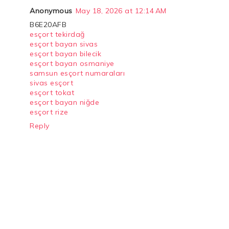
Anonymous
May 18, 2026 at 12:14 AM
B6E20AFB
esçort tekirdağ
esçort bayan sivas
esçort bayan bilecik
esçort bayan osmaniye
samsun esçort numaraları
sivas esçort
esçort tokat
esçort bayan niğde
esçort rize
Reply