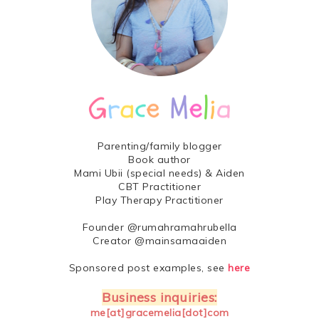
Parenting/family blogger
Book author
Mami Ubii (special needs) & Aiden
CBT Practitioner
Play Therapy Practitioner
Founder @rumahramahrubella
Creator @mainsamaaiden
Sponsored post examples, see
here
Business inquiries:
me[at]gracemelia[dot]com