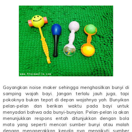
Goyangkan noise maker sehingga menghasilkan bunyi di
samping wajah bayi. Jangan terlalu jauh juga, tapi
pokoknya bukan tepat di depan wajahnya yah. Bunyikan
pelan-pelan dan berikan waktu pada bayi untuk
menyadari bahwa ada bunyi-bunyian. Pelan-pelan ia akan
menunjukkan respons entah ditunjukkan dengan bola
mata yang seperti mencari sumber bunyi atau malah
dengan menggerakkan kepala nya mengikuti sumber