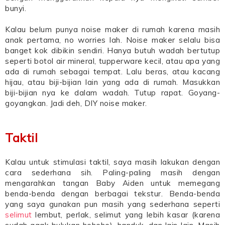
bunyi.
Kalau belum punya noise maker di rumah karena masih
anak pertama, no worries lah. Noise maker selalu bisa
banget kok dibikin sendiri. Hanya butuh wadah bertutup
seperti botol air mineral, tupperware kecil, atau apa yang
ada di rumah sebagai tempat. Lalu beras, atau kacang
hijau, atau biji-bijian lain yang ada di rumah. Masukkan
biji-bijian nya ke dalam wadah. Tutup rapat. Goyang-
goyangkan. Jadi deh, DIY noise maker.
Taktil
Kalau untuk stimulasi taktil, saya masih lakukan dengan
cara sederhana sih. Paling-paling masih dengan
mengarahkan tangan Baby Aiden untuk memegang
benda-benda dengan berbagai tekstur. Benda-benda
yang saya gunakan pun masih yang sederhana seperti
selimut
lembut, perlak, selimut yang lebih kasar (karena