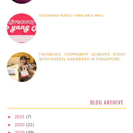
GIVEAWAY KADO YANG AKU MAU
FACEBOOK COMMUNITY LEADERS EVENT
WITH SHERYL SANDBERG IN SINGAPORE
BLOG ARCHIVE
2021
(7)
►
2020
(21)
►
2019
(49)
►