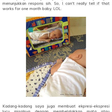
menunjukkan respons sih. So, I can't really tell if that
works for one month baby. LOL.
Kadang-kadang saya juga membuat ekpresi-ekspresi
lucu misalnya dengan membelalakkan mata atau