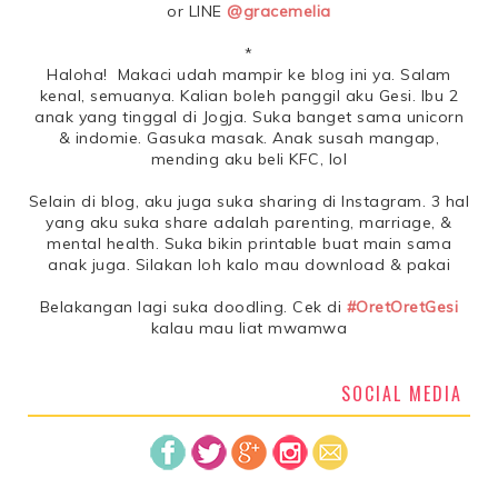
or LINE
@gracemelia
*
Haloha! Makaci udah mampir ke blog ini ya. Salam
kenal, semuanya. Kalian boleh panggil aku Gesi. Ibu 2
anak yang tinggal di Jogja. Suka banget sama unicorn
& indomie. Gasuka masak. Anak susah mangap,
mending aku beli KFC, lol
Selain di blog, aku juga suka sharing di Instagram. 3 hal
yang aku suka share adalah parenting, marriage, &
mental health. Suka bikin printable buat main sama
anak juga. Silakan loh kalo mau download & pakai
Belakangan lagi suka doodling. Cek di
#OretOretGesi
kalau mau liat mwamwa
SOCIAL MEDIA