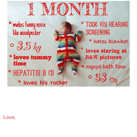
Love,