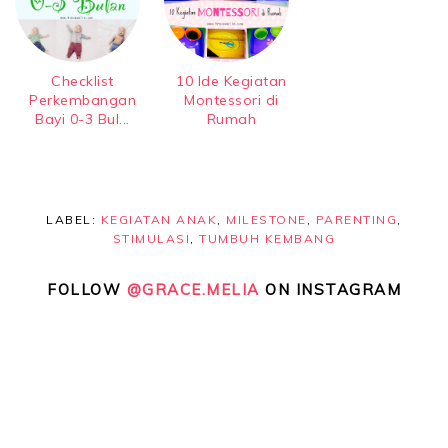
Checklist
10 Ide Kegiatan
Perkembangan
Montessori di
Bayi 0-3 Bul...
Rumah
LABEL:
KEGIATAN ANAK
,
MILESTONE
,
PARENTING
,
STIMULASI
,
TUMBUH KEMBANG
FOLLOW
@GRACE.MELIA
ON INSTAGRAM