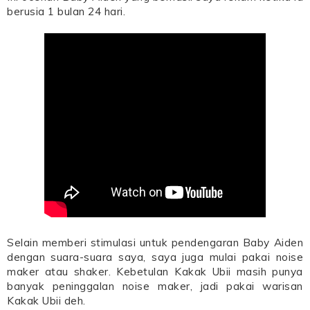
berusia 1 bulan 24 hari.
Selain memberi stimulasi untuk pendengaran Baby Aiden
dengan suara-suara saya, saya juga mulai pakai noise
maker atau shaker. Kebetulan Kakak Ubii masih punya
banyak peninggalan noise maker, jadi pakai warisan
Kakak Ubii deh.