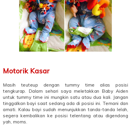
Motorik Kasar
Masih teuteup dengan tummy time alias posisi
tengkurap. Dalam sehari saya meletakkan Baby Aiden
untuk tummy time ini mungkin satu atau dua kali. Jangan
tinggalkan bayi saat sedang ada di posisi ini. Temani dan
amati. Kalau bayi sudah menunjukkan tanda-tanda lelah,
segera kembalikan ke posisi telentang atau digendong
yah, moms.