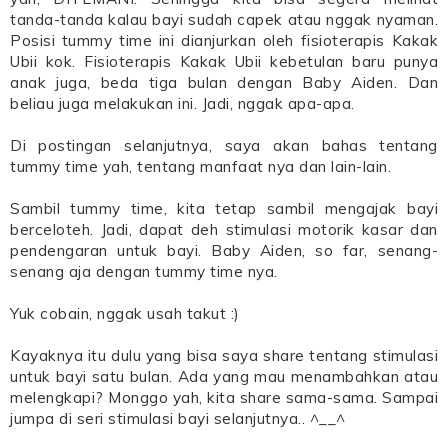
tanda-tanda kalau bayi sudah capek atau nggak nyaman.
Posisi tummy time ini dianjurkan oleh fisioterapis Kakak
Ubii kok. Fisioterapis Kakak Ubii kebetulan baru punya
anak juga, beda tiga bulan dengan Baby Aiden. Dan
beliau juga melakukan ini. Jadi, nggak apa-apa.
Di postingan selanjutnya, saya akan bahas tentang
tummy time yah, tentang manfaat nya dan lain-lain.
Sambil tummy time, kita tetap sambil mengajak bayi
berceloteh. Jadi, dapat deh stimulasi motorik kasar dan
pendengaran untuk bayi. Baby Aiden, so far, senang-
senang aja dengan tummy time nya.
Yuk cobain, nggak usah takut :)
Kayaknya itu dulu yang bisa saya share tentang stimulasi
untuk bayi satu bulan. Ada yang mau menambahkan atau
melengkapi? Monggo yah, kita share sama-sama. Sampai
jumpa di seri stimulasi bayi selanjutnya.. ^__^