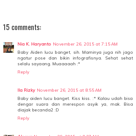
15 comments:
Nia K. Haryanto
November 26, 2015 at 7:15 AM
Baby Aiden lucu banget, sih. Maminya juga nih jago
ngatur pose dan bikin infografisnya. Sehat sehat
selalu sayaang. Muaaaaah :*
Reply
Ila Rizky
November 26, 2015 at 8:55 AM
Baby aiden lucu banget. Kiss kiss. :* Kalau udah bisa
dengar suara dan merespon asyik ya, mak. Bisa
diajak becanda2 :D
Reply