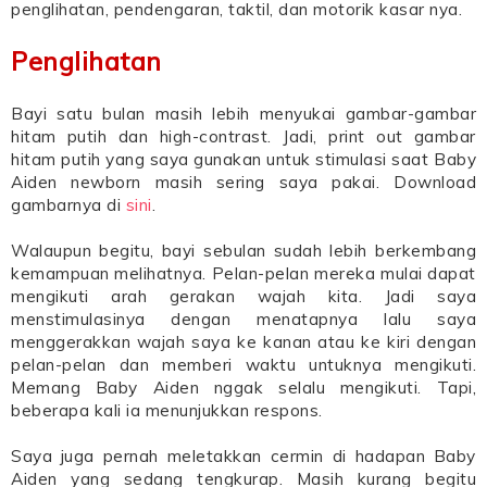
penglihatan, pendengaran, taktil, dan motorik kasar nya.
Penglihatan
Bayi satu bulan masih lebih menyukai gambar-gambar
hitam putih dan high-contrast. Jadi, print out gambar
hitam putih yang saya gunakan untuk stimulasi saat Baby
Aiden newborn masih sering saya pakai. Download
gambarnya di
sini
.
Walaupun begitu, bayi sebulan sudah lebih berkembang
kemampuan melihatnya. Pelan-pelan mereka mulai dapat
mengikuti arah gerakan wajah kita. Jadi saya
menstimulasinya dengan menatapnya lalu saya
menggerakkan wajah saya ke kanan atau ke kiri dengan
pelan-pelan dan memberi waktu untuknya mengikuti.
Memang Baby Aiden nggak selalu mengikuti. Tapi,
beberapa kali ia menunjukkan respons.
Saya juga pernah meletakkan cermin di hadapan Baby
Aiden yang sedang tengkurap. Masih kurang begitu