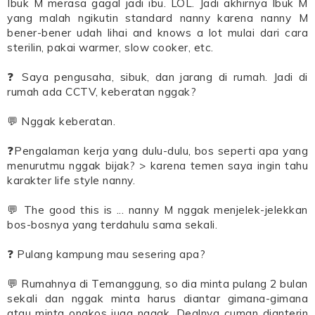
Ibuk M merasa gagal jadi ibu. LOL. Jadi akhirnya Ibuk M
yang malah ngikutin standard nanny karena nanny M
bener-bener udah lihai and knows a lot mulai dari cara
sterilin, pakai warmer, slow cooker, etc.
❓ Saya pengusaha, sibuk, dan jarang di rumah. Jadi di
rumah ada CCTV, keberatan nggak?
💬 Nggak keberatan.
❓Pengalaman kerja yang dulu-dulu, bos seperti apa yang
menurutmu nggak bijak? > karena temen saya ingin tahu
karakter life style nanny.
💬 The good this is ... nanny M nggak menjelek-jelekkan
bos-bosnya yang terdahulu sama sekali.
❓ Pulang kampung mau sesering apa?
💬 Rumahnya di Temanggung, so dia minta pulang 2 bulan
sekali dan nggak minta harus diantar gimana-gimana
atau minta ongkos juga nggak. Dealnya cuman dianterin