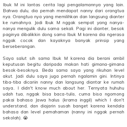
Ibuk M ini lantas cerita lagi pengalamannya yang lain.
Bahwa dulu, dia pernah mendapat nanny dari orangtua
nya. Orangtua nya yang memilihkan dan langsung dianter
ke rumahnya. Jadi Ibuk M nggak sempat yang nanya-
nanya mengulik dulu sama sekali. Pagi ini dianter, besok
paginya dibalikkin dong sama Ibuk M karena dia ngerasa
nggak cocok dan kayaknya banyak prinsip yang
berseberangan.
Saya salut sih sama Ibuk M karena dia berani ambil
keputusan begitu daripada makan hati gimana-gimana
besok-besoknya. Beda sama saya yang rikuhan level
akut. Jadi dulu saya juga pernah ngalamin gini. Intinya
tiba-tiba dicariin nanny dan langsung diantar ke rumah
saya.. I didn't know much about her. Ternyata huhuhu
udah tua, nggak bisa baca-tulis, cuma bisa ngomong
pakai bahasa Jawa halus (krama inggil) which I don't
understand, dan diajarin susah banget karena kendala
bahasa dan level pemahaman (nanny ini nggak pernah
sekolah). 😭