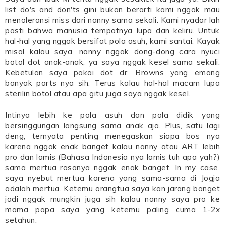
list do's and don'ts gini bukan berarti kami nggak mau
menoleransi miss dari nanny sama sekali. Kami nyadar lah
pasti bahwa manusia tempatnya lupa dan keliru. Untuk
hal-hal yang nggak bersifat pola asuh, kami santai. Kayak
misal kalau saya, nanny nggak dong-dong cara nyuci
botol dot anak-anak, ya saya nggak kesel sama sekali.
Kebetulan saya pakai dot dr. Browns yang emang
banyak parts nya sih. Terus kalau hal-hal macam lupa
sterilin botol atau apa gitu juga saya nggak kesel.
Intinya lebih ke pola asuh dan pola didik yang
bersinggungan langsung sama anak aja. Plus, satu lagi
deng, ternyata penting menegaskan siapa bos nya
karena nggak enak banget kalau nanny atau ART lebih
pro dan lamis (Bahasa Indonesia nya lamis tuh apa yah?)
sama mertua rasanya nggak enak banget. In my case,
saya nyebut mertua karena yang sama-sama di Jogja
adalah mertua. Ketemu orangtua saya kan jarang banget
jadi nggak mungkin juga sih kalau nanny saya pro ke
mama papa saya yang ketemu paling cuma 1-2x
setahun.