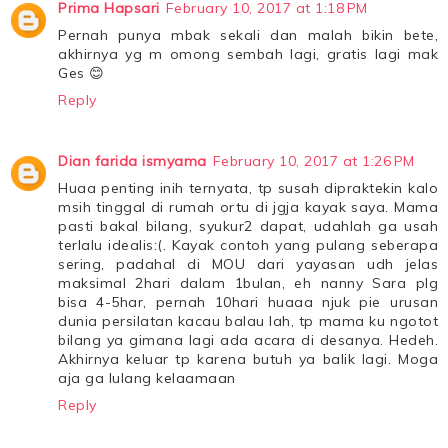
Prima Hapsari
February 10, 2017 at 1:18 PM
Pernah punya mbak sekali dan malah bikin bete,
akhirnya yg m omong sembah lagi, gratis lagi mak
Ges 😊
Reply
Dian farida ismyama
February 10, 2017 at 1:26 PM
Huaa penting inih ternyata, tp susah dipraktekin kalo
msih tinggal di rumah ortu di jgja kayak saya. Mama
pasti bakal bilang, syukur2 dapat, udahlah ga usah
terlalu idealis:(. Kayak contoh yang pulang seberapa
sering, padahal di MOU dari yayasan udh jelas
maksimal 2hari dalam 1bulan, eh nanny Sara plg
bisa 4-5har, pernah 10hari huaaa njuk pie urusan
dunia persilatan kacau balau lah, tp mama ku ngotot
bilang ya gimana lagi ada acara di desanya. Hedeh.
Akhirnya keluar tp karena butuh ya balik lagi. Moga
aja ga lulang kelaamaan
Reply