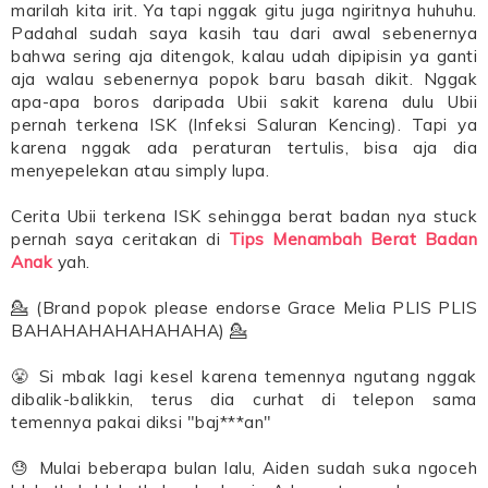
marilah kita irit. Ya tapi nggak gitu juga ngiritnya huhuhu.
Padahal sudah saya kasih tau dari awal sebenernya
bahwa sering aja ditengok, kalau udah dipipisin ya ganti
aja walau sebenernya popok baru basah dikit. Nggak
apa-apa boros daripada Ubii sakit karena dulu Ubii
pernah terkena ISK (Infeksi Saluran Kencing). Tapi ya
karena nggak ada peraturan tertulis, bisa aja dia
menyepelekan atau simply lupa.
Cerita Ubii terkena ISK sehingga berat badan nya stuck
pernah saya ceritakan di
Tips Menambah Berat Badan
Anak
yah.
💁 (Brand popok please endorse Grace Melia PLIS PLIS
BAHAHAHAHAHAHAHA) 💁
😤 Si mbak lagi kesel karena temennya ngutang nggak
dibalik-balikkin, terus dia curhat di telepon sama
temennya pakai diksi "baj***an"
😓 Mulai beberapa bulan lalu, Aiden sudah suka ngoceh