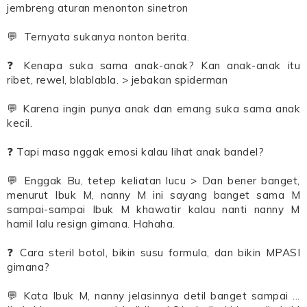
jembreng aturan menonton sinetron
💬 Ternyata sukanya nonton berita.
❓ Kenapa suka sama anak-anak? Kan anak-anak itu
ribet, rewel, blablabla. > jebakan spiderman
💬 Karena ingin punya anak dan emang suka sama anak
kecil.
❓ Tapi masa nggak emosi kalau lihat anak bandel?
💬 Enggak Bu, tetep keliatan lucu > Dan bener banget,
menurut Ibuk M, nanny M ini sayang banget sama M
sampai-sampai Ibuk M khawatir kalau nanti nanny M
hamil lalu resign gimana. Hahaha.
❓ Cara steril botol, bikin susu formula, dan bikin MPASI
gimana?
💬 Kata Ibuk M, nanny jelasinnya detil banget sampai ...