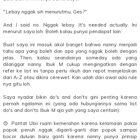
"Lebay nggak sih menurutmu, Ges?"
And I said no. Nggak lebay. It's needed actually. Ini
menurut saya loh. Boleh kalau punya pendapat lain.
Buat saya ini masuk akal banget bahwa nanny menjadi
tahu apa yang boleh dan apa yang nggak boleh dengan
jelas. Then, kalau seandainya someday ada yang
dilanggar nanny, Ibuk M cukup mengingatkan dengan
refer ke list ini tanpa perlu rikuh dan repot menjelaskan
dari A-Z atau dikira cerewet. Kan udah dari awal ada rule
nya gitu loh.
Saya nyadar bikin do's and don'ts gini penting karena
pernah ngalamin ini (yang ada hubungannya sama list
do's and don'ts Ibuk M aja yah yang saya ceritain):
😔 Pantat Ubii ruam kemerahan karena kelamaan pakai
popok penuh nggak diganti-ganti dan popok sampai
bocor duluan baru ganti karena nanny punya prinsip