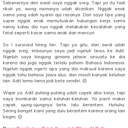
Sebenernya dari awal saya nggak sreg. Tapi ya itu tadi
rikuh ya, wong namanya udah dicarikan. Nggak enak
sama yang udah nyariin aja rasanya. Dan saya tipe yang
super nggak enak memutuskan hubungan kerja sama
nanny kalau dia nya nggak melakukan kesalahan yang
fatal seperti kasar sama anak dan mencuri.
So I survived hiring her. Tapi ya gitu, dari awal udah
nggak sreg, imbasnya saya jadi ngeluh terus ke Adit.
Ngeluh saya bingung gimana jelasin sesuatu ke dia
karena dia juga nggak terlalu paham Bahasa Indonesia.
Ngeluh nggak ngerti apa yang dia maksud karena saya
nggak tahu bahasa Jawa alus, dan masih banyak keluhan
lain. Adit lama-lama jadi bete sendiri. 😔
Wajar ya. Adit pulang-pulang udah capek abis kerja, tapi
saya bombardir sama keluhan-keluhan. Ya pasti makin
capek, ujung-ujungnya bete, lalu berantem. Huhuhu.
Sering banget kami yang dulu berantem karena orang lain
begini. 😥