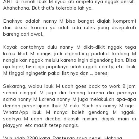
ART di rumah Ibuk M nyuci ati ampela nya nggak bersih.
Ahahahaha. But that's tolerable lah ya.
Enaknya adalah nanny M bisa banget diajak kompromi
dan dikusi, karena ya udah ada rules yang disepakati
bareng dari awal.
Kayak contohnya dulu nanny M dikit-dikit nggak tega
kalau lihat M nangis jadi digendong padahal kadang M
nangis kan nggak melulu karena ingin digendong kan. Bisa
aja laper, bisa aja popoknya udah nggak comfy, etc. Ibuk
M tinggal ngingetin pakai list nya dan ... beres.
Sekarang, walau Ibuk M udah goes back to work 8 jam
sehari ninggal M juga dia tenang karena dia percaya
sama nanny M karena nanny M juga melakukan apa-apa
dengan persetujuan Ibuk M dulu. Such as nanny M nge-
WhatsApp Ibuk M nanya boleh gendong M nggak,
soalnya M udah dicoba dikasih minum, diajak main di
playgym, etc masih tetep nangis.
Wih udah 2200 kata. Pantesan saya pegel. Hahaha.