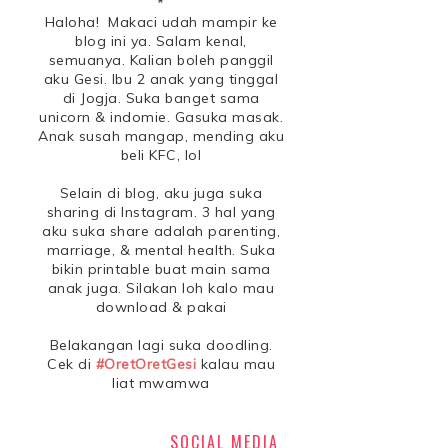
*
Haloha! Makaci udah mampir ke
blog ini ya. Salam kenal,
semuanya. Kalian boleh panggil
aku Gesi. Ibu 2 anak yang tinggal
di Jogja. Suka banget sama
unicorn & indomie. Gasuka masak.
Anak susah mangap, mending aku
beli KFC, lol
Selain di blog, aku juga suka
sharing di Instagram. 3 hal yang
aku suka share adalah parenting,
marriage, & mental health. Suka
bikin printable buat main sama
anak juga. Silakan loh kalo mau
download & pakai
Belakangan lagi suka doodling.
Cek di
#OretOretGesi
kalau mau
liat mwamwa
SOCIAL MEDIA