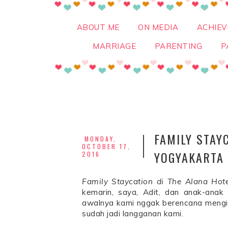
ABOUT ME
ON MEDIA
ACHIE
MARRIAGE
PARENTING
P
FAMILY STAY
MONDAY,
OCTOBER 17,
YOGYAKARTA
2016
Family Staycation di The Alana Hot
kemarin, saya, Adit, dan anak-anak 
awalnya kami nggak berencana mengin
sudah jadi langganan kami.