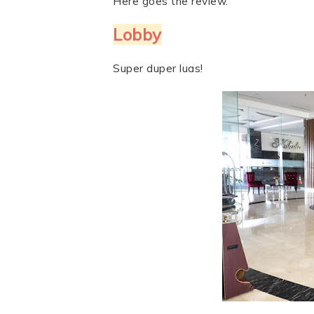
Here goes the review.
Lobby
Super duper luas!