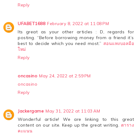
Reply
UFABET1688
February 8, 2022 at 11:08 PM
Its great as your other articles : D, regards for
posting. “Before borrowing money from a friend it’s
best to decide which you need most.”
สอนแทงบอลมือ
ใหม่
Reply
oncasino
May 24, 2022 at 2:59 PM
oncasino
Reply
Jackergame
May 31, 2022 at 11:03 AM
Wonderful article! We are linking to this great
content on our site. Keep up the great writing.
ตาราง
คะแนน