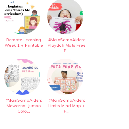
Remote Learning
#MainSamaAiden:
Week 1 + Printable
Playdoh Mats Free
P...
#MainSamaAiden:
#MainSamaAiden:
Mewarnai Jumbo
Limits Mind Map +
Colo...
F...