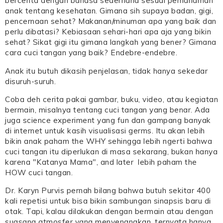
bercerita dengan bahasa sederhana sesuai pemahaman
anak tentang kesehatan. Gimana sih supaya badan, gigi,
pencernaan sehat? Makanan/minuman apa yang baik dan
perlu dibatasi? Kebiasaan sehari-hari apa aja yang bikin
sehat? Sikat gigi itu gimana langkah yang bener? Gimana
cara cuci tangan yang baik? Endebre-endebre.
Anak itu butuh dikasih penjelasan, tidak hanya sekedar
disuruh-suruh.
Coba deh cerita pakai gambar, buku, video, atau kegiatan
bermain, misalnya tentang cuci tangan yang benar. Ada
juga science experiment yang fun dan gampang banyak
di internet untuk kasih visualisasi germs. Itu akan lebih
bikin anak paham the WHY sehingga lebih ngerti bahwa
cuci tangan itu diperlukan di masa sekarang, bukan hanya
karena "Katanya Mama", and later lebih paham the
HOW cuci tangan.
Dr. Karyn Purvis pernah bilang bahwa butuh sekitar 400
kali repetisi untuk bisa bikin sambungan sinapsis baru di
otak. Tapi, kalau dilakukan dengan bermain atau dengan
suasana atmosfer yang menyenangkan, ternyata hanya