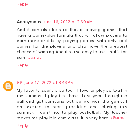
Reply
Anonymous
June 16, 2022 at 2:30 AM
And it can also be said that in playing games that
have a game-play formula that will allow players to
earn more profits by playing games. with only cool
games for the players and also have the greatest
chance of winning And it's also easy to use, that's for
sure.
pgslot
Reply
หห
June 17, 2022 at 9:48 PM
My favorite sport is softball. I love to play softball in
the summer. I play first base. Last year, I caught a
ball and got someone out, so we won the game. I
am excited to start practicing and playing this
summer. I don’t like to play basketball. My teacher
makes me play it in gym class. It is very hard.
เติมเกม
Reply