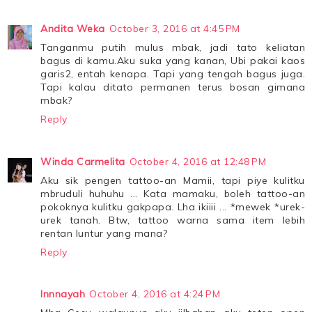
Andita Weka
October 3, 2016 at 4:45 PM
Tanganmu putih mulus mbak, jadi tato keliatan
bagus di kamu.Aku suka yang kanan, Ubi pakai kaos
garis2, entah kenapa. Tapi yang tengah bagus juga.
Tapi kalau ditato permanen terus bosan gimana
mbak?
Reply
Winda Carmelita
October 4, 2016 at 12:48 PM
Aku sik pengen tattoo-an Mamii, tapi piye kulitku
mbruduli huhuhu ... Kata mamaku, boleh tattoo-an
pokoknya kulitku gakpapa. Lha ikiiii ... *mewek *urek-
urek tanah. Btw, tattoo warna sama item lebih
rentan luntur yang mana?
Reply
Innnayah
October 4, 2016 at 4:24 PM