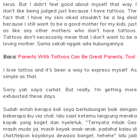
terus. But I didn't feel good about myself that way. I
don't like being judged just because I have tattoos. The
fact that I have my skin inked shouldn't be a big deal
because I still want to be a good mother for my kids, just
as like any other mothers who don't have tattoos.
Tattoos don't necessarily mean that I don't want to be a
loving mother. Sama sekali nggak ada hubungannya.
Baca:
Parents With Tattoos Can Be Great Parents, Too!
I love tattoo and it's been a way to express myself. As
simple as that.
Sorry yah saya curhat. But really, I'm getting more
exhausted these days.
Sudah entah berapa kali saya berhubungan baik dengan
beberapa ibu via chat, lalu saat ketemu langsung mereka
kayak yang kaget dan nyeletuk, "Ternyata mbak Ges
masih muda ya, masih kayak anak-anak, padahal kalau di
chat/telpon kayaknya dewasa banget, hehehe" lalu jadi