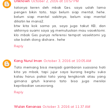
Unknown
October 2, 2016 at 10:57 PM
tatonya keren deh mbak Ges. saya udah lama
pengen bikin tato, tapi belum siap mental, hehe.
belum siap mental sakitnya, belum siap mental
diliatin ke mana2.
btw kita kok sama ya, saya juga takut KB, dan
akhirnya suami saya yg memutuskan mau vasektomi.
klo mbak Ges punya referensi tempat vasektomi yg
oke boleh dong dishare.. hehe
Reply
Kang Nurul Iman
October 3, 2016 at 10:05 AM
Tato memang bisa menjadi gambaran suasana hati
kita ya mbak, tapi jujur saya kurang begitu suka
kalau harus pakai tato yang tengkorak atau yang
gimana gituh karena tato bisa juga menilai
kepribadian seseorang.
Reply
Wulan Kenanga
October 3, 2016 at 11:37 AM