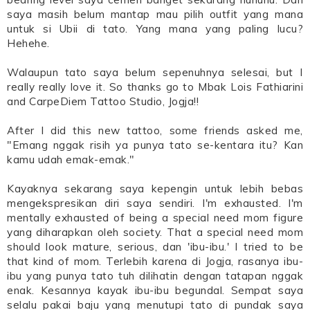
saya masih belum mantap mau pilih outfit yang mana
untuk si Ubii di tato. Yang mana yang paling lucu?
Hehehe.
Walaupun tato saya belum sepenuhnya selesai, but I
really really love it. So thanks go to Mbak Lois Fathiarini
and CarpeDiem Tattoo Studio, Jogja!!
After I did this new tattoo, some friends asked me,
"Emang nggak risih ya punya tato se-kentara itu? Kan
kamu udah emak-emak."
Kayaknya sekarang saya kepengin untuk lebih bebas
mengekspresikan diri saya sendiri. I'm exhausted. I'm
mentally exhausted of being a special need mom figure
yang diharapkan oleh society. That a special need mom
should look mature, serious, dan 'ibu-ibu.' I tried to be
that kind of mom. Terlebih karena di Jogja, rasanya ibu-
ibu yang punya tato tuh dilihatin dengan tatapan nggak
enak. Kesannya kayak ibu-ibu begundal. Sempat saya
selalu pakai baju yang menutupi tato di pundak saya