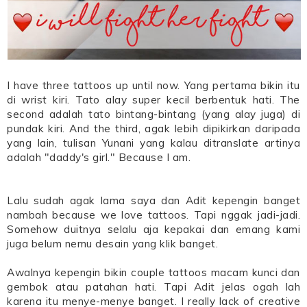
I have three tattoos up until now. Yang pertama bikin itu
di wrist kiri. Tato alay super kecil berbentuk hati. The
second adalah tato bintang-bintang (yang alay juga) di
pundak kiri. And the third, agak lebih dipikirkan daripada
yang lain, tulisan Yunani yang kalau ditranslate artinya
adalah "daddy's girl." Because I am.
Lalu sudah agak lama saya dan Adit kepengin banget
nambah because we love tattoos. Tapi nggak jadi-jadi.
Somehow duitnya selalu aja kepakai dan emang kami
juga belum nemu desain yang klik banget.
Awalnya kepengin bikin couple tattoos macam kunci dan
gembok atau patahan hati. Tapi Adit jelas ogah lah
karena itu menye-menye banget. I really lack of creative