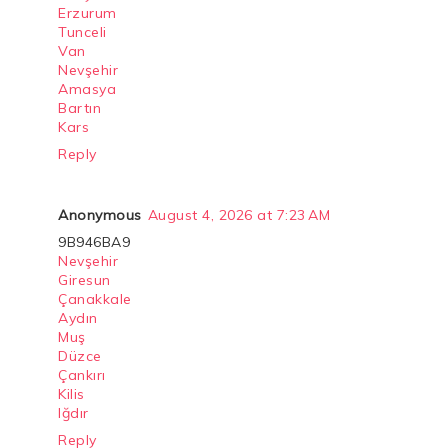
Erzurum
Tunceli
Van
Nevşehir
Amasya
Bartın
Kars
Reply
Anonymous
August 4, 2026 at 7:23 AM
9B946BA9
Nevşehir
Giresun
Çanakkale
Aydın
Muş
Düzce
Çankırı
Kilis
Iğdır
Reply