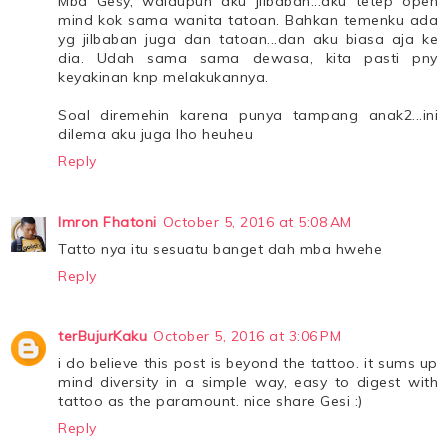
Mba Gesy, walaupun aku jilbaban...aku tetep open
mind kok sama wanita tatoan. Bahkan temenku ada
yg jilbaban juga dan tatoan...dan aku biasa aja ke
dia. Udah sama sama dewasa, kita pasti pny
keyakinan knp melakukannya.
Soal diremehin karena punya tampang anak2...ini
dilema aku juga lho heuheu
Reply
Imron Fhatoni
October 5, 2016 at 5:08 AM
Tatto nya itu sesuatu banget dah mba hwehe
Reply
terBujurKaku
October 5, 2016 at 3:06 PM
i do believe this post is beyond the tattoo. it sums up
mind diversity in a simple way, easy to digest with
tattoo as the paramount. nice share Gesi :)
Reply