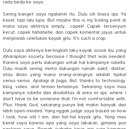
rada beda ke saya.
Sering banget saya ngalamin itu. Dulu sih biasa aja. Ya
kesel, tapi lalu lupa. But maybe this is my boiling point di
mana saya akhirnya simply... capek! Capek tersenyum
kecut, capek hahahehe, dan capek komentar jayus untuk
menjawab celetukan kayak gitu. It's such a crap.
Dulu saya akhirnya bertingkah laku kayak sosok ibu yang
diharapkan society, because I thought that was needed.
Karena saya perlu dukungan untuk hal kampanye rubella.
Dulu masih sering minta dukungan rumah sakit, dokter,
atau dinas yang mana orang-orangnya adalah tipikal
serius-serius. Apalagi di Jogja. But, thanks to technology,
blog, video, and teman-temannya. Sekarang saya mau
kampanye rubella dan disabilitas di area ini aja, where I
don't have to be someone that I'm not comfortable with.
Plus, thank God, sekarang punya link makin banyak dan
lebih open-minded. Yang nggak judge saya based on how
I look, how old I am, dan hal-hal kayak gitu. Yang mau
kenal saya karena apa yang saya lakukan, gimana pun
package saya. Pernah curhatin kaya gini juga kemaren