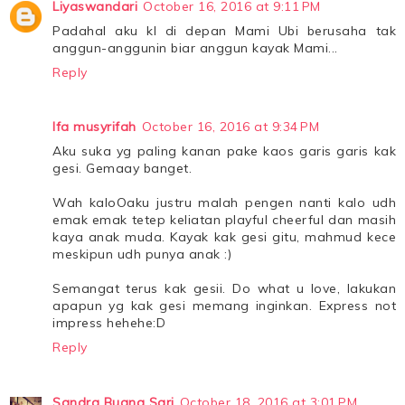
Liyaswandari
October 16, 2016 at 9:11 PM
Padahal aku kl di depan Mami Ubi berusaha tak
anggun-anggunin biar anggun kayak Mami...
Reply
Ifa musyrifah
October 16, 2016 at 9:34 PM
Aku suka yg paling kanan pake kaos garis garis kak
gesi. Gemaay banget.
Wah kaloOaku justru malah pengen nanti kalo udh
emak emak tetep keliatan playful cheerful dan masih
kaya anak muda. Kayak kak gesi gitu, mahmud kece
meskipun udh punya anak :)
Semangat terus kak gesii. Do what u love, lakukan
apapun yg kak gesi memang inginkan. Express not
impress hehehe:D
Reply
Sandra Buana Sari
October 18, 2016 at 3:01 PM