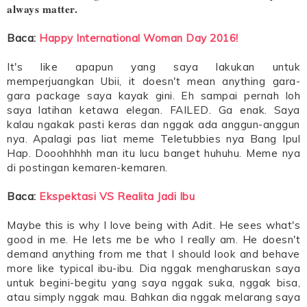
always matter.
Baca:
Happy International Woman Day 2016!
It's like apapun yang saya lakukan untuk
memperjuangkan Ubii, it doesn't mean anything gara-
gara package saya kayak gini. Eh sampai pernah loh
saya latihan ketawa elegan. FAILED. Ga enak. Saya
kalau ngakak pasti keras dan nggak ada anggun-anggun
nya. Apalagi pas liat meme Teletubbies nya Bang Ipul
Hap. Dooohhhhh man itu lucu banget huhuhu. Meme nya
di postingan kemaren-kemaren.
Baca:
Ekspektasi VS Realita Jadi Ibu
Maybe this is why I love being with Adit. He sees what's
good in me. He lets me be who I really am. He doesn't
demand anything from me that I should look and behave
more like typical ibu-ibu. Dia nggak mengharuskan saya
untuk begini-begitu yang saya nggak suka, nggak bisa,
atau simply nggak mau. Bahkan dia nggak melarang saya