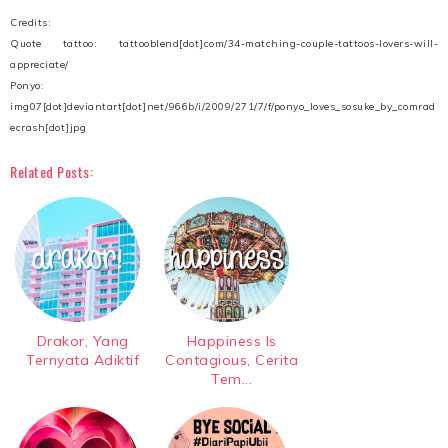
Credits:
Quote tattoo: tattooblend[dot]com/34-matching-couple-tattoos-lovers-will-
appreciate/
Ponyo:
img07[dot]deviantart[dot]net/966b/i/2009/271/7/f/ponyo_loves_sosuke_by_comrad
ecrash[dot]jpg
Related Posts:
Drakor, Yang
Happiness Is
Ternyata Adiktif
Contagious, Cerita
Tem...