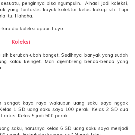
suatu, penginnya bisa ngumpulin. Alhasil jadi koleksi,
k yang fantastis kayak kolektor kelas kakap sih. Tapi
la itu. Hahaha.
-kira dia koleksi apaan hayo.
Koleksi
g sih berubah-ubah banget. Sedihnya, banyak yang sudah
ang kalau keinget. Mari dijembreng benda-benda yang
.
 sangat kaya raya walaupun uang saku saya nggak
. Kelas 1 SD uang saku saya 100 perak. Kelas 2 SD dua
t ratus. Kelas 5 jadi 500 perak.
uang saku, harusnya kelas 6 SD uang saku saya menjadi
1000 rupiah. Hahahaha kenapa ya? Nggak tahu.