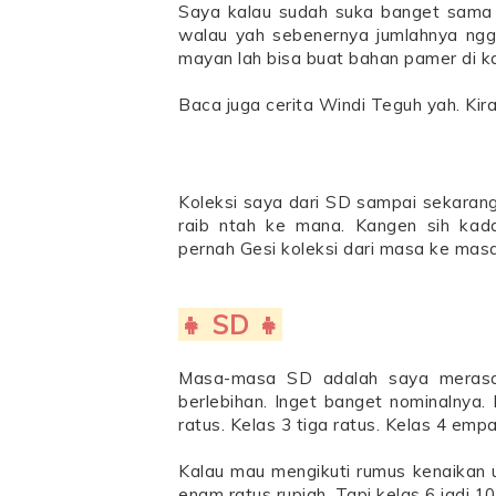
Saya kalau sudah suka banget sama se
walau yah sebenernya jumlahnya ngga
mayan lah bisa buat bahan pamer di ka
Baca juga cerita Windi Teguh yah. Kira
Koleksi saya dari SD sampai sekaran
raib ntah ke mana. Kangen sih kad
pernah Gesi koleksi dari masa ke masa
👧 SD 👧
Masa-masa SD adalah saya merasa
berlebihan. Inget banget nominalnya
ratus. Kelas 3 tiga ratus. Kelas 4 empa
Kalau mau mengikuti rumus kenaikan 
enam ratus rupiah. Tapi kelas 6 jadi 