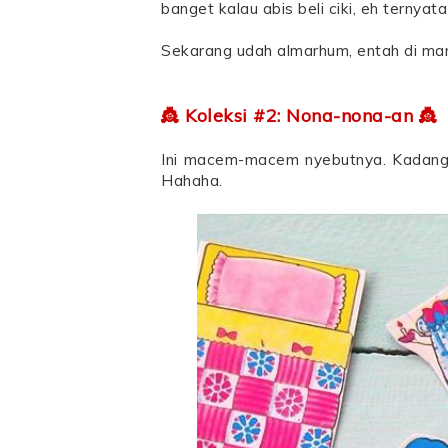
banget kalau abis beli ciki, eh terny
Sekarang udah almarhum, entah di ma
👸 Koleksi #2: Nona-nona-an 👸
Ini macem-macem nyebutnya. Kadang s
Hahaha.