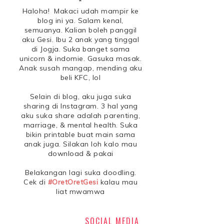
*
Haloha! Makaci udah mampir ke
blog ini ya. Salam kenal,
semuanya. Kalian boleh panggil
aku Gesi. Ibu 2 anak yang tinggal
di Jogja. Suka banget sama
unicorn & indomie. Gasuka masak.
Anak susah mangap, mending aku
beli KFC, lol
Selain di blog, aku juga suka
sharing di Instagram. 3 hal yang
aku suka share adalah parenting,
marriage, & mental health. Suka
bikin printable buat main sama
anak juga. Silakan loh kalo mau
download & pakai
Belakangan lagi suka doodling.
Cek di
#OretOretGesi
kalau mau
liat mwamwa
SOCIAL MEDIA