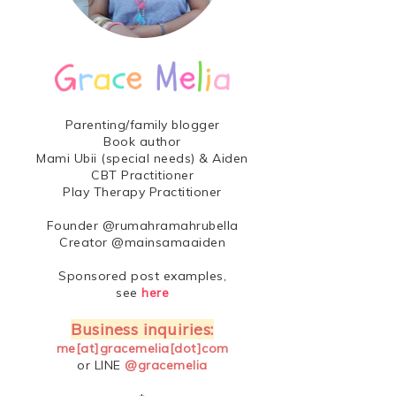
Parenting/family blogger
Book author
Mami Ubii (special needs) & Aiden
CBT Practitioner
Play Therapy Practitioner
Founder @rumahramahrubella
Creator @mainsamaaiden
Sponsored post examples,
see
here
Business inquiries:
me[at]gracemelia[dot]com
or LINE
@gracemelia