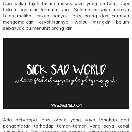
Dua puluh tujuh belum masuk usia yang matang, tapi
bukan juga usia kemarin sore. Selama ini saya merasa
telah melihat cukup banyak jenis orang dan caranya
mengamalkan keyakinannya, walau mungkin belum
sebanyak itu menurut orang lain.
Ada beberapa jenis orang yang saya tangkap dari
pengamatan terhadap teman-teman yang saya kenal