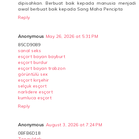
dipisahkan. Berbuat baik kepada manusia menjadi
awal berbuat baik kepada Sang Maha Pencipta
Reply
Anonymous
May 26, 2026 at 5:31 PM
85CD9089
sanal seks
esçort bayan bayburt
esçort burdur
esçort bayan trabzon
görüntülü sex
esçort kırşehir
selçuk esçort
narlıdere esçort
kumluca esçort
Reply
Anonymous
August 3, 2026 at 7:24 PM
0BFB6D18