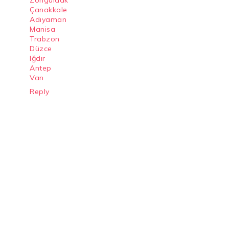
Zonguldak
Çanakkale
Adıyaman
Manisa
Trabzon
Düzce
Iğdır
Antep
Van
Reply