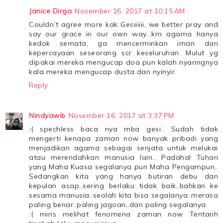
Janice Dirga
November 16, 2017 at 10:15 AM
Couldn’t agree more kak Gesiiiiii, we better pray and
say our grace in our own way...krn agama hanya
kedok semata, ga mencerminkan iman dan
kepercayaan seseorang scr keseluruhan. Mulut yg
dipakai mereka mengucap doa pun kalah nyaringnya
kala mereka mengucap dusta dan nyinyir.
Reply
Nindyawib
November 16, 2017 at 3:37 PM
:( spechless baca nya mba gesi.. Sudah tidak
mengerti kenapa zaman now banyak pribadi yang
menjadikan agama sebagai senjata untuk melukai
atau merendahkan manusia lain.. Padahal Tuhan
yang Maha Kuasa segalanya pun Maha Pengampun..
Sedangkan kita yang hanya butiran debu dan
kepulan asap..sering berlaku tidak baik..bahkan ke
sesama manusia..seolah kita bisa segalanya..merasa
paling benar..paling jagoan..dan paling segalanya.
:( miris melihat fenomena zaman now Tentanh