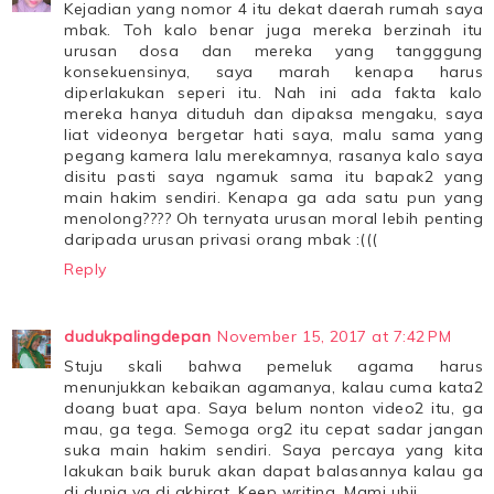
Kejadian yang nomor 4 itu dekat daerah rumah saya
mbak. Toh kalo benar juga mereka berzinah itu
urusan dosa dan mereka yang tangggung
konsekuensinya, saya marah kenapa harus
diperlakukan seperi itu. Nah ini ada fakta kalo
mereka hanya dituduh dan dipaksa mengaku, saya
liat videonya bergetar hati saya, malu sama yang
pegang kamera lalu merekamnya, rasanya kalo saya
disitu pasti saya ngamuk sama itu bapak2 yang
main hakim sendiri. Kenapa ga ada satu pun yang
menolong???? Oh ternyata urusan moral lebih penting
daripada urusan privasi orang mbak :(((
Reply
dudukpalingdepan
November 15, 2017 at 7:42 PM
Stuju skali bahwa pemeluk agama harus
menunjukkan kebaikan agamanya, kalau cuma kata2
doang buat apa. Saya belum nonton video2 itu, ga
mau, ga tega. Semoga org2 itu cepat sadar jangan
suka main hakim sendiri. Saya percaya yang kita
lakukan baik buruk akan dapat balasannya kalau ga
di dunia ya di akhirat. Keep writing. Mami ubii