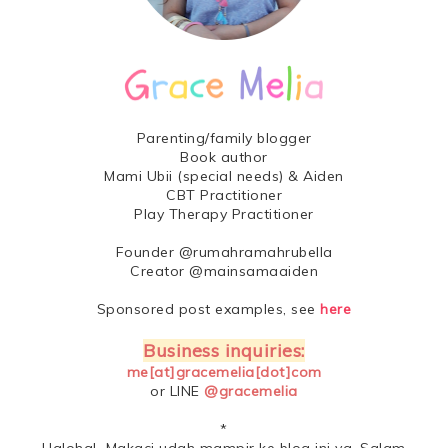
Parenting/family blogger
Book author
Mami Ubii (special needs) & Aiden
CBT Practitioner
Play Therapy Practitioner
Founder @rumahramahrubella
Creator @mainsamaaiden
Sponsored post examples, see
here
Business inquiries:
me[at]gracemelia[dot]com
or LINE
@gracemelia
*