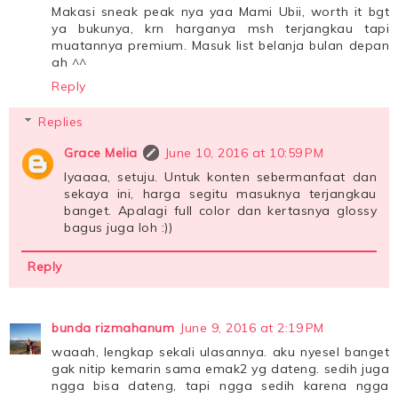
Makasi sneak peak nya yaa Mami Ubii, worth it bgt
ya bukunya, krn harganya msh terjangkau tapi
muatannya premium. Masuk list belanja bulan depan
ah ^^
Reply
Replies
Grace Melia
June 10, 2016 at 10:59 PM
Iyaaaa, setuju. Untuk konten sebermanfaat dan
sekaya ini, harga segitu masuknya terjangkau
banget. Apalagi full color dan kertasnya glossy
bagus juga loh :))
Reply
bunda rizmahanum
June 9, 2016 at 2:19 PM
waaah, lengkap sekali ulasannya. aku nyesel banget
gak nitip kemarin sama emak2 yg dateng. sedih juga
ngga bisa dateng, tapi ngga sedih karena ngga