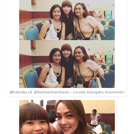
@haloibu.id, @karmenitaridwan - Lovely energetic mommies!