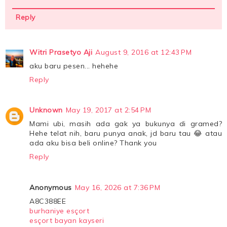
Reply
Witri Prasetyo Aji
August 9, 2016 at 12:43 PM
aku baru pesen... hehehe
Reply
Unknown
May 19, 2017 at 2:54 PM
Mami ubi, masih ada gak ya bukunya di gramed?
Hehe telat nih, baru punya anak, jd baru tau 😂 atau
ada aku bisa beli online? Thank you
Reply
Anonymous
May 16, 2026 at 7:36 PM
A8C388EE
burhaniye esçort
esçort bayan kayseri