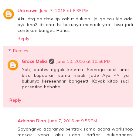
Unknown
June 7, 2016 at 8:35 PM
Aku dtg on time tp cabut duluan. Jd ga tau klo ada
byk tmn2 disana. Isi bukunya menarik yaa.. bisa jadi
contekan banget. Haha..
Reply
Replies
Grace Melia
June 10, 2016 at 10:56 PM
Yah, pantes nggak ketemu. Semoga next time
bisa kupdaran sama mbak Jade Ayu ^^ Iya
bukunya kereeennnn bangeett. Kayak kitab suci
parenting hahaha.
Reply
Adriana Dian
June 7, 2016 at 9:56 PM
Sayangnya acaranya bentrok sama acara workshop
masak yang aku udah daftar duluaaannn.