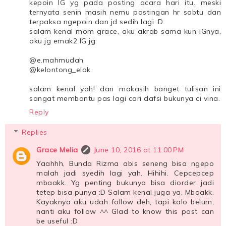
kepoin IG yg pada posting acara hari itu. meski
ternyata senin masih nemu postingan hr sabtu dan
terpaksa ngepoin dan jd sedih lagi :D
salam kenal mom grace, aku akrab sama kun IGnya,
aku jg emak2 IG jg:
@e.mahmudah
@kelontong_elok
salam kenal yah! dan makasih banget tulisan ini
sangat membantu pas lagi cari dafsi bukunya ci vina.
Reply
Replies
Grace Melia
June 10, 2016 at 11:00 PM
Yaahhh, Bunda Rizma abis seneng bisa ngepo
malah jadi syedih lagi yah. Hihihi. Cepcepcep
mbaakk. Yg penting bukunya bisa diorder jadi
tetep bisa punya :D Salam kenal juga ya, Mbaakk.
Kayaknya aku udah follow deh, tapi kalo belum,
nanti aku follow ^^ Glad to know this post can
be useful :D