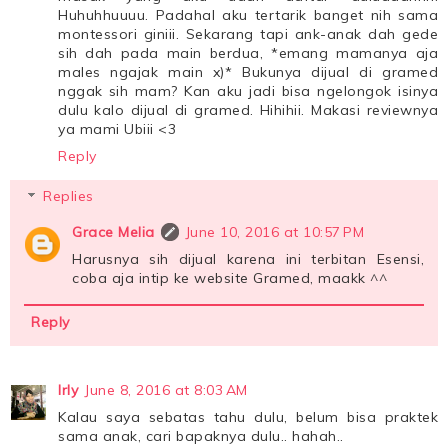
Huhuhhuuuu. Padahal aku tertarik banget nih sama
montessori giniii. Sekarang tapi ank-anak dah gede
sih dah pada main berdua, *emang mamanya aja
males ngajak main x)* Bukunya dijual di gramed
nggak sih mam? Kan aku jadi bisa ngelongok isinya
dulu kalo dijual di gramed. Hihihii. Makasi reviewnya
ya mami Ubiii <3
Reply
Replies
Grace Melia
June 10, 2016 at 10:57 PM
Harusnya sih dijual karena ini terbitan Esensi,
coba aja intip ke website Gramed, maakk ^^
Reply
Irly
June 8, 2016 at 8:03 AM
Kalau saya sebatas tahu dulu, belum bisa praktek
sama anak, cari bapaknya dulu.. hahah..