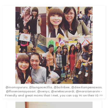
@momopururu, @bungacecillia, @bolinbee, @dewitampenawas,
@florencemayasari, @verryc, @wiekecunardi, @marsiamarvin -
Friendly and great moms that I met, you can say Hi on their IG ^^