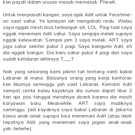
kan payah dalam urusan masak-memasak. Phewh.
Untuk menyiasati kangen, saya ajak Adit untuk Facetime-
an saat sahur. Ya lumayan lah mengobati rindu. Walau
saya nggak mesti bisa terbangun sih. LOL. Pagi tadi saya
nggak menemani Adit sahur. Saya sengaja melek supaya
nggak kelewatan. Sampai jam 3 saya melek. ART saya
juga sahur sekitar pukul 3 pagi. Saya bangunin Adit, eh
dia nggak bangun. Dia baru sahur pukul 4 pagi dan saya
sudah ketiduran akhirnya T___T
Nah yang sekarang kami pikirin tuh tentang nanti bakal
Lebaran di mana. Biasanya orang yang kerja kantoran
kan liburnya seminggu yah saat Lebaran. Kemarin Adit
sempat cerita kalau kayaknya dia cuman dapet libur 2
hari aja, pas tanggal merahnya doank karena dia masih
karyawan baru. Meanwhile, ART saya mudiknya
seminggu. Jadi kayaknya saya bakal Lebaran di Jakarta
bawa anak-anak supaya bisa menemani Adit (atau lebih
tepatnya Adit yang menemani saya jagain anak-anak
yah, hehehe).