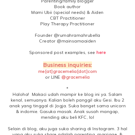
Parenting/family blogger
Book author
Mami Ubii (special needs) & Aiden
CBT Practitioner
Play Therapy Practitioner
Founder @rumahramahrubella
Creator @mainsamaaiden
Sponsored post examples, see
here
Business inquiries:
me[at]gracemelia[dot]com
or LINE
@gracemelia
*
Haloha! Makaci udah mampir ke blog ini ya. Salam
kenal, semuanya. Kalian boleh panggil aku Gesi. Ibu 2
anak yang tinggal di Jogja. Suka banget sama unicorn
& indomie. Gasuka masak. Anak susah mangap,
mending aku beli KFC, lol
Selain di blog, aku juga suka sharing di Instagram. 3 hal
yang aku suka share adalah parenting, marriage, &