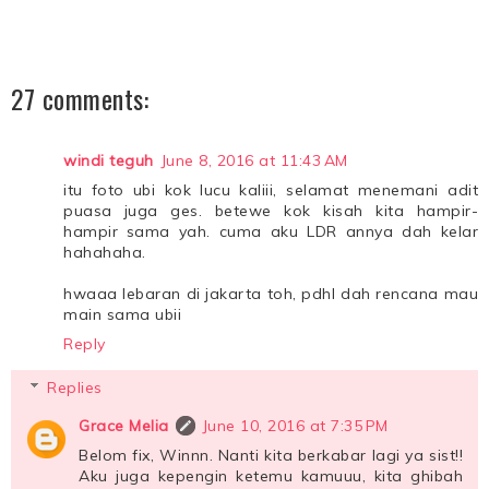
27 comments:
windi teguh
June 8, 2016 at 11:43 AM
itu foto ubi kok lucu kaliii, selamat menemani adit
puasa juga ges. betewe kok kisah kita hampir-
hampir sama yah. cuma aku LDR annya dah kelar
hahahaha.
hwaaa lebaran di jakarta toh, pdhl dah rencana mau
main sama ubii
Reply
Replies
Grace Melia
June 10, 2016 at 7:35 PM
Belom fix, Winnn. Nanti kita berkabar lagi ya sist!!
Aku juga kepengin ketemu kamuuu, kita ghibah