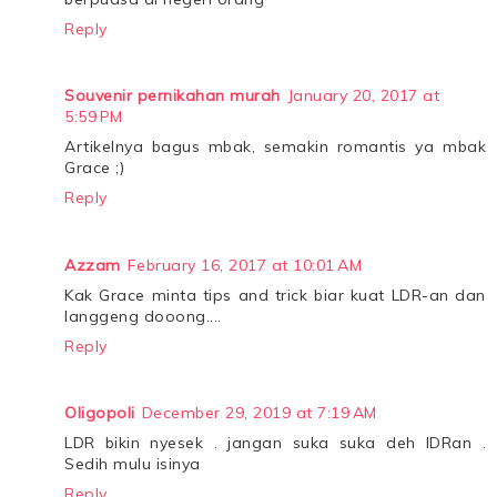
Reply
Souvenir pernikahan murah
January 20, 2017 at
5:59 PM
Artikelnya bagus mbak, semakin romantis ya mbak
Grace ;)
Reply
Azzam
February 16, 2017 at 10:01 AM
Kak Grace minta tips and trick biar kuat LDR-an dan
langgeng dooong....
Reply
Oligopoli
December 29, 2019 at 7:19 AM
LDR bikin nyesek . jangan suka suka deh lDRan .
Sedih mulu isinya
Reply