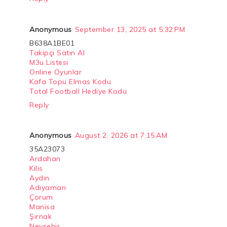
Anonymous
September 13, 2025 at 5:32 PM
B638A1BE01
Takipçi Satın Al
M3u Listesi
Online Oyunlar
Kafa Topu Elmas Kodu
Total Football Hediye Kodu
Reply
Anonymous
August 2, 2026 at 7:15 AM
35A23073
Ardahan
Kilis
Aydın
Adıyaman
Çorum
Manisa
Şırnak
Nevşehir