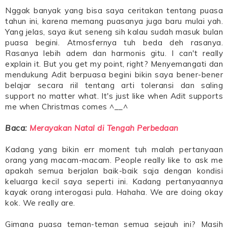
Nggak banyak yang bisa saya ceritakan tentang puasa
tahun ini, karena memang puasanya juga baru mulai yah.
Yang jelas, saya ikut seneng sih kalau sudah masuk bulan
puasa begini. Atmosfernya tuh beda deh rasanya.
Rasanya lebih adem dan harmonis gitu. I can't really
explain it. But you get my point, right? Menyemangati dan
mendukung Adit berpuasa begini bikin saya bener-bener
belajar secara riil tentang arti toleransi dan saling
support no matter what. It's just like when Adit supports
me when Christmas comes ^__^
Baca:
Merayakan Natal di Tengah Perbedaan
Kadang yang bikin err moment tuh malah pertanyaan
orang yang macam-macam. People really like to ask me
apakah semua berjalan baik-baik saja dengan kondisi
keluarga kecil saya seperti ini. Kadang pertanyaannya
kayak orang interogasi pula. Hahaha. We are doing okay
kok. We really are.
Gimana puasa teman-teman semua sejauh ini? Masih