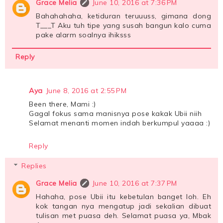
Grace Melia
June 10, 2016 at 7:36 PM
Bahahahaha, ketiduran teruuuss, gimana dong
T___T Aku tuh tipe yang susah bangun kalo cuma
pake alarm soalnya ihiksss
Reply
Aya
June 8, 2016 at 2:55 PM
Been there, Mami :)
Gagal fokus sama manisnya pose kakak Ubii niih
Selamat menanti momen indah berkumpul yaaaa :)
Reply
Replies
Grace Melia
June 10, 2016 at 7:37 PM
Hahaha, pose Ubii itu kebetulan banget loh. Eh
kok tangan nya mengatup jadi sekalian dibuat
tulisan met puasa deh. Selamat puasa ya, Mbak