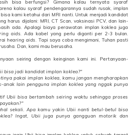
sih bisa berfungsi? Gimana kalau ternyata syaraf
rena kalau syaraf pendengarannya sudah rusak, implan
 bisa kami ketahui dari MRI nanti. Untuk menjadi kandidat
ng harus dijalani: MRI, CT Scan, vaksinasi PCV, dan lain-
 masih ada. Apalagi biaya perawatan implan koklea juga
ring aids
. Ada kabel yang perlu diganti per 2-3 bulan.
rai
hearing aids
. Tapi saya coba mengimani, Tuhan pasti
erusaha. Dan, kami mau berusaha.
yaan seiring dengan keinginan kami ini. Pertanyaan-
 bisa jadi kandidat implan koklea?"
ntinya pakai implan koklea, kamu jangan mengharapkan
-anak lain pengguna implan koklea yang nggak punya
f Ubii bisa bertambah seiring waktu sehingga proses
upayakan?"
al sekali. Apa kamu yakin Ubii nanti betul-betul bisa
klea? Ingat, Ubii juga punya gangguan motorik dan
aya ingin Ubii bisa implan koklea untuk sebuah target