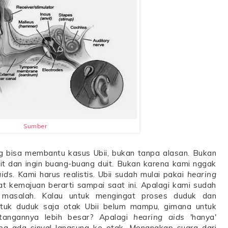
Sumber
g bisa membantu kasus Ubii, bukan tanpa alasan. Bukan
t dan ingin buang-buang duit. Bukan karena kami nggak
aids
. Kami harus realistis. Ubii sudah mulai pakai
hearing
at kemajuan berarti sampai saat ini. Apalagi kami sudah
a masalah. Kalau untuk mengingat proses duduk dan
tuk duduk saja otak Ubii belum mampu, gimana untuk
tangannya lebih besar? Apalagi
hearing aids
'hanya'
a ada sinyal langsung ke otak. Menangkap suara dari