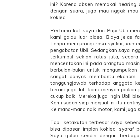
ini? Karena absen memakai
hearing 
dengan suara, juga mau nggak mau be
koklea.
Pertama kali saya dan Papi Ubii mer
kami galau luar biasa. Biaya jelas f
Tanpa mengurangi rasa syukur,
inco
pengobatan Ubii. Sedangkan saya, ng
terkumpul sekian ratus juta, secara
menceritakan ini pada orangtua masin
berbulan-bulan untuk mengumpulkan 
sangat banyak membantu ekonomi ka
tanggungjawab terhadap anggota kelu
berani juga lah kami menyampaikan p
cukup baik. Mereka juga ingin Ubii b
Kami sudah siap menjual ini-itu nanti
Ke mana-mana naik motor, kami juga sia
Tapi, ketakutan terbesar saya sebena
bisa dipasan implan koklea, syaraf 
Saya galau sendiri dengan berbaga