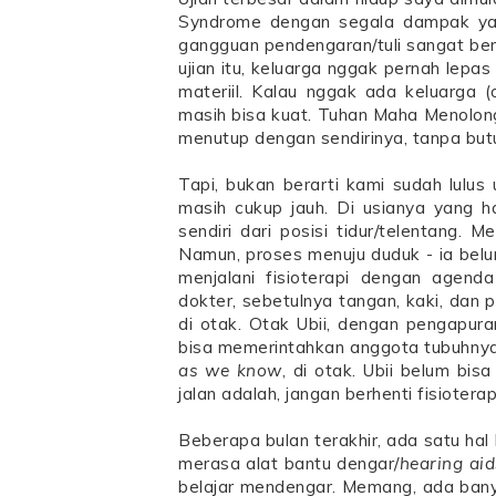
Syndrome dengan segala dampak yang
gangguan pendengaran/tuli sangat ber
ujian itu, keluarga nggak pernah lepa
materiil. Kalau nggak ada keluarga (
masih bisa kuat. Tuhan Maha Menolon
menutup dengan sendirinya, tanpa bu
Tapi, bukan berarti kami sudah lulus u
masih cukup jauh. Di usianya yang h
sendiri dari posisi tidur/telentang.
Namun, proses menuju duduk - ia belum
menjalani fisioterapi dengan agend
dokter, sebetulnya tangan, kaki, dan
di otak. Otak Ubii, dengan pengapur
bisa memerintahkan anggota tubuhnya
as we know
, di otak. Ubii belum bi
jalan adalah, jangan berhenti fisioterap
Beberapa bulan terakhir, ada satu hal
merasa alat bantu dengar/
hearing aid
belajar mendengar. Memang, ada bany