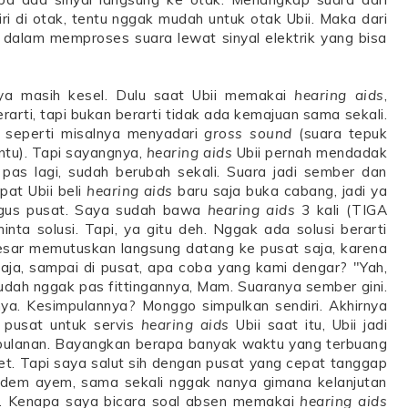
i di otak, tentu nggak mudah untuk otak Ubii. Maka dari
ntu dalam memproses suara lewat sinyal elektrik yang bisa
nya masih kesel. Dulu saat Ubii memakai
hearing aids
,
rti, tapi bukan berarti tidak ada kemajuan sama sekali.
l, seperti misalnya menyadari
gross sound
(suara tepuk
ntu). Tapi sayangnya,
hearing aids
Ubii pernah mendadak
 pas lagi, sudah berubah sekali. Suara jadi sember dan
at Ubii beli
hearing aids
baru saja buka cabang, jadi ya
agus pusat. Saya sudah bawa
hearing aids
3 kali (TIGA
nta solusi. Tapi, ya gitu deh. Nggak ada solusi berarti
esar memutuskan langsung datang ke pusat saja, karena
ja, sampai di pusat, apa coba yang kami dengar? "Yah,
 udah nggak pas fittingannya, Mam. Suaranya sember gini.
nya. Kesimpulannya? Monggo simpulkan sendiri. Akhirnya
 pusat untuk servis
hearing aids
Ubii saat itu, Ubii jadi
bulanan. Bayangkan berapa banyak waktu yang terbuang
t. Tapi saya salut sih dengan pusat yang cepat tanggap
dem ayem, sama sekali nggak nanya gimana kelanjutan
f. Kenapa saya bicara soal absen memakai
hearing aids