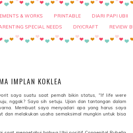
VEMENTS & WORKS
PRINTABLE
DIARI PAPI UBII
ARENTING SPECIAL NEEDS
DIY/CRAFT
REVIEW B
MA IMPLAN KOKLEA
orit saya suatu saat pernah bikin status,
"If life were
uju, nggak? Saya sih setuju. Ujian dan tantangan dalam
warna. Membuat saya menyadari apa yang harus saya
but dan melakukan usaha semaksimal mungkin untuk bisa
ai saat mengetahui bahwa Ubii positif Congenital Rubella