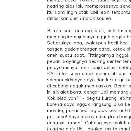
hearing aids
lalu memprosesnya sendir
itu, kami ingin otak Ubii lebih terba
dihasilkan oleh
implan koklea
.
Bicara soal
hearing aids
, duh rasa
memang kemajuannya nggak begitu bera
Sebetulnya ada, walaupun kecil-keci
tangan, gedombrengan panci, ketok pi
aneh suatu saat. Fittingannya nggak
pecah. Sayangnya
hearing center
temp
pelayanannya tentu saja belum seb
KALI!) ke sana untuk mengeluh dan mi
sampai akhirnya saya dan keluarga b
di cabang nggak memuaskan. Benar sa
ini sih alat bantu dengar Ubii memang
Kok bisa yah?" - begitu kurang lebih
karena saya nggak langsung bisa ke
mandeg pakai
hearing aids
sekitar 6 
percuma! Saya merasa dirugikan bange
dan minta maaf. Cabang nya malah a
hearing aids
Ubii, apalagi minta maa