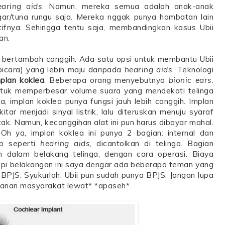
earing aids
. Namun, mereka semua adalah anak-anak
r/tuna rungu saja. Mereka nggak punya hambatan lain
itifnya. Sehingga tentu saja, membandingkan kasus Ubii
an.
 bertambah canggih. Ada satu opsi untuk membantu Ubii
bicara) yang lebih maju daripada
hearing aids
. Teknologi
mplan koklea
. Beberapa orang menyebutnya
bionic ears
.
ntuk memperbesar volume suara yang mendekati telinga
, implan koklea punya fungsi jauh lebih canggih. Implan
r menjadi sinyal listrik, lalu diteruskan menuju syaraf
tak. Namun, kecanggihan alat ini pun harus dibayar mahal.
Oh ya, implan koklea ini punya 2 bagian: internal dan
ip seperti
hearing aids
, dicantolkan di telinga. Bagian
n dalam belakang telinga, dengan cara operasi. Biaya
. Tapi belakangan ini saya dengar ada beberapa teman yang
 BPJS. Syukurlah, Ubii pun sudah punya BPJS. Jangan lupa
layanan masyarakat lewat* *apaseh*