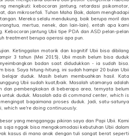
 mengikuti: kebocoran jantung, retardasi psikomotor,
at, dan mikrosefali. Tuhan Maha Baik, dalam menghadapi
s tangan. Mereka selalu mendukung, baik berupa moril dan
orangtua, mertua, nenek, dan lain-lain), entah apa kami
g. Kebocoran jantung Ubii tipe PDA dan ASD pelan-pelan
tuh
treatment
berupa operasi apa pun.
jian. Ketinggalan motorik dan kognitif Ubii bisa dibilang
ampir 3 tahun (Mei 2015), Ubii masih belum bisa duduk
 Menyeimbangkan badan saat didudukkan - ia sudah bisa.
 bisa. Saya hitung-hitung, ini sudah hampir 20 bulan Ubii
a belajar duduk. Masih belum membuahkan hasil. Kata
 punggung Ubii sudah kuat/baik. Masalah utamanya adalah
an dan pembengkakan di beberapa area, ternyata belum
 untuk duduk. Masalah ada di
command center, which is
sa mengingat bagaimana proses duduk. Jadi, satu-satunya
i,
which we're doing continuously.
 besar yang mengganggu pikiran saya dan Papi Ubii. Kami
s
saja nggak bisa mengakomodasi kebutuhan Ubii dalam
ak kasus di mana anak dengan tuli sangat berat seperti