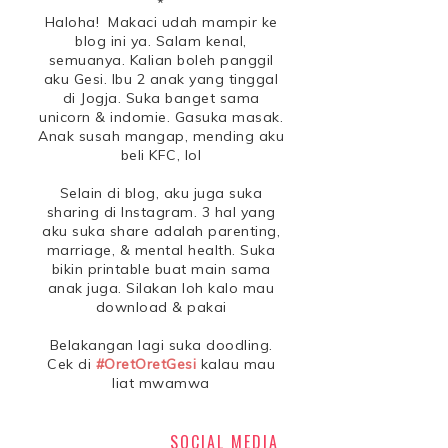
*
Haloha! Makaci udah mampir ke
blog ini ya. Salam kenal,
semuanya. Kalian boleh panggil
aku Gesi. Ibu 2 anak yang tinggal
di Jogja. Suka banget sama
unicorn & indomie. Gasuka masak.
Anak susah mangap, mending aku
beli KFC, lol
Selain di blog, aku juga suka
sharing di Instagram. 3 hal yang
aku suka share adalah parenting,
marriage, & mental health. Suka
bikin printable buat main sama
anak juga. Silakan loh kalo mau
download & pakai
Belakangan lagi suka doodling.
Cek di
#OretOretGesi
kalau mau
liat mwamwa
SOCIAL MEDIA