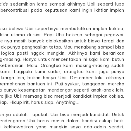
aids
sedemikian lama sampai akhirnya Ubii seperti lupa
rkontribusi pada keputusan kami ingin ikhtiar implan
asa bahwa Ubii sepertinya membutuhkan implan koklea,
aktor utama di sini. Papi Ubii bekerja sebagai pegawai.
me
nya masih banyak dialokasikan untuk biaya terapi dan
gak punya penghasilan tetap. Mau menabung sampai bisa
 logika pasti nggak mungkin. Akhirnya kami beranikan
g-masing. Hanya untuk menceritakan ini saja, kami butuh
keberanian. Malu. Orangtua kami masing-masing sudah
mi. Lagipula kami sadar, orangtua kami juga punya
arga lain, bukan hanya Ubii. Desember lalu, akhirnya
ermohonan bantuan ini. Puji syukur, tanggapan mereka
isa punya kesempatan mendengar seperti anak-anak lain.
nya jika Ubii memang bisa menjadi kandidat implan koklea.
p. Hidup irit, harus siap.
Anything...
rnya adalah... apakah Ubii bisa menjadi kandidat. Untuk
pendengaran Ubii harus masih dalam kondisi cukup baik.
i kekhawatiran yang mungkin saya ada-adain sendiri.