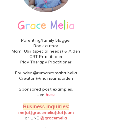
Parenting/family blogger
Book author
Mami Ubii (special needs) & Aiden
CBT Practitioner
Play Therapy Practitioner
Founder @rumahramahrubella
Creator @mainsamaaiden
Sponsored post examples,
see
here
Business inquiries:
me[at]gracemelia[dot]com
or LINE
@gracemelia