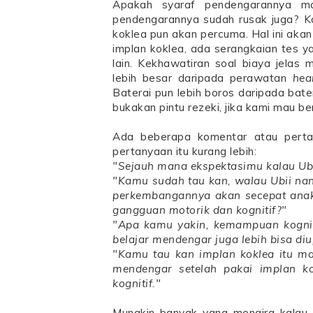
Apakah syaraf pendengarannya ma
pendengarannya sudah rusak juga? Ka
koklea pun akan percuma. Hal ini akan
implan koklea, ada serangkaian tes ya
lain. Kekhawatiran soal biaya jelas
lebih besar daripada perawatan
hea
Baterai pun lebih boros daripada bate
bukakan pintu rezeki, jika kami mau b
Ada beberapa komentar atau pertan
pertanyaan itu kurang lebih:
"Sejauh mana ekspektasimu kalau Ubii
"Kamu sudah tau kan, walau Ubii na
perkembangannya akan secepat anak
gangguan motorik dan kognitif?"
"Apa kamu yakin, kemampuan kogniti
belajar mendengar juga lebih bisa di
"Kamu tau kan implan koklea itu mah
mendengar setelah pakai implan ko
kognitif."
Mungkin banyak yang mengira kalau s