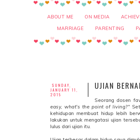
ABOUT ME
ON MEDIA
ACHIE
MARRIAGE
PARENTING
P
UJIAN BERNA
SUNDAY,
JANUARY 11,
2015
Seorang dosen fav
easy, what's the point of living?"
Set
kehidupan membuat hidup lebih ber
lakukan untuk mengatasi ujian terse
lulus dari ujian itu.
Ujian terbesar dalam hidup saya dimul