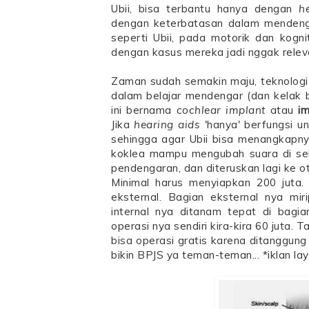
Ubii, bisa terbantu hanya dengan
h
dengan keterbatasan dalam mendenga
seperti Ubii, pada motorik dan kogn
dengan kasus mereka jadi nggak relev
Zaman sudah semakin maju, teknologi
dalam belajar mendengar (dan kelak 
ini bernama
cochlear implant
atau
i
Jika
hearing aids
'hanya' berfungsi u
sehingga agar Ubii bisa menangkapnya
koklea mampu mengubah suara di sekita
pendengaran, dan diteruskan lagi ke o
Minimal harus menyiapkan 200 juta. 
eksternal. Bagian eksternal nya mir
internal nya ditanam tepat di bagia
operasi nya sendiri kira-kira 60 juta
bisa operasi gratis karena ditanggung
bikin BPJS ya teman-teman... *iklan 