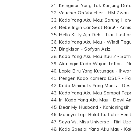
Keinginan Yang Tak Kunjung Data
Voucher Oh Voucher - HM Zwan.
Kado Yang Aku Mau: Sarung Hand
Bebe Ingin Car Seat Baru! - Annis
Hello Kitty Aja Deh - Tian Lustia
Kado Yang Aku Mau - Windi Tegu
Bingkisan - Sofyan Aziz.
Kado Yang Aku Mau Ituu..? - Sofh
Aku Ingin Kado Wajan Teflon - Nin
Lapie Biru Yang Kutunggu - Ihwan
Pengen Kado Kamera DSLR - Fatt
Kado Minimalis Yang Manis - Dess
Kado Yang Aku Mau Sampai Tepa
Ini Kado Yang Aku Mau - Dewi A
Dear My Husband - Kanianingsih.
Maunya Topi Bulat Itu Loh - Fenit
Saya Vs. Miss Universe - Rini Uz
Kado Spesial Yang Aku Mau - Kak