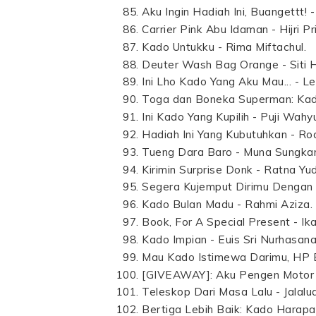
Aku Ingin Hadiah Ini, Buangettt! 
Carrier Pink Abu Idaman - Hijri Pr
Kado Untukku - Rima Miftachul.
Deuter Wash Bag Orange - Siti H
Ini Lho Kado Yang Aku Mau... - L
Toga dan Boneka Superman: Kado 
Ini Kado Yang Kupilih - Puji Wahy
Hadiah Ini Yang Kubutuhkan - R
Tueng Dara Baro - Muna Sungkar
Kirimin Surprise Donk - Ratna Yu
Segera Kujemput Dirimu Dengan C
Kado Bulan Madu - Rahmi Aziza.
Book, For A Special Present - Ik
Kado Impian - Euis Sri Nurhasana
Mau Kado Istimewa Darimu, HP B
[GIVEAWAY]: Aku Pengen Motor -
Teleskop Dari Masa Lalu - Jalalud
Bertiga Lebih Baik: Kado Harapan