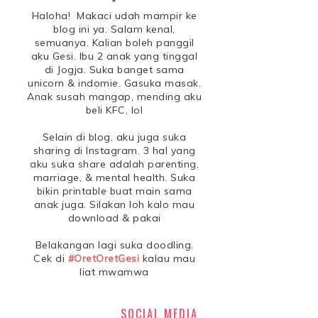
*
Haloha! Makaci udah mampir ke
blog ini ya. Salam kenal,
semuanya. Kalian boleh panggil
aku Gesi. Ibu 2 anak yang tinggal
di Jogja. Suka banget sama
unicorn & indomie. Gasuka masak.
Anak susah mangap, mending aku
beli KFC, lol
Selain di blog, aku juga suka
sharing di Instagram. 3 hal yang
aku suka share adalah parenting,
marriage, & mental health. Suka
bikin printable buat main sama
anak juga. Silakan loh kalo mau
download & pakai
Belakangan lagi suka doodling.
Cek di
#OretOretGesi
kalau mau
liat mwamwa
SOCIAL MEDIA