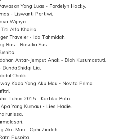
awasan Yang Luas - Fardelyn Hacky.
as - Liswanti Pertiwi.
ova Wijaya.
ti Alfa Khairia.
er Traveler - Ida Tahmidah.
g Ras - Rosalia Sus.
usnita.
ahan Antar-Jemput Anak - Diah Kusumastuti.
- BundaShidqi Lia.
bdul Cholik.
away Kado Yang Aku Mau - Novita Prima.
itri.
ir Tahun 2015 - Kartika Putri.
, Apa Yang Kumau) - Lies Hadie.
hairunissa.
urmalasari.
g Aku Mau - Ophi Ziadah.
atri Puspita.