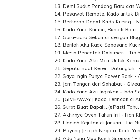
Demi Sudut Pandang Baru dan W
Pesawat Remote, Kado untuk Dim
Berharap Dapat Kado Kucing - N
Kado Yang Kumau, Rumah Baru - Ti
Gara-Gara Sekamar dengan Blogg
Berilah Aku Kado Sepasang Kucin
Mesin Pencetak Dokumen - Tia Y
Kado Yang Aku Mau, Untuk Kemud
Sepatu Boot Keren, Datanglah..! 
Saya Ingin Punya Power Bank - A
Jam Tangan dari Sahabat - Give
Kado Yang Aku Inginkan - Inda Saf
[GIVEAWAY] Kado Terindah di Akh
Surat Buat Bapak...(#Pasti Tahu
Akhirnya Oven Tahun Ini! - Fian K
Hadiah Kejutan di Januari - Lia N
Payung Jelajah Negara: Kado Yan
Ada Yang Mau Kasih Sponsor? - R