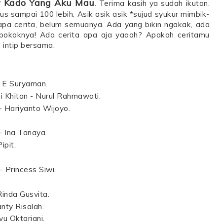
 Kado Yang Aku Mau
. Terima kasih ya sudah ikutan.
 sampai 100 lebih. Asik asik asik *sujud syukur mimbik-
rapa cerita, belum semuanya. Ada yang bikin ngakak, ada
 pokoknya! Ada cerita apa aja yaaah? Apakah ceritamu
ta intip bersama.
. E Suryaman.
i Khitan - Nurul Rahmawati.
 Hariyanto Wijoyo.
 Ina Tanaya.
ipit.
- Princess Siwi.
Rinda Gusvita.
nty Risalah.
yu Oktariani.