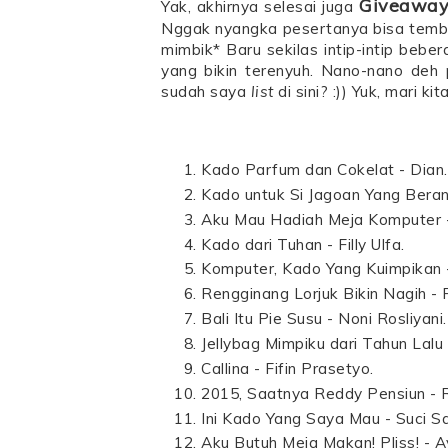
Giveaway
Yak, akhirnya selesai juga
Nggak nyangka pesertanya bisa tembus
mimbik* Baru sekilas intip-intip bebe
yang bikin terenyuh. Nano-nano deh
sudah saya
list
di sini? :)) Yuk, mari ki
Kado Parfum dan Cokelat - Dian
Kado untuk Si Jagoan Yang Beran
Aku Mau Hadiah Meja Komputer -
Kado dari Tuhan - Filly Ulfa.
Komputer, Kado Yang Kuimpikan -
Rengginang Lorjuk Bikin Nagih - P
Bali Itu Pie Susu - Noni Rosliyani.
Jellybag Mimpiku dari Tahun Lalu 
Callina - Fifin Prasetyo.
2015, Saatnya Reddy Pensiun - 
Ini Kado Yang Saya Mau - Suci Sa
Aku Butuh Meja Makan! Pliss! - A