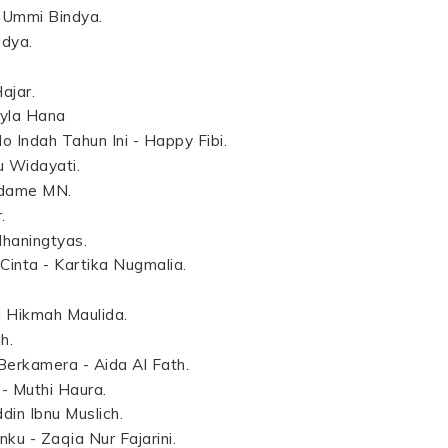
- Ummi Bindya.
idya.
ajar.
eyla Hana
Indah Tahun Ini - Happy Fibi.
u Widayati.
odame MN.
.
dhaningtyas.
inta - Kartika Nugmalia.
a Hikmah Maulida.
h.
erkamera - Aida Al Fath.
 Muthi Haura.
din Ibnu Muslich.
ku - Zaqia Nur Fajarini.