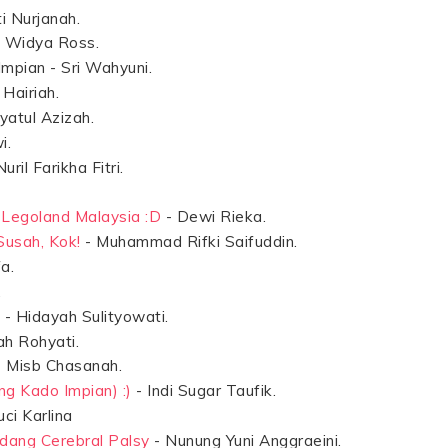
i Nurjanah.
- Widya Ross.
mpian - Sri Wahyuni.
Hairiah.
yatul Azizah.
i.
uril Farikha Fitri.
Legoland Malaysia :D
- Dewi Rieka.
 Susah, Kok!
- Muhammad Rifki Saifuddin.
fa.
.
- Hidayah Sulityowati.
ah Rohyati.
 Misb Chasanah.
ng Kado Impian) :)
- Indi Sugar Taufik.
uci Karlina
dang Cerebral Palsy
- Nunung Yuni Anggraeini.