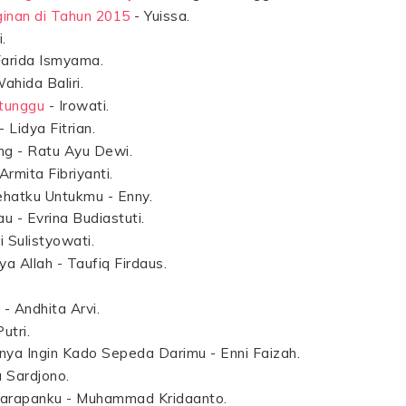
ginan di Tahun 2015
- Yuissa.
.
Farida Ismyama.
ahida Baliri.
tunggu
- Irowati.
Lidya Fitrian.
g - Ratu Ayu Dewi.
Armita Fibriyanti.
ehatku Untukmu - Enny.
 - Evrina Budiastuti.
 Sulistyowati.
a Allah - Taufiq Firdaus.
.
- Andhita Arvi.
utri.
nya Ingin Kado Sepeda Darimu - Enni Faizah.
 Sardjono.
Harapanku
- Muhammad Kridaanto.