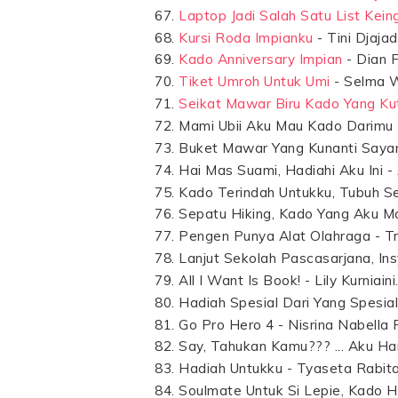
Laptop Jadi Salah Satu List Kein
Kursi Roda Impianku
- Tini Djajadi
Kado Anniversary Impian
- Dian 
Tiket Umroh Untuk Umi
- Selma W
Seikat Mawar Biru Kado Yang Ku
Mami Ubii Aku Mau Kado Darimu - 
Buket Mawar Yang Kunanti Sayan
Hai Mas Suami, Hadiahi Aku Ini - 
Kado Terindah Untukku, Tubuh S
Sepatu Hiking, Kado Yang Aku Mau
Pengen Punya Alat Olahraga - Tri
Lanjut Sekolah Pascasarjana, Insy
All I Want Is Book! - Lily Kurniaini
Hadiah Spesial Dari Yang Spesial 
Go Pro Hero 4 - Nisrina Nabella P
Say, Tahukan Kamu??? ... Aku Ha
Hadiah Untukku - Tyaseta Rabita
Soulmate Untuk Si Lepie, Kado 