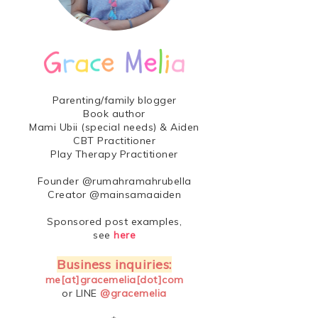
Parenting/family blogger
Book author
Mami Ubii (special needs) & Aiden
CBT Practitioner
Play Therapy Practitioner
Founder @rumahramahrubella
Creator @mainsamaaiden
Sponsored post examples,
see
here
Business inquiries:
me[at]gracemelia[dot]com
or LINE
@gracemelia