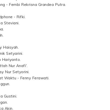
ng - Fembi Rekrisna Grandea Putra.
phone - Rifki.
a Steviani.
na.
h.
y Haisyah.
ik Setyarini.
 Hariyanto.
ah Nur Anafi'.
y Nur Setyorini.
t Waktu - Fenny Ferawati.
nggun.
a Gustini.
egan.
a Akin.