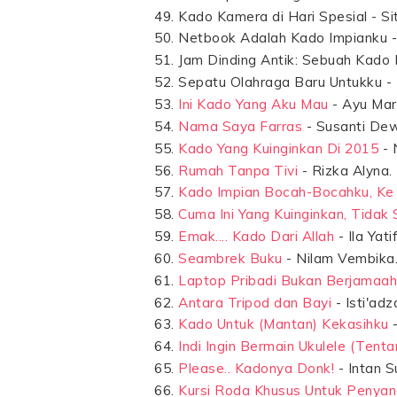
Kado Kamera di Hari Spesial - Sit
Netbook Adalah Kado Impianku 
Jam Dinding Antik: Sebuah Kado I
Sepatu Olahraga Baru Untukku - 
Ini Kado Yang Aku Mau
- Ayu Mar
Nama Saya Farras
- Susanti Dew
Kado Yang Kuinginkan Di 2015
- N
Rumah Tanpa Tivi
- Rizka Alyna.
Kado Impian Bocah-Bocahku, Ke 
Cuma Ini Yang Kuinginkan, Tidak
Emak.... Kado Dari Allah
- Ila Yati
Seambrek Buku
- Nilam Vembika
Laptop Pribadi Bukan Berjamaah
Antara Tripod dan Bayi
- Isti'adz
Kado Untuk (Mantan) Kekasihku
-
Indi Ingin Bermain Ukulele (Tenta
Please.. Kadonya Donk!
- Intan S
Kursi Roda Khusus Untuk Penyan