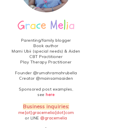
Parenting/family blogger
Book author
Mami Ubii (special needs) & Aiden
CBT Practitioner
Play Therapy Practitioner
Founder @rumahramahrubella
Creator @mainsamaaiden
Sponsored post examples,
see
here
Business inquiries:
me[at]gracemelia[dot]com
or LINE
@gracemelia