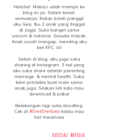
*
Haloha! Makaci udah mampir ke
blog ini ya. Salam kenal,
semuanya. Kalian boleh panggil
aku Gesi. Ibu 2 anak yang tinggal
di Jogja. Suka banget sama
unicorn & indomie. Gasuka masak.
Anak susah mangap, mending aku
beli KFC, lol
Selain di blog, aku juga suka
sharing di Instagram. 3 hal yang
aku suka share adalah parenting,
marriage, & mental health. Suka
bikin printable buat main sama
anak juga. Silakan loh kalo mau
download & pakai
Belakangan lagi suka doodling.
Cek di
#OretOretGesi
kalau mau
liat mwamwa
SOCIAL MEDIA