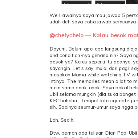
Well, awalnya saya mau jawab 5 perta
udah deh saya coba jawab semuanya 
@chelychelo — Kalau besok mati
Dayum. Belum apa-apa langsung diajar
and condition-nya gimana nih? Saya n
besok ya? Kalau seperti itu adanya,
sayangin. Let’s say, mulai dari pagi:
masakan Mama while watching TV with 
intinya. The memories mean a lot to m
main sama anak-anak. Saya bakal beli
Ubii selama mungkin (dia suka banget
KFC hahaha… tempat kita ngedate per
sih. Soalnya seumur-umur saya ngga pe
Lah. Sedih.
Btw, pernah ada tulisan Diari Papi Ubi