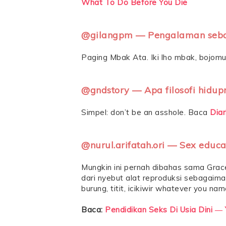
What To Do Before You Die
@gilangpm — Pengalaman sebagai
Paging Mbak Ata. Iki lho mbak, bojom
@gndstory — Apa filosofi hidu
Simpel: don’t be an asshole. Baca
Diar
@nurul.arifatah.ori — Sex educa
Mungkin ini pernah dibahas sama Grace
dari nyebut alat reproduksi sebagaima
burung, titit, icikiwir whatever you na
Baca:
Pendidikan Seks Di Usia Dini ―