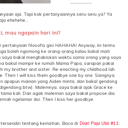
nyaan aja. Tapi kok pertanyaannya seru-seru ya? Ya
aja ehehehe…
, mau ngapain hari ini?
 pertanyaan filosofis gini HAHAHA! Anyway, ini terms
gga boleh ngomong ke orang-orang kalau bakal mati
 ya saya bakal menghabiskan waktu sama orang yang saya
 saya bakal mampir ke rumah Mama Papa, sarapan pakai
my brother and sister. Re-enacting my childhood lah
e. Then I will kiss them goodbye one by one. Siangnya,
in apapun mainan yang Aiden minta, dan bakal gendong
 digendong btw). Malemnya, saya bakal ajak Grace ke
tama kali. Dan agak maleman saya bakal propose dia
rnah ngelamar doi. Then I kiss her goodbye.
i tersendiri tentang kematian. Baca di
Diari Papi Ubii #11: