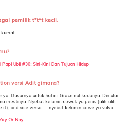
 pemilik t*t*t kecil.
u kumat.
pmu?
i Papi Ubii #36: Sini-Kini Dan Tujuan Hidup
tion versi Adit gimana?
 ya. Dasarnya untuk hal ini, Grace nahkodanya. Dimulai
na mestinya. Nyebut kelamin cowok ya penis (alih-alih
me it), and vice versa — nyebut kelamin cewe ya vulva.
 Yay Or Nay