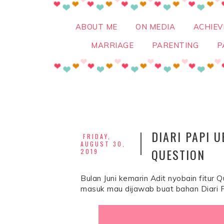
ABOUT ME
ON MEDIA
ACHIE
MARRIAGE
PARENTING
P
DIARI PAPI 
FRIDAY,
AUGUST 30,
QUESTION
2019
Bulan Juni kemarin Adit nyobain fitur
masuk mau dijawab buat bahan Diari Pap