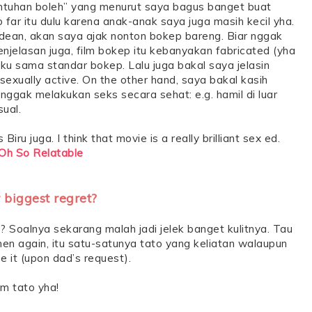
sentuhan boleh” yang menurut saya bagus banget buat
far itu dulu karena anak-anak saya juga masih kecil yha.
ean, akan saya ajak nonton bokep bareng. Biar nggak
jelasan juga, film bokep itu kebanyakan fabricated (yha
aku sama standar bokep. Lalu juga bakal saya jelasin
xually active. On the other hand, saya bakal kasih
nggak melakukan seks secara sehat: e.g. hamil di luar
ual.
iru juga. I think that movie is a really brilliant sex ed.
 Oh So Relatable
 biggest regret?
Soalnya sekarang malah jadi jelek banget kulitnya. Tau
hen again, itu satu-satunya tato yang keliatan walaupun
e it (upon dad’s request).
m tato yha!