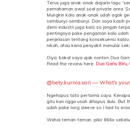
Terus juga anak-anak diajarin lagu “
pemahaman awal soal private area. So 
Mungkin kalo anak-anak udah agak ged
sembunyi-sembunyi. Dan saya kasih pen
demi industri juga kan) so jangan terp
pentingnya pake pengaman kalo udah se
penjelasan tentang konsekuensi kalau 
nikah, atau kena penyakit menular seks
Oiya, bakal saya ajak nonton Dua Garis B
Read the review here:
Dua Garis Biru,
@bety.kurnia.sari — What’s your
Ngehapus tato pertama saya. Kenapa? 
gitu kan ngga usah dihapus dulu. But t
udah pake long sleeve so I had to eras
Wahai teman-teman, pikir 666x sebelu