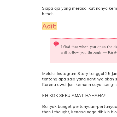
Siapa aja yang merasa ikut nanya kema
heheh.
Adit:
I find that when you open the d
will follow you through — Kirst
Melalui Instagram Story tanggal 25 J
tentang apa saja yang nantinya akan sa
Karena awal Juni kemarin saya iseng-is
EH KOK SERU AMAT HAHAHA!!
Banyak banget pertanyaan-pertanyaan 
then I thought, kenapa ngga dibikin bl