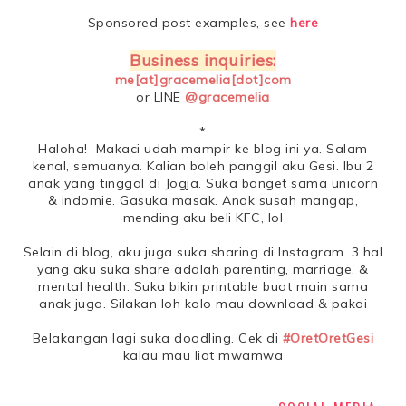
Sponsored post examples, see
here
Business inquiries:
me[at]gracemelia[dot]com
or LINE
@gracemelia
*
Haloha! Makaci udah mampir ke blog ini ya. Salam
kenal, semuanya. Kalian boleh panggil aku Gesi. Ibu 2
anak yang tinggal di Jogja. Suka banget sama unicorn
& indomie. Gasuka masak. Anak susah mangap,
mending aku beli KFC, lol
Selain di blog, aku juga suka sharing di Instagram. 3 hal
yang aku suka share adalah parenting, marriage, &
mental health. Suka bikin printable buat main sama
anak juga. Silakan loh kalo mau download & pakai
Belakangan lagi suka doodling. Cek di
#OretOretGesi
kalau mau liat mwamwa