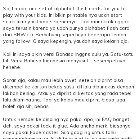
So, I made one set of alphabet flash cards for you to
play with your kids. Ini bikin printable nya udah start
sejak lumayan lama sebenernya. Tapi mangkrak nggak
saya terusin karena ya udah punya alphabet flash card
dari BBW itu. Berhubung sepertinya beberapa teman
yang follow IG saya kepengin, yaudah saya kelarin aja.
Kali ini saya bikin versi Bahasa Inggris dulu ya. Satu-satu
lol. Versi Bahasa Indonesia menyusul ... sesempetnya
hehehe.
Saran aja, kalau mau lebih awet, setelah diprint bisa
ditempel ke karton bekas susu, dll lalu dibungkus dengan
lakban bening. Atau ya diprint di kertas yang rada tebel
lalu dilaminating. Tapi ya kalau mau diprint biasa juga
boleh aja sih, bebas.
Untuk nempel ke dinding nya pakai apa, ini FAQ banget
deh, saya pakai tack-it glue. Ada aneka merk, biasanya
saya pakai Fabercastell. Sila googling untuk tahu
penampakannya ya. Ini di toko alat tulis yang rada gede