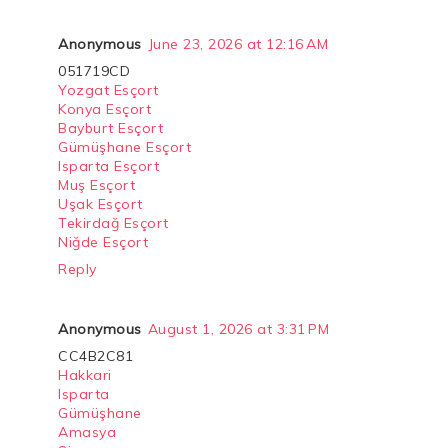
Anonymous
June 23, 2026 at 12:16 AM
051719CD
Yozgat Esçort
Konya Esçort
Bayburt Esçort
Gümüşhane Esçort
Isparta Esçort
Muş Esçort
Uşak Esçort
Tekirdağ Esçort
Niğde Esçort
Reply
Anonymous
August 1, 2026 at 3:31 PM
CC4B2C81
Hakkari
Isparta
Gümüşhane
Amasya