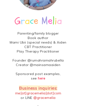
Parenting/family blogger
Book author
Mami Ubii (special needs) & Aiden
CBT Practitioner
Play Therapy Practitioner
Founder @rumahramahrubella
Creator @mainsamaaiden
Sponsored post examples,
see
here
Business inquiries:
me[at]gracemelia[dot]com
or LINE
@gracemelia