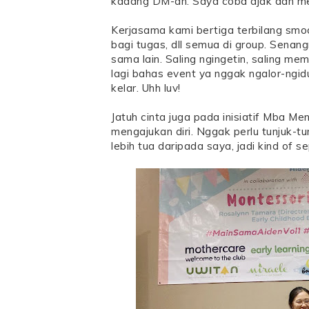
kadang DM-an. Saya coba ajak dan m
Kerjasama kami bertiga terbilang smo
bagi tugas, dll semua di group. Senan
sama lain. Saling ngingetin, saling mema
lagi bahas event ya nggak ngalor-ngid
kelar. Uhh luv!
Jatuh cinta juga pada inisiatif Mba Me
mengajukan diri. Nggak perlu tunjuk-t
lebih tua daripada saya, jadi kind of 