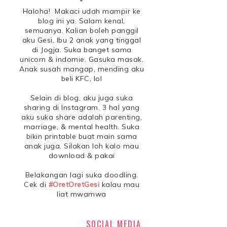
*
Haloha! Makaci udah mampir ke
blog ini ya. Salam kenal,
semuanya. Kalian boleh panggil
aku Gesi. Ibu 2 anak yang tinggal
di Jogja. Suka banget sama
unicorn & indomie. Gasuka masak.
Anak susah mangap, mending aku
beli KFC, lol
Selain di blog, aku juga suka
sharing di Instagram. 3 hal yang
aku suka share adalah parenting,
marriage, & mental health. Suka
bikin printable buat main sama
anak juga. Silakan loh kalo mau
download & pakai
Belakangan lagi suka doodling.
Cek di
#OretOretGesi
kalau mau
liat mwamwa
SOCIAL MEDIA