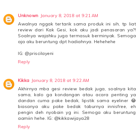
Unknown
January 8, 2018 at 9:21 AM
Awalnya nggak tertarik sama produk ini sih, tp liat
review dari Kak Gesi, kok aku jadi penasaran ya?!
Soalnya wajahku juga termasuk berminyak. Semoga
aja aku beruntung dpt hadiahnya. Hehehehe
IG: @priscilayeni
Reply
Kikka
January 8, 2018 at 9:22 AM
Akhirnya mba gesi review bedak juga, soalnya kita
sama, kalo ga kondangan atau acara penting ya
dandan cuma pake bedak, lipstik sama eyeliner 😂
biasanya aku pake bedak taburnya innisfree, eh
pengin deh nyobain yg ini. Semoga aku beruntung
aamiin hehe. IG: @kikkawijaya28
Reply