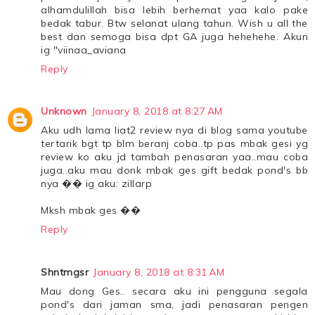
alhamdulillah bisa lebih berhemat yaa kalo pake
bedak tabur. Btw selanat ulang tahun. Wish u all the
best dan semoga bisa dpt GA juga hehehehe. Akun
ig "viinaa_aviana
Reply
Unknown
January 8, 2018 at 8:27 AM
Aku udh lama liat2 review nya di blog sama youtube
tertarik bgt tp blm beranj coba..tp pas mbak gesi yg
review ko aku jd tambah penasaran yaa..mau coba
juga..aku mau donk mbak ges gift bedak pond's bb
nya �� ig aku: zillarp
Mksh mbak ges ��
Reply
Shntmgsr
January 8, 2018 at 8:31 AM
Mau dong Ges.. secara aku ini pengguna segala
pond's dari jaman sma, jadi penasaran pengen