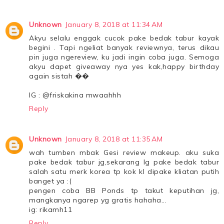
Unknown
January 8, 2018 at 11:34 AM
Akyu selalu enggak cucok pake bedak tabur kayak
begini . Tapi ngeliat banyak reviewnya, terus dikau
pin juga ngereview, ku jadi ingin coba juga. Semoga
akyu dapet giveaway nya yes kak,happy birthday
again sistah ��
IG : @friskakina mwaahhh
Reply
Unknown
January 8, 2018 at 11:35 AM
wah tumben mbak Gesi review makeup. aku suka
pake bedak tabur jg,sekarang lg pake bedak tabur
salah satu merk korea tp kok kl dipake kliatan putih
banget ya :(
pengen coba BB Ponds tp takut keputihan jg,
mangkanya ngarep yg gratis hahaha...
ig: rikamh11
Reply