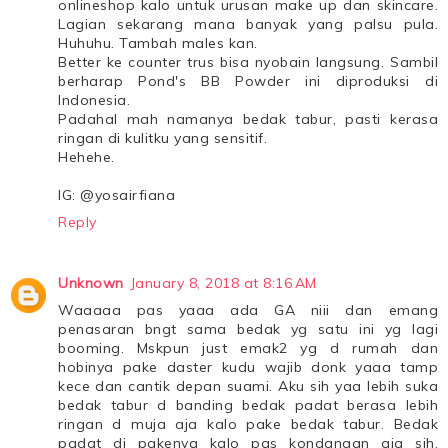
onlineshop kalo untuk urusan make up dan skincare.
Lagian sekarang mana banyak yang palsu pula.
Huhuhu. Tambah males kan.
Better ke counter trus bisa nyobain langsung. Sambil
berharap Pond's BB Powder ini diproduksi di
Indonesia.
Padahal mah namanya bedak tabur, pasti kerasa
ringan di kulitku yang sensitif.
Hehehe.
IG: @yosairfiana
Reply
Unknown
January 8, 2018 at 8:16 AM
Waaaaa pas yaaa ada GA niii dan emang
penasaran bngt sama bedak yg satu ini yg lagi
booming. Mskpun just emak2 yg d rumah dan
hobinya pake daster kudu wajib donk yaaa tamp
kece dan cantik depan suami. Aku sih yaa lebih suka
bedak tabur d banding bedak padat berasa lebih
ringan d muja aja kalo pake bedak tabur. Bedak
padat di pakenya kalo pas kondangan aja sih,