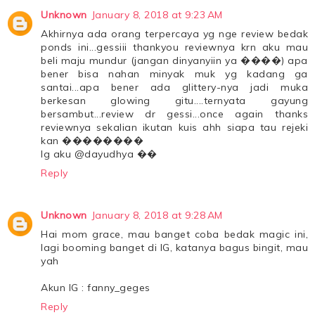
Unknown
January 8, 2018 at 9:23 AM
Akhirnya ada orang terpercaya yg nge review bedak
ponds ini...gessiii thankyou reviewnya krn aku mau
beli maju mundur (jangan dinyanyiin ya ����) apa
bener bisa nahan minyak muk yg kadang ga
santai...apa bener ada glittery-nya jadi muka
berkesan glowing gitu....ternyata gayung
bersambut...review dr gessi...once again thanks
reviewnya sekalian ikutan kuis ahh siapa tau rejeki
kan ��������
Ig aku @dayudhya ��
Reply
Unknown
January 8, 2018 at 9:28 AM
Hai mom grace, mau banget coba bedak magic ini,
lagi booming banget di IG, katanya bagus bingit, mau
yah
Akun IG : fanny_geges
Reply