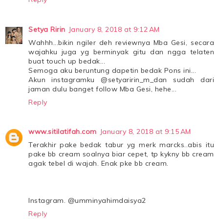
Setya Ririn
January 8, 2018 at 9:12 AM
Wahhh...bikin ngiler deh reviewnya Mba Gesi, secara
wajahku juga yg berminyak gitu dan ngga telaten
buat touch up bedak...
Semoga aku beruntung dapetin bedak Pons ini...
Akun instagramku @setyaririn_m_dan sudah dari
jaman dulu banget follow Mba Gesi, hehe...
Reply
www.sitilatifah.com
January 8, 2018 at 9:15 AM
Terakhir pake bedak tabur yg merk marcks..abis itu
pake bb cream soalnya biar cepet, tp kykny bb cream
agak tebel di wajah. Enak pke bb cream.
Instagram. @umminyahimdaisya2
Reply