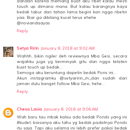
dandan karena memang buat aku ribet kalau mesti
touch up dimana mana. But kalau barangnya kaya
bedak tabur dan tahan lama begini kan ngga ribetin
yaa. Biar ga dibilang kucel terus ehehe
@noviandaayas
Reply
Setya Ririn
January 8, 2018 at 9:02 AM
Wahhh...bikin ngiler deh reviewnya Mba Gesi, secara
wajahku juga yg berminyak gitu dan ngga telaten
buat touch up bedak...
Semoga aku beruntung dapetin bedak Pons ini...
Akun instagramku @setyaririn_m_dan sudah dari
jaman dulu banget follow Mba Gesi, hehe...
Reply
Chesa Lavia
January 8, 2018 at 9:06 AM
Wah baru tau mbak kalau ada bedak Ponds yang ini
#kudet, biasanya aku tahu yg bedak padatnya Ponds
itu saja. Tapi aku selama ini lebih prefer pakai bedak