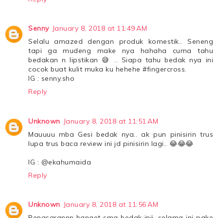
Senny
January 8, 2018 at 11:49 AM
Selalu amazed dengan produk komestik.. Seneng
tapi ga mudeng make nya hahaha cuma tahu
bedakan n lipstikan 😅 .. Siapa tahu bedak nya ini
cocok buat kulit muka ku hehehe #fingercross.
IG : senny.sho
Reply
Unknown
January 8, 2018 at 11:51 AM
Mauuuu mba Gesi bedak nya.. ak pun pinisirin trus
lupa trus baca review ini jd pinisirin lagi.. 😂😂😂
IG : @ekahumaida
Reply
Unknown
January 8, 2018 at 11:56 AM
Penasarannn banget sma bedak inii .selama ini pake