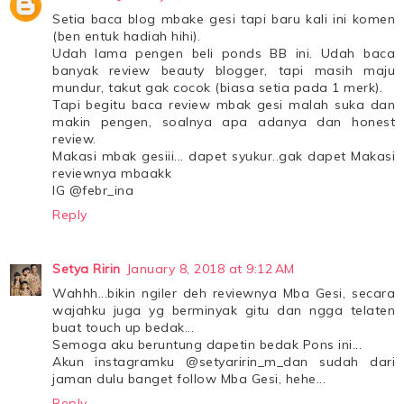
Setia baca blog mbake gesi tapi baru kali ini komen
(ben entuk hadiah hihi).
Udah lama pengen beli ponds BB ini. Udah baca
banyak review beauty blogger, tapi masih maju
mundur, takut gak cocok (biasa setia pada 1 merk).
Tapi begitu baca review mbak gesi malah suka dan
makin pengen, soalnya apa adanya dan honest
review.
Makasi mbak gesiii... dapet syukur..gak dapet Makasi
reviewnya mbaakk
IG @febr_ina
Reply
Setya Ririn
January 8, 2018 at 9:12 AM
Wahhh...bikin ngiler deh reviewnya Mba Gesi, secara
wajahku juga yg berminyak gitu dan ngga telaten
buat touch up bedak...
Semoga aku beruntung dapetin bedak Pons ini...
Akun instagramku @setyaririn_m_dan sudah dari
jaman dulu banget follow Mba Gesi, hehe...
Reply