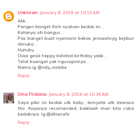
Unknown
January 8, 2018 at 10:13 AM
Akk..
Pengen banget lhoh nyobain bedak ini ..
Katanya sih bangus ..
Pas banget buat nyamarin bekas jerawatvyg bejibun
dimuka ..
Huhuhu
Oiaa gesiii heppy belated birthday yakk ..
Telat buanget yak ngucapinnya ..
Nama ig @ndy_natalie
Reply
Dina FIrdiana
January 8, 2018 at 10:34 AM
Saya pikir ini bedak utk baby....ternyata utk dewasa
tho. Kayanya recomended, baiklaah mari kita coba
bedaknya. Ig:@dhienafir
Reply