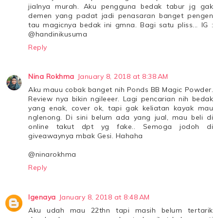
jialnya murah. Aku pengguna bedak tabur jg gak
demen yang padat jadi penasaran banget pengen
tau magicnya bedak ini gmna. Bagi satu pliss... IG :
@handinikusuma
Reply
Nina Rokhma
January 8, 2018 at 8:38 AM
Aku mauu cobak banget nih Ponds BB Magic Powder.
Review nya bikin ngileeer. Lagi pencarian nih bedak
yang enak, cover ok, tapi gak keliatan kayak mau
nglenong. Di sini belum ada yang jual, mau beli di
online takut dpt yg fake.. Semoga jodoh di
giveawaynya mbak Gesi. Hahaha
@ninarokhma
Reply
Igenaya
January 8, 2018 at 8:48 AM
Aku udah mau 22thn tapi masih belum tertarik