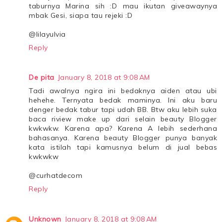
taburnya Marina sih :D mau ikutan giveawaynya
mbak Gesi, siapa tau rejeki :D
@lilayulvia
Reply
De pita
January 8, 2018 at 9:08 AM
Tadi awalnya ngira ini bedaknya aiden atau ubi
hehehe. Ternyata bedak maminya. Ini aku baru
denger bedak tabur tapi udah BB. Btw aku lebih suka
baca riview make up dari selain beauty Blogger
kwkwkw. Karena apa? Karena A lebih sederhana
bahasanya. Karena beauty Blogger punya banyak
kata istilah tapi kamusnya belum di jual bebas
kwkwkw
@curhatdecom
Reply
Unknown
January 8, 2018 at 9:08 AM