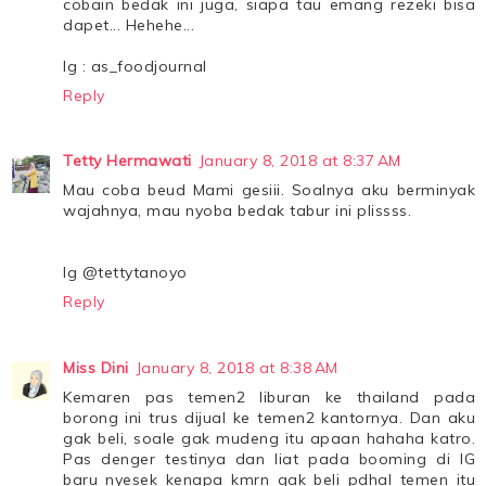
cobain bedak ini juga, siapa tau emang rezeki bisa
dapet... Hehehe...
Ig : as_foodjournal
Reply
Tetty Hermawati
January 8, 2018 at 8:37 AM
Mau coba beud Mami gesiii. Soalnya aku berminyak
wajahnya, mau nyoba bedak tabur ini plissss.
Ig @tettytanoyo
Reply
Miss Dini
January 8, 2018 at 8:38 AM
Kemaren pas temen2 liburan ke thailand pada
borong ini trus dijual ke temen2 kantornya. Dan aku
gak beli, soale gak mudeng itu apaan hahaha katro.
Pas denger testinya dan liat pada booming di IG
baru nyesek kenapa kmrn gak beli pdhal temen itu