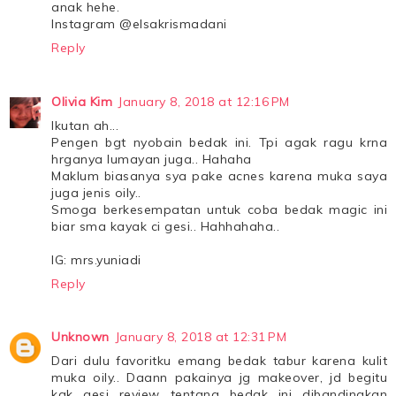
anak hehe.
Instagram @elsakrismadani
Reply
Olivia Kim
January 8, 2018 at 12:16 PM
Ikutan ah...
Pengen bgt nyobain bedak ini. Tpi agak ragu krna
hrganya lumayan juga.. Hahaha
Maklum biasanya sya pake acnes karena muka saya
juga jenis oily..
Smoga berkesempatan untuk coba bedak magic ini
biar sma kayak ci gesi.. Hahhahaha..
IG: mrs.yuniadi
Reply
Unknown
January 8, 2018 at 12:31 PM
Dari dulu favoritku emang bedak tabur karena kulit
muka oily.. Daann pakainya jg makeover, jd begitu
kak gesi review tentang bedak ini dibandingkan