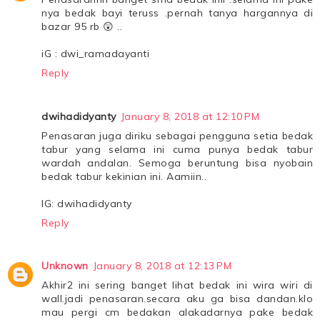
nya bedak bayi teruss .pernah tanya hargannya di
bazar 95 rb 😲 ..
iG : dwi_ramadayanti
Reply
dwihadidyanty
January 8, 2018 at 12:10 PM
Penasaran juga diriku sebagai pengguna setia bedak
tabur yang selama ini cuma punya bedak tabur
wardah andalan. Semoga beruntung bisa nyobain
bedak tabur kekinian ini. Aamiin..
IG: dwihadidyanty
Reply
Unknown
January 8, 2018 at 12:13 PM
Akhir2 ini sering banget lihat bedak ini wira wiri di
wall.jadi penasaran.secara aku ga bisa dandan.klo
mau pergi cm bedakan alakadarnya pake bedak