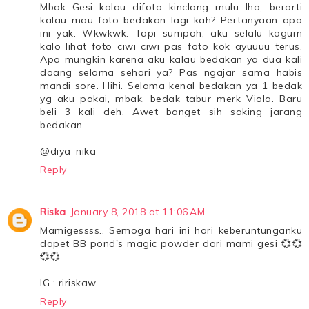
Mbak Gesi kalau difoto kinclong mulu lho, berarti
kalau mau foto bedakan lagi kah? Pertanyaan apa
ini yak. Wkwkwk. Tapi sumpah, aku selalu kagum
kalo lihat foto ciwi ciwi pas foto kok ayuuuu terus.
Apa mungkin karena aku kalau bedakan ya dua kali
doang selama sehari ya? Pas ngajar sama habis
mandi sore. Hihi. Selama kenal bedakan ya 1 bedak
yg aku pakai, mbak, bedak tabur merk Viola. Baru
beli 3 kali deh. Awet banget sih saking jarang
bedakan.
@diya_nika
Reply
Riska
January 8, 2018 at 11:06 AM
Mamigessss.. Semoga hari ini hari keberuntunganku
dapet BB pond's magic powder dari mami gesi 💞💞
💞💞
IG : ririskaw
Reply