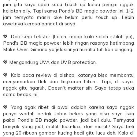
jam gitu saya udah kudu touch up kalau pengin nggak
keliatan oily. Tapi sama Pond's BB magic powder ini, 1-2
jam ternyata masih oke belum perlu touch up. Lebih
awetnya kerasa banget di saya.
💖 Dari segi tekstur (halah, maap kalo salah istilah ya),
Pond's BB magic powder lebih ringan rasanya ketimbang
Make Over. Gimana ya jelasinnya huhuhu tuh kan bingung.
💖 Mengandung UVA dan UVB protection.
💖 Kalo baca review di olshop, katanya bisa membantu
menyamarkan flek dan lingkaran hitam. Tapi, di saya,
nggak gitu ngaruh. Doesn't matter sih. Saya tetep suka
sama bedak ini.
💖 Yang agak ribet di awal adalah karena saya nggak
punya wadah bedak tabur bekas yang bisa saya isiin
pakai Pond's BB magic powder. Jadi beli dulu. Ternyata
banyak yang jual, malah lucu-lucu dan murah! Saya beli
yang 20 ribuan gambar kucing kecil gitu lucu deh. Kalo di