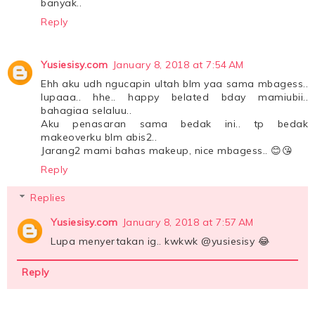
banyak..
Reply
Yusiesisy.com
January 8, 2018 at 7:54 AM
Ehh aku udh ngucapin ultah blm yaa sama mbagess..
lupaaa.. hhe.. happy belated bday mamiubii..
bahagiaa selaluu..
Aku penasaran sama bedak ini.. tp bedak
makeoverku blm abis2..
Jarang2 mami bahas makeup, nice mbagess.. 😊😘
Reply
Replies
Yusiesisy.com
January 8, 2018 at 7:57 AM
Lupa menyertakan ig.. kwkwk @yusiesisy 😂
Reply