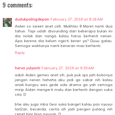
9 comments:
dudukpalingdepan
February 27, 2019 at 8:18 AM
Aiden so sweet anet ciiih. Mukhlas 8 Maret nanti dua
tahun. Tapi udah disounding dari beberapa bulan ini
dia nolak dan nangis kalau harus berhenti nenen.
Apa karena dia belum ngerti bener ya? Duuu galau.
Semoga waktunya nanti beneran mau berhenti.
Reply
herva yulyanti
February 27, 2019 at 9:39 AM
aduh Aiden gemes anet sih, puk puk aja yah bobonya
jangan nenen hahaha..aku jadi ga sabar nih kalau
anak bungsu wes gede ada drama ga yah semoga
mirip Aiden mengerti malu dan berhenti dengan suka
cita :D
btw aku juga mba Gesi suka banget kalau pas nyusui
liat2an, becanda, cerita ah jadi pengen pulang nih
cepet biar bisa nyusuin :D