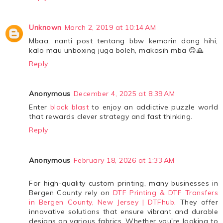
Unknown
March 2, 2019 at 10:14 AM
Mbaa, nanti post tentang bbw kemarin dong hihi,
kalo mau unboxing juga boleh, makasih mba 😊🙏
Reply
Anonymous
December 4, 2025 at 8:39 AM
Enter
block blast
to enjoy an addictive puzzle world
that rewards clever strategy and fast thinking.
Reply
Anonymous
February 18, 2026 at 1:33 AM
For high-quality custom printing, many businesses in
Bergen County rely on
DTF Printing & DTF Transfers
in Bergen County, New Jersey | DTFhub
. They offer
innovative solutions that ensure vibrant and durable
designs on various fabrics. Whether you're looking to