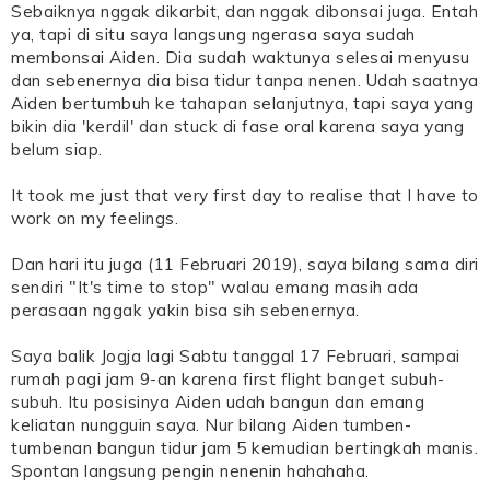
Sebaiknya nggak dikarbit, dan nggak dibonsai juga. Entah
ya, tapi di situ saya langsung ngerasa saya sudah
membonsai Aiden. Dia sudah waktunya selesai menyusu
dan sebenernya dia bisa tidur tanpa nenen. Udah saatnya
Aiden bertumbuh ke tahapan selanjutnya, tapi saya yang
bikin dia 'kerdil' dan stuck di fase oral karena saya yang
belum siap.
It took me just that very first day to realise that I have to
work on my feelings.
Dan hari itu juga (11 Februari 2019), saya bilang sama diri
sendiri "It's time to stop" walau emang masih ada
perasaan nggak yakin bisa sih sebenernya.
Saya balik Jogja lagi Sabtu tanggal 17 Februari, sampai
rumah pagi jam 9-an karena first flight banget subuh-
subuh. Itu posisinya Aiden udah bangun dan emang
keliatan nungguin saya. Nur bilang Aiden tumben-
tumbenan bangun tidur jam 5 kemudian bertingkah manis.
Spontan langsung pengin nenenin hahahaha.