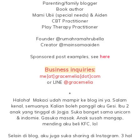
Parenting/family blogger
Book author
Mami Ubii (special needs) & Aiden
CBT Practitioner
Play Therapy Practitioner
Founder @rumahramahrubella
Creator @mainsamaaiden
Sponsored post examples, see
here
Business inquiries:
me[at]gracemelia[dot]com
or LINE
@gracemelia
*
Haloha! Makaci udah mampir ke blog ini ya. Salam
kenal, semuanya. Kalian boleh panggil aku Gesi. Ibu 2
anak yang tinggal di Jogja. Suka banget sama unicorn
& indomie. Gasuka masak. Anak susah mangap,
mending aku beli KFC, lol
Selain di blog, aku juga suka sharing di Instagram. 3 hal