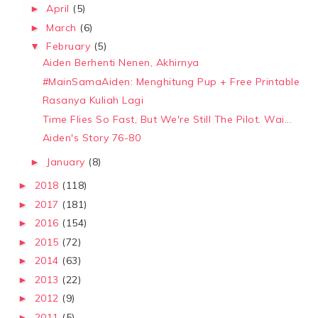
April
(5)
►
March
(6)
►
February
(5)
▼
Aiden Berhenti Nenen, Akhirnya
#MainSamaAiden: Menghitung Pup + Free Printable
Rasanya Kuliah Lagi
Time Flies So Fast, But We're Still The Pilot. Wai...
Aiden's Story 76-80
January
(8)
►
2018
(118)
►
2017
(181)
►
2016
(154)
►
2015
(72)
►
2014
(63)
►
2013
(22)
►
2012
(9)
►
2011
(5)
►