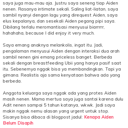
saya juga mau-mau aja. Justru saya seneng tiap Aiden
nenen. Rasanya intimate sekali. Saling liat-liatan, saya
sambil nyanyi dengan lagu yang direquest Aiden, saya
elus kepalanya, dan sesekali Aiden pegang pipi saya.
Dibilang terlalu meromantisasi menyusui biarrrrr,
hahahaha, because I did enjoy it very much.
Saya emang anaknya melankolis, ingat itu. Jadi,
pengalaman menyusui Aiden dengan interaksi dua arah
sambil nenen gini emang priceless banget. Berbeda
sekali dengan breastfeeding Ubii yang hanya pasif saat
itu. Sebenernya nggak bisa ya membandingkan. Tapi ya
gimana. Realistis aja sama kenyataan bahwa ada yang
berbeda.
Anggota keluarga saya nggak ada yang protes Aiden
masih nenen. Mama mertua saya juga santai karena dulu
Adit nenen sampai 5 tahun katanya, wkwk. Jadi saya
makin nggak nemu alasan yang urgent untuk stop.
Sisanya bisa dibaca di blogpost jadul:
Kenapa Aiden
Belum Disapih