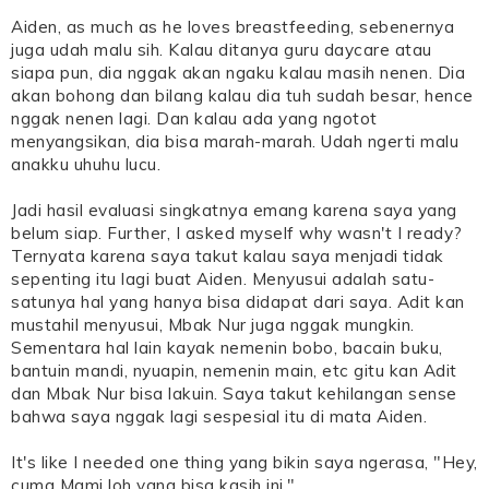
Aiden, as much as he loves breastfeeding, sebenernya
juga udah malu sih. Kalau ditanya guru daycare atau
siapa pun, dia nggak akan ngaku kalau masih nenen. Dia
akan bohong dan bilang kalau dia tuh sudah besar, hence
nggak nenen lagi. Dan kalau ada yang ngotot
menyangsikan, dia bisa marah-marah. Udah ngerti malu
anakku uhuhu lucu.
Jadi hasil evaluasi singkatnya emang karena saya yang
belum siap. Further, I asked myself why wasn't I ready?
Ternyata karena saya takut kalau saya menjadi tidak
sepenting itu lagi buat Aiden. Menyusui adalah satu-
satunya hal yang hanya bisa didapat dari saya. Adit kan
mustahil menyusui, Mbak Nur juga nggak mungkin.
Sementara hal lain kayak nemenin bobo, bacain buku,
bantuin mandi, nyuapin, nemenin main, etc gitu kan Adit
dan Mbak Nur bisa lakuin. Saya takut kehilangan sense
bahwa saya nggak lagi sespesial itu di mata Aiden.
It's like I needed one thing yang bikin saya ngerasa, "Hey,
cuma Mami loh yang bisa kasih ini."