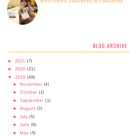
WITH SHERYL SANDBERG IN SINGAPORE
BLOG ARCHIVE
2021
(7)
►
2020
(21)
►
2019
(49)
▼
November
(4)
►
October
(1)
►
September
(1)
►
August
(3)
►
July
(5)
►
June
(6)
►
May
(5)
►