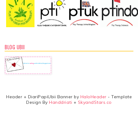
BLOG UBII
Header + DiariPapiUbii Banner by
HaloHeader
- Template
Design By
Handdriati
+
SkyandStars.co