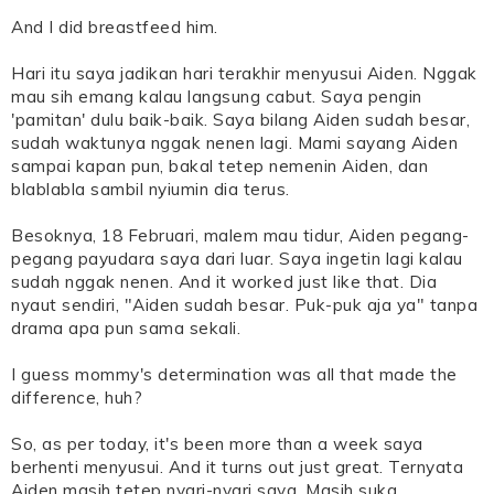
And I did breastfeed him.
Hari itu saya jadikan hari terakhir menyusui Aiden. Nggak
mau sih emang kalau langsung cabut. Saya pengin
'pamitan' dulu baik-baik. Saya bilang Aiden sudah besar,
sudah waktunya nggak nenen lagi. Mami sayang Aiden
sampai kapan pun, bakal tetep nemenin Aiden, dan
blablabla sambil nyiumin dia terus.
Besoknya, 18 Februari, malem mau tidur, Aiden pegang-
pegang payudara saya dari luar. Saya ingetin lagi kalau
sudah nggak nenen. And it worked just like that. Dia
nyaut sendiri, "Aiden sudah besar. Puk-puk aja ya" tanpa
drama apa pun sama sekali.
I guess mommy's determination was all that made the
difference, huh?
So, as per today, it's been more than a week saya
berhenti menyusui. And it turns out just great. Ternyata
Aiden masih tetep nyari-nyari saya. Masih suka