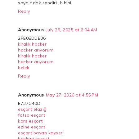
saya tidak sendiri...hihihi
Reply
Anonymous
July 29, 2025 at 6:04 AM
2FE0EDDE06
kiralık hacker
hacker arıyorum
kiralık hacker
hacker arıyorum
belek
Reply
Anonymous
May 27, 2026 at 4:55 PM
E737C40D
esçort elazığ
fatsa esçort
kars esçort
ezine esçort
esçort bayan kayseri
hakkari esçort