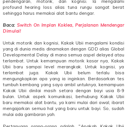
pendengaran, motorik, dan kognisi. Ia mengalami
profound hearing loss alias tuna rungu sangat berat
sehingga harus memakai alat bantu dengar.
Baca:
Switch On Implan Koklea, Perjalanan Mendengar
Dimulai!
Untuk motorik dan kognisi, Kakak Ubii mengalami kondisi
yang di dunia medis dinamakan dengan GDD alias Global
Developmental Delay di mana semua aspel delayed atau
terlambat. Untuk kemampuan motorik kasar nya, Kakak
Ubii baru sampai level merangkak. Untuk kognisi, ya
terlambat juga. Kakak Ubii belum terlalu bisa
mengungkapkan apa yang ia inginkan. Berdasarkan tes
tumbuh kembang yang saya ambil untuknya, kemampuan
Kakak Ubii dinilai masih setara dengan bayi usia 8-9
bulan. Untuk aspek komunikasi, berhubung Kakak Ubii
baru memakai alat bantu, ya kami mulai dari awal, ibarat
mengajarkan semua hal yang baru untuk bayi. So, sudah
mulai ada gambaran yah.
Pertanyaan orang-orang adalah, "Apakah Kakak Ubii