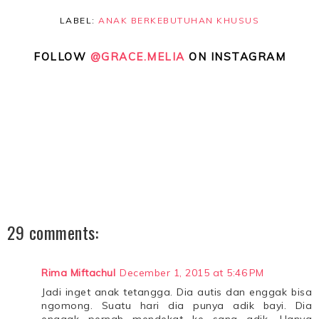
LABEL:
ANAK BERKEBUTUHAN KHUSUS
FOLLOW
@GRACE.MELIA
ON INSTAGRAM
29 comments:
Rima Miftachul
December 1, 2015 at 5:46 PM
Jadi inget anak tetangga. Dia autis dan enggak bisa
ngomong. Suatu hari dia punya adik bayi. Dia
enggak pernah mendekat ke sang adik. Hanya