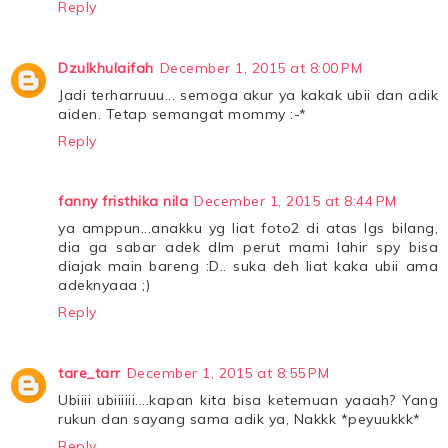
Reply
Dzulkhulaifah
December 1, 2015 at 8:00 PM
Jadi terharruuu... semoga akur ya kakak ubii dan adik
aiden. Tetap semangat mommy :-*
Reply
fanny fristhika nila
December 1, 2015 at 8:44 PM
ya amppun...anakku yg liat foto2 di atas lgs bilang,
dia ga sabar adek dlm perut mami lahir spy bisa
diajak main bareng :D.. suka deh liat kaka ubii ama
adeknyaaa ;)
Reply
tare_tarr
December 1, 2015 at 8:55 PM
Ubiiii ubiiiiii....kapan kita bisa ketemuan yaaah? Yang
rukun dan sayang sama adik ya, Nakkk *peyuukkk*
Reply