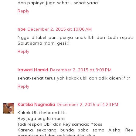
dan papinya juga sehat - sehat yaaa
Reply
noe
December 2, 2015 at 10:06 AM
Ngga difabel pun, punya anak lbh dari 1udh repot.
Salut sama mami gesi :)
Reply
Irawati Hamid
December 2, 2015 at 3:03 PM
sehat-sehat terus yah kakak ubii dan adik aiden :* :*
Reply
Kartika Nugmalia
December 2, 2015 at 4:23 PM
Kakak Ubii hebaaatttt....
Rey juga begitu mamii
Jadi respon Ubii dan Rey samaaa *toss
Karena sekarang bunda bobo sama Aisha, Rey
pernah rewel dan gak bisa dibujukin