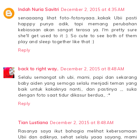
Indah Nuria Savitri
December 2, 2015 at 4:35 AM
senaaaang lihat foto-fotonyaaa...kakak Ubii pasti
happpy punya adik, tapi memang perubahan
kebiasaan akan sangat terasa ya. I'm pretty sure
she'll get used to it :). So cute to see both of them
play and sleep together like that :)
Reply
back to right way..
December 2, 2015 at 8:48 AM
Selalu semangat sih ubi, mami, papi dan sekarang
baby aiden yang semoga selalu menjadi teman yang
baik untuk kakaknya nanti,, dan pastinya ,,, suka
dengan foto saat tidur dikasur berdua,, :*
Reply
Tian Lustiana
December 2, 2015 at 8:48 AM
Rasanya saya ikut bahagia melihat kebersamaan
Ubii dan adiknya, sehat selalu yaaa sayang, mami