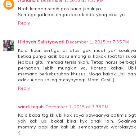
Adriana's
December 1, 2015 at 7:27 PM
Ntah kenapa sedih pas baca judulnya .
Semoga jadi pasangan kakak adik yang akur ya..
Reply
Hidayah Sulistyowati
December 1, 2015 at 7:35 PM
Kalo tidur bertiga di atas gak muat ya? soalnya
ketika punya adik baru emang si kakak (batita) suka
jealous gitu, merasa tersisihkan. Tetap harus berbagi
perhatian lebih mungkin ya, karena kakak Ubii
memang berkebutuhan khusus. Moga kakak Ubii dan
adek Aiden saling menyayangi, Mami Gesi :)
Reply
windi teguh
December 1, 2015 at 7:38 PM
Kalo baca ttg kk ubi kok saya bawaanya optimis bgt
yah kak ubi bakal bisa kyk anak lain. Soalnya
mommy, papi dan kak ubi semangatnya warbiasyak
:)