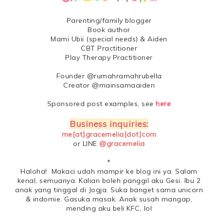
Parenting/family blogger
Book author
Mami Ubii (special needs) & Aiden
CBT Practitioner
Play Therapy Practitioner
Founder @rumahramahrubella
Creator @mainsamaaiden
Sponsored post examples, see
here
Business inquiries:
me[at]gracemelia[dot]com
or LINE
@gracemelia
*
Haloha! Makaci udah mampir ke blog ini ya. Salam
kenal, semuanya. Kalian boleh panggil aku Gesi. Ibu 2
anak yang tinggal di Jogja. Suka banget sama unicorn
& indomie. Gasuka masak. Anak susah mangap,
mending aku beli KFC, lol