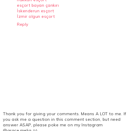
esçort bayan çankırı
İskenderun esçort
İzmir olgun esçort
Reply
Thank you for giving your comments. Means A LOT to me. If
you ask me a question in this comment section, but need
answer ASAP, please poke me on my Instagram
@grace.melia ^^