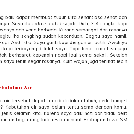
yang baik dapat membuat tubuh kita senantiasa sehat dan
nnya. Saya itu
coffee addict
sejati. Dulu, 3-4 cangkir kopi
i, rasanya ada yang berbeda. Kurang semangat dan rasanya
gitu lho sangking sudah kecanduan. Begitu saya hamil,
kopi.
And I did
. Saya ganti kopi dengan air putih. Awalnya
a kopi terbayang di lidah saya. Tapi, lama-lama bisa juga
dak berhasrat kepengin ngopi lagi sama sekali. Setelah
 saya lebih segar rasanya. Kulit wajah juga terlihat lebih
butuhan Air
air tersebut dapat terjadi di dalam tubuh, perlu banget
r? Kebutuhan air saya belum tentu sama dengan kamu,
jenis kelamin kita. Karena saya baik hati dan tidak pelit
kupan air bagi orang Indonesia menurut Proboprastowo SM