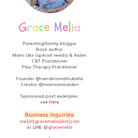
Parenting/family blogger
Book author
Mami Ubii (special needs) & Aiden
CBT Practitioner
Play Therapy Practitioner
Founder @rumahramahrubella
Creator @mainsamaaiden
Sponsored post examples,
see
here
Business inquiries:
me[at]gracemelia[dot]com
or LINE
@gracemelia