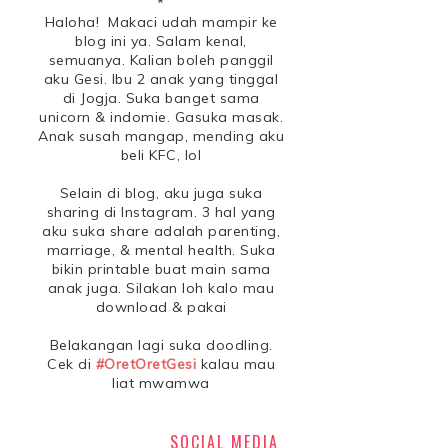
*
Haloha! Makaci udah mampir ke
blog ini ya. Salam kenal,
semuanya. Kalian boleh panggil
aku Gesi. Ibu 2 anak yang tinggal
di Jogja. Suka banget sama
unicorn & indomie. Gasuka masak.
Anak susah mangap, mending aku
beli KFC, lol
Selain di blog, aku juga suka
sharing di Instagram. 3 hal yang
aku suka share adalah parenting,
marriage, & mental health. Suka
bikin printable buat main sama
anak juga. Silakan loh kalo mau
download & pakai
Belakangan lagi suka doodling.
Cek di
#OretOretGesi
kalau mau
liat mwamwa
SOCIAL MEDIA