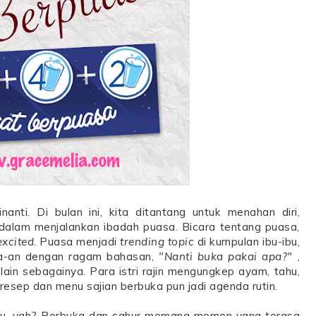
nti. Di bulan ini, kita ditantang untuk menahan diri,
 dalam menjalankan ibadah puasa. Bicara tentang puasa,
excited
. Puasa menjadi
trending topic
di kumpulan ibu-ibu,
ga-an dengan ragam bahasan,
"Nanti buka pakai apa?"
,
lain sebagainya. Para istri rajin mengungkep ayam, tahu,
resep dan menu sajian berbuka pun jadi agenda rutin.
ulu, yah? Berbuka dan sahur memang momen yang terasa