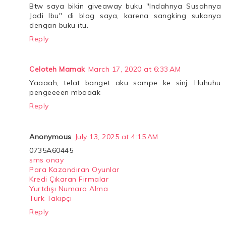
Btw saya bikin giveaway buku "Indahnya Susahnya
Jadi Ibu" di blog saya, karena sangking sukanya
dengan buku itu.
Reply
Celoteh Mamak
March 17, 2020 at 6:33 AM
Yaaaah, telat banget aku sampe ke sinj. Huhuhu
pengeeeen mbaaak
Reply
Anonymous
July 13, 2025 at 4:15 AM
0735A60445
sms onay
Para Kazandıran Oyunlar
Kredi Çıkaran Firmalar
Yurtdışı Numara Alma
Türk Takipçi
Reply