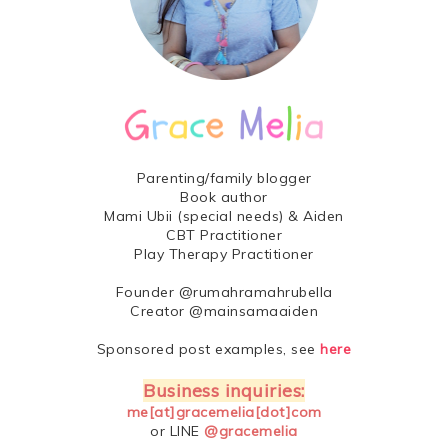
Parenting/family blogger
Book author
Mami Ubii (special needs) & Aiden
CBT Practitioner
Play Therapy Practitioner
Founder @rumahramahrubella
Creator @mainsamaaiden
Sponsored post examples, see
here
Business inquiries:
me[at]gracemelia[dot]com
or LINE
@gracemelia