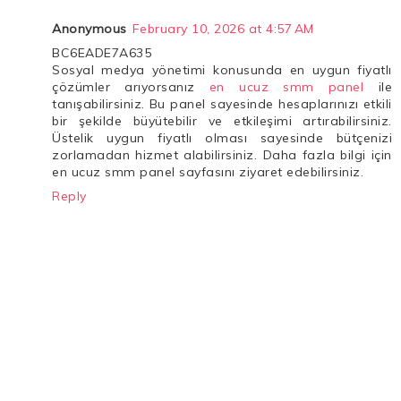
Anonymous
February 10, 2026 at 4:57 AM
BC6EADE7A635
Sosyal medya yönetimi konusunda en uygun fiyatlı
çözümler arıyorsanız
en ucuz smm panel
ile
tanışabilirsiniz. Bu panel sayesinde hesaplarınızı etkili
bir şekilde büyütebilir ve etkileşimi artırabilirsiniz.
Üstelik uygun fiyatlı olması sayesinde bütçenizi
zorlamadan hizmet alabilirsiniz. Daha fazla bilgi için
en ucuz smm panel sayfasını ziyaret edebilirsiniz.
Reply