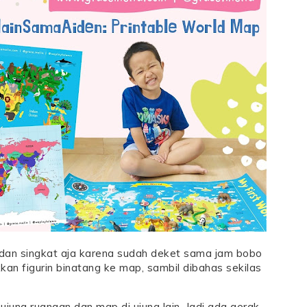
dan singkat aja karena sudah deket sama jam bobo
an figurin binatang ke map, sambil dibahas sekilas
 ujung ruangan dan map di ujung lain. Jadi ada gerak