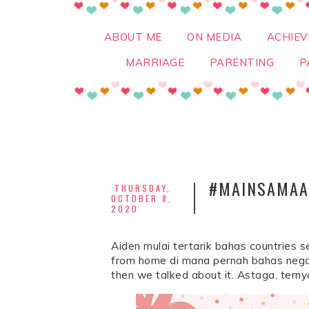
ABOUT ME
ON MEDIA
ACHIE
MARRIAGE
PARENTING
P
#MAINSAMAAI
THURSDAY,
OCTOBER 8,
2020
Aiden mulai tertarik bahas countries s
from home di mana pernah bahas negar
then we talked about it. Astaga, tern