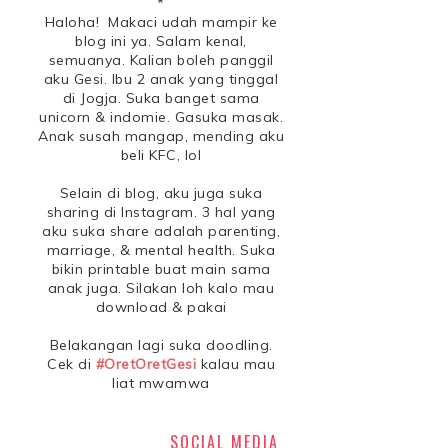
*
Haloha! Makaci udah mampir ke
blog ini ya. Salam kenal,
semuanya. Kalian boleh panggil
aku Gesi. Ibu 2 anak yang tinggal
di Jogja. Suka banget sama
unicorn & indomie. Gasuka masak.
Anak susah mangap, mending aku
beli KFC, lol
Selain di blog, aku juga suka
sharing di Instagram. 3 hal yang
aku suka share adalah parenting,
marriage, & mental health. Suka
bikin printable buat main sama
anak juga. Silakan loh kalo mau
download & pakai
Belakangan lagi suka doodling.
Cek di
#OretOretGesi
kalau mau
liat mwamwa
SOCIAL MEDIA