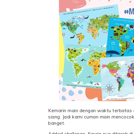
Kemarin main dengan waktu terbatas 
siang. Jadi kami cuman main mencocokk
banget.
Added challenge, figurin nya ditaroh di