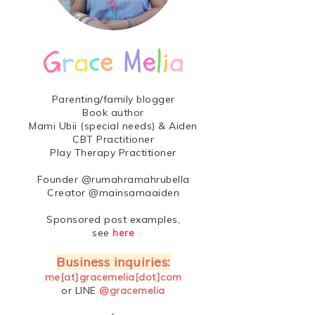
Parenting/family blogger
Book author
Mami Ubii (special needs) & Aiden
CBT Practitioner
Play Therapy Practitioner
Founder @rumahramahrubella
Creator @mainsamaaiden
Sponsored post examples,
see
here
Business inquiries:
me[at]gracemelia[dot]com
or LINE
@gracemelia