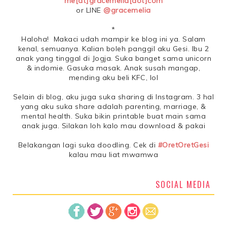
me[at]gracemelia[dot]com
or LINE
@gracemelia
*
Haloha! Makaci udah mampir ke blog ini ya. Salam
kenal, semuanya. Kalian boleh panggil aku Gesi. Ibu 2
anak yang tinggal di Jogja. Suka banget sama unicorn
& indomie. Gasuka masak. Anak susah mangap,
mending aku beli KFC, lol
Selain di blog, aku juga suka sharing di Instagram. 3 hal
yang aku suka share adalah parenting, marriage, &
mental health. Suka bikin printable buat main sama
anak juga. Silakan loh kalo mau download & pakai
Belakangan lagi suka doodling. Cek di
#OretOretGesi
kalau mau liat mwamwa
SOCIAL MEDIA