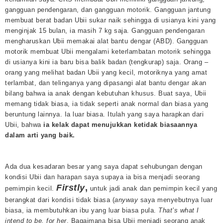
gangguan pendengaran, dan gangguan motorik. Gangguan jantung
membuat berat badan Ubii sukar naik sehingga di usianya kini yang
menginjak 15 bulan, ia masih 7 kg saja. Gangguan pendengaran
mengharuskan Ubii memakai alat bantu dengar (ABD). Gangguan
motorik membuat Ubii mengalami keterlambatan motorik sehingga
di usianya kini ia baru bisa balik badan (tengkurap) saja. Orang –
orang yang melihat badan Ubii yang kecil, motoriknya yang amat
terlambat, dan telinganya yang dipasangi alat bantu dengar akan
bilang bahwa ia anak dengan kebutuhan khusus. Buat saya, Ubii
memang tidak biasa, ia tidak seperti anak normal dan biasa yang
beruntung lainnya. Ia luar biasa. Itulah yang saya harapkan dari
Ubii, bahwa
ia kelak dapat menujukkan ketidak biasaannya
dalam arti yang baik.
Ada dua kesadaran besar yang saya dapat sehubungan dengan
kondisi Ubii dan harapan saya supaya ia bisa menjadi seorang
Firstly
,
pemimpin kecil.
untuk jadi anak dan pemimpin kecil yang
berangkat dari kondisi tidak biasa (
anyway
saya menyebutnya luar
biasa, ia membutuhkan ibu yang luar biasa pula.
That’s what I
intend to be, for her
. Bagaimana bisa Ubii menjadi seorang anak