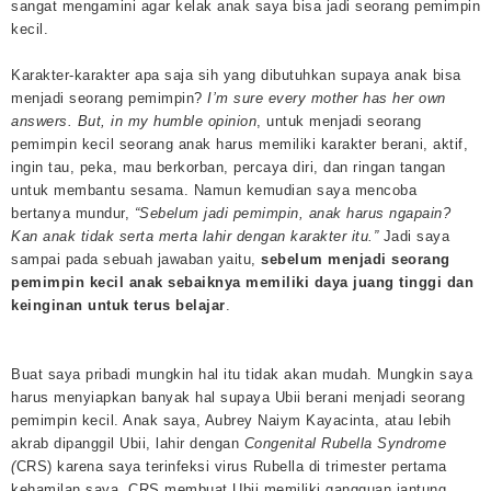
sangat mengamini agar kelak anak saya bisa jadi seorang pemimpin
kecil.
Karakter-karakter apa saja sih yang dibutuhkan supaya anak bisa
menjadi seorang pemimpin?
I’m sure every mother has her own
answers. But, in my humble opinion
, untuk menjadi seorang
pemimpin kecil seorang anak harus memiliki karakter berani, aktif,
ingin tau, peka, mau berkorban, percaya diri, dan ringan tangan
untuk membantu sesama. Namun kemudian saya mencoba
bertanya mundur,
“Sebelum jadi pemimpin, anak harus ngapain?
Kan anak tidak serta merta lahir dengan karakter itu.”
Jadi saya
sampai pada sebuah jawaban yaitu,
sebelum menjadi seorang
pemimpin kecil anak sebaiknya memiliki daya juang tinggi dan
keinginan untuk terus belajar
.
Buat saya pribadi mungkin hal itu tidak akan mudah. Mungkin saya
harus menyiapkan banyak hal supaya Ubii berani menjadi seorang
pemimpin kecil. Anak saya, Aubrey Naiym Kayacinta, atau lebih
akrab dipanggil Ubii, lahir dengan
Congenital Rubella Syndrome
(
CRS) karena saya terinfeksi virus Rubella di trimester pertama
kehamilan saya. CRS membuat Ubii memiliki gangguan jantung,