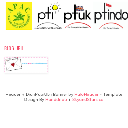
BLOG UBII
Header + DiariPapiUbii Banner by
HaloHeader
- Template
Design By
Handdriati
+
SkyandStars.co