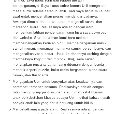
lainnya, saya harus rutin dan telaten melatih
pendengarannya. Saya harus sabar karena Ubii mengalami
masa sunyi selama setahun lebih. Jadi saya harus mulai dari
awal untuk mengenalkan proses mendengar padanya.
Awalnya dimulai dari sadar suara, mengenali suara, dan
merespon suara. Realisasinya adalah dengan rutin
memberikan latihan pendengaran yang bisa saya download
dari website. Saat ini latihan kami baru meliputi
memperdengarkan ketukan pintu, memperdengarkan musik
sambil menari, memanggil namanya sambil bersembunyi, dan
mengenalkan vocal dasar. Untuk ke depannya (seiring dengan
membaiknya kognitif dan motorik Ubii), saya sudah
menyiapkan rencana latihan yang ditemani dengan benda
menarik seperti puzzle, buku cerita bergambar, piano suara
hewan, dan flashcards
.
Mengajarkan Ubii untuk bersyukur atas keadaannya dan
berempati terhadap sesama. Realisasinya adalah dengan
rutin mengunjungi panti asuhan atau rumah sakit khusus
anak berkebutuhan khusus supaya Ubii melihat bahwa masih
banyak anak lain yang harus berjuang untuk hidup.
Mendekatkannya pada alam. Realisasinya adalah dengan