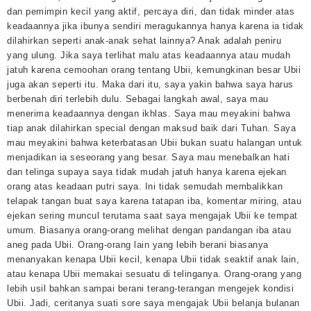
dan pemimpin kecil yang aktif, percaya diri, dan tidak minder atas
keadaannya jika ibunya sendiri meragukannya hanya karena ia tidak
dilahirkan seperti anak-anak sehat lainnya? Anak adalah peniru
yang ulung. Jika saya terlihat malu atas keadaannya atau mudah
jatuh karena cemoohan orang tentang Ubii, kemungkinan besar Ubii
juga akan seperti itu. Maka dari itu, saya yakin bahwa saya harus
berbenah diri terlebih dulu. Sebagai langkah awal, saya mau
menerima keadaannya dengan ikhlas. Saya mau meyakini bahwa
tiap anak dilahirkan special dengan maksud baik dari Tuhan. Saya
mau meyakini bahwa keterbatasan Ubii bukan suatu halangan untuk
menjadikan ia seseorang yang besar. Saya mau menebalkan hati
dan telinga supaya saya tidak mudah jatuh hanya karena ejekan
orang atas keadaan putri saya. Ini tidak semudah membalikkan
telapak tangan buat saya karena tatapan iba, komentar miring, atau
ejekan sering muncul terutama saat saya mengajak Ubii ke tempat
umum. Biasanya orang-orang melihat dengan pandangan iba atau
aneg pada Ubii. Orang-orang lain yang lebih berani biasanya
menanyakan kenapa Ubii kecil, kenapa Ubii tidak seaktif anak lain,
atau kenapa Ubii memakai sesuatu di telinganya. Orang-orang yang
lebih usil bahkan sampai berani terang-terangan mengejek kondisi
Ubii. Jadi, ceritanya suati sore saya mengajak Ubii belanja bulanan