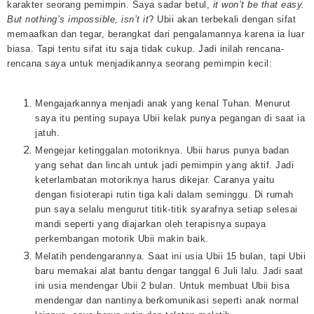
karakter seorang pemimpin. Saya sadar betul,
it won’t be that easy.
But nothing’s impossible, isn’t it
? Ubii akan terbekali dengan sifat
memaafkan dan tegar, berangkat dari pengalamannya karena ia luar
biasa. Tapi tentu sifat itu saja tidak cukup. Jadi inilah rencana-
rencana saya untuk menjadikannya seorang pemimpin kecil:
Mengajarkannya menjadi anak yang kenal Tuhan. Menurut
saya itu penting supaya Ubii kelak punya pegangan di saat ia
jatuh.
Mengejar ketinggalan motoriknya. Ubii harus punya badan
yang sehat dan lincah untuk jadi pemimpin yang aktif. Jadi
keterlambatan motoriknya harus dikejar. Caranya yaitu
dengan fisioterapi rutin tiga kali dalam seminggu. Di rumah
pun saya selalu mengurut titik-titik syarafnya setiap selesai
mandi seperti yang diajarkan oleh terapisnya supaya
perkembangan motorik Ubii makin baik.
Melatih pendengarannya. Saat ini usia Ubii 15 bulan, tapi Ubii
baru memakai alat bantu dengar tanggal 6 Juli lalu. Jadi saat
ini usia mendengar Ubii 2 bulan. Untuk membuat Ubii bisa
mendengar dan nantinya berkomunikasi seperti anak normal