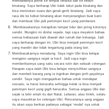
membawanya piknik ke tempat terbuka dan ke kebun
binatang. Saya berharap Ubii tidak takut pada binatang dan
bisa menirukan suara dan gerak-gerik binatang. Jadi saya
rasa ide ke kebun binatang akan menyenangkan buat kami
dan membuat Ubii jadi pemimpin kecil yang pemberani.
Membiasakannya merapikan tempat tidur dan piring kotornya
sendiri. Mungkin ini dinilai sepele, tapi saya meyakini bahwa
semua kebiasaan baik diawali dari rumah dan keluarga. Jadi
saya berharap dengan ini, Ubii bisa menjadi pemimpin kecil
yang mandiri dan tidak tergantung pada orang lain.
Membiasakannya menabung. Saya ingin Ubii bisa belajar
mengatur uangnya sejak ia kecil. Jadi saya ingin
memberikannya uang saku secara rutin dan sebuah celengan.
Harapan saya ialah Ubii bisa belajar menyisihkan uangnya
dan membeli barang yang ia inginkan dengan jerih payahnya
sendiri. Saya ingin mengajarkan bahwa untuk mendapat
sesuatu, ia harus berusaha sehingga kelak ia bisa menjadi
pemimpin kecil yang gigih berusaha. Semua angpao Ubii dari
sejak ia lahir entah itu dari Natal, Lebaran, atau Imlek, selalu
saya masukkan ke celengan Ubii. Rencananya uang angpao
itu akan saya berikan padanya sebagai ‘modal’ nya untuk