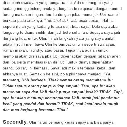
di sebuah swalayan yang sangat ramai. Ada seorang ibu yang
sedang menggandeng anaknya berjalan berpapasan dengan kami di
lorong makanan ringan. Ibu itu dengan jelas menunjuk Ubii sambil
berkata pada anaknya, “
Tuh lihat dek, ada anak cacat
.” Hal-hal
seperti itulah yang kadang terasa sulit buat saya. Dulu saya akan
langsung terdiam, sedih, dan jadi bête seharian. Supaya saya jadi
ibu yang kuat untuk Ubii, inilah langkah nyata yang saya ambil
adalah:
rutin membawa Ubii ke tempat umum seperti swalayan,
rumah makan, laundry, atau pasar
. Tujuannya adalah untuk
membiasakan diri saya jika Ubii diperhatikan dengan tatapan aneh
dan iba serta membiasakan diri Ubii untuk dirinya diperhatikan
orang.
So far
, ini berhasil. Saya jadi makin terbiasa, kebal, dan
akhirnya kuat. Semakin ke sini, pola pikir saya menjadi, “
Ya
memang, Ubii berbeda. Tidak semua orang memahami itu.
Tidak semua orang punya cukup empati. Tapi, apa itu akan
membuat saya dan Ubii tidak punya empati kelak? TIDAK. Tapi,
apa itu akan menutup kemungkinan Ubii untuk jadi pemimpin
kecil yang pandai dan berani? TIDAK, asal kami selalu tough
dan mau berjuang bersama. Titik
.”
Secondly
, Ubii harus berjuang keras supaya ia bisa punya